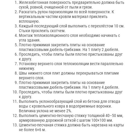
Железобетонная поверхность предварительно должна быть
сухой, ровной, очищенной от пыли и грязи.
Раскатать рулон пароизоляции по всей поверхности. К
вертикальным частям кровли материал приклеить
всплошную.
Каждый последующий слой выполнить с перехлёстом 10 см.
Стыки проклеить скотчем.
Монтаж теплоизоляционного слоя необходимо начинать с
угла здания.
Плотно прижимая закрепить плиты на основание
пластмассовыми дюбель-грибками. На 1 плиту 2 дюбеля.
Проследить, чтобы плиты были плотно пристыкованы друг
к другу.
Установку верхнего слоя теплоизоляции вести параллельно
нижнему.
Швы нижнего слоя плит должны перекрываться плитами
верхнего слоя.
Плотно прижимая закрепить плиты на основание
пластмассовыми дюбель-грибками. На 1 плиту 4 дюбеля.
Проследить, чтобы плиты были плотно пристыкованы друг
к другу.
Выполнить уклонообразующий слой из бетона для отвода
воды с кровельного ковра в водоприемные воронки.
Величина уклона не менее 2%.
Выполнить цементно-песчаную стяжку толщиной 40–50 мм,
армированную дорожной сеткой с шагом 100×100 мм.
Цементно-песчаная стяжка должна быть нарезана на карты
не более 6×6 м.