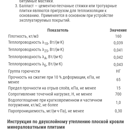
битумные мастики.
Балласт — цементно-песчаные стяжки или тротуарные
плитки являются пригрузом для теплоизоляции к
основанию. Применяется в основном при устройстве
эксплуатируемых покрытий.
Показатель
Значение
Плотность, кг/м3
160
Теплопроводность λ
, Вт/(м·К)
0,039
10
Теплопроводность λ
, Вт/(м·К)
0,041
25
Теплопроводность λ
, Вт/(м·К)
0,042
A
Теплопроводность λ
, Вт/(м·К)
0,043
Б
Группа горючести
НГ
Прочность на сжатие при 10 % деформации, кПа, не
65
менее
Предел прочности на отрыв слоёв, кПа, не менее
15
Сопротивление точечной нагрузке, Н, не менее
700
Водопоглощение при кратковременном и частичном
1,0
погружении, кг/м2, не более
Паропроницаемость, мг/(м·ч·Па), не менее
0,30
Инструкция по двухслойному утеплению плоской кровли
минераловатными плитами