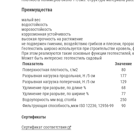
Преимущества
малый вес
водостойкость
морозостойкость
коррозионная устойчивость
высокая прочность на растяжение
не подвержен гниению, воздействию грибков и плесени, прора
Геотекстиль широко используется при строительстве кровель, 
При этом реализуются такие основные функции геотекстилей, к
Может быть интересно:
геотекстиль садовый
Показатель
Значение
Поверхностная плотность, г/м2
80
Разрывная нагрузка продольная, Н /5 см
177
Разрывная нагрузка поперечная, Н /5 см
129
Удлинение при разрыве, по длине %
68
Удлинение при разрыве, по ширине %
77
Водоупорность мм вод.столба
250
Фильтрующая способность,мкм ISO 12236; 12956-99
90
Сертификаты
Сертификат соответствия