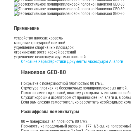
Применение
устройство плоских кровель
мощение тротуарной плиткой
укрепление спортивных площадок
ограничение роста корней растений
укрепление неэксплуатируемых насыпей
Описание
Характеристики
Документы
Аксессуары
Аналоги
Наноизол GEO-80
Покрытие с поверхностной плотностью 80 г/м2.
Структура плотная из бесконечных полипропиленовых нитей.
Полотно имеет один слой, поэтому укладывать его можно любо
Служит хорошим изолятором от проникновения влаги и, в боль
Если вам сложно самостоятельно рассчитать необходимое коли
Расшифровка номенклатуры
80 — поверхностная плотность 80 г/м2.
Прочность на продольный разрыв — 177 Н/5 см, на поперечный 
Плотность полимеров около 1 г/см3. Структура материала расс