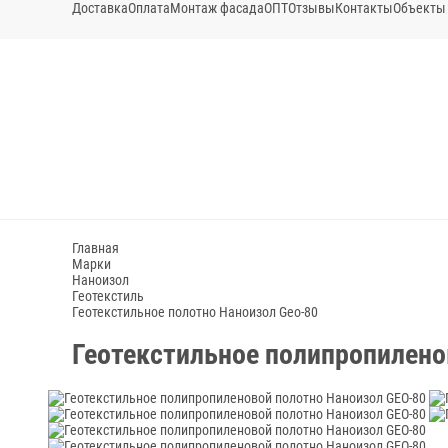
Доставка
Оплата
Монтаж фасада
ОПТ
Отзывы
Контакты
Объекты
Главная
Марки
Наноизол
Геотекстиль
Геотекстильное полотно Наноизол Geo-80
Геотекстильное полипропилено