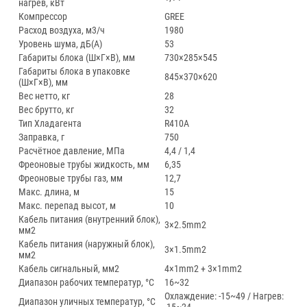
нагрев, кВт
Компрессор
GREE
Расход воздуха, м3/ч
1980
Уровень шума, дБ(А)
53
Габариты блока (Ш×Г×В), мм
730×285×545
Габариты блока в упаковке
845×370×620
(Ш×Г×В), мм
Вес нетто, кг
28
Вес брутто, кг
32
Тип Хладагента
R410A
Заправка, г
750
Расчётное давление, МПа
4,4 / 1,4
Фреоновые трубы жидкость, мм
6,35
Фреоновые трубы газ, мм
12,7
Макс. длина, м
15
Макс. перепад высот, м
10
Кабель питания (внутренний блок),
3×2.5mm2
мм2
Кабель питания (наружный блок),
3×1.5mm2
мм2
Кабель сигнальный, мм2
4×1mm2 + 3×1mm2
Диапазон рабочих температур, °С
16~32
Охлаждение: -15~49 / Нагрев:
Диапазон уличных температур, °С