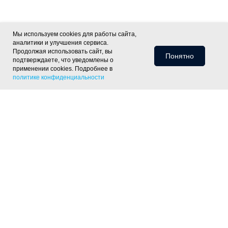
Мы используем cookies для работы сайта,
аналитики и улучшения сервиса.
Продолжая использовать сайт, вы
Понятно
подтверждаете, что уведомлены о
применении cookies. Подробнее в
политике конфиденциальности
Информация для клиентов
Доставка
Оплата
Монтаж
Хиты
Скидки
Статьи
Политика
фасада
ОПТ
Отзывы
Контакты
конфиденциальности
Объекты
Готовые решения
Утепление скатной крыши
Утепление тёплого пола
Утепление пола
по лагам
Утепление деревянного перекрытия
Утепление
фундамента
Утепление цоколя дома
Утепление отмостки
Шумоизоляция пола под стяжку
Контакты