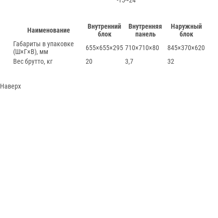
-15~24
Внутренний
Внутренняя
Наружный
Наименование
блок
панель
блок
Габариты в упаковке
655×655×295
710×710×80
845×370×620
(Ш×Г×В), мм
Вес брутто, кг
20
3,7
32
Наверх