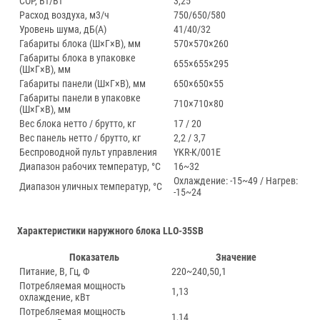
COP, Вт/Вт
3,25
Расход воздуха, м3/ч
750/650/580
Уровень шума, дБ(А)
41/40/32
Габариты блока (Ш×Г×В), мм
570×570×260
Габариты блока в упаковке
655×655×295
(Ш×Г×В), мм
Габариты панели (Ш×Г×В), мм
650×650×55
Габариты панели в упаковке
710×710×80
(Ш×Г×В), мм
Вес блока нетто / брутто, кг
17 / 20
Вес панель нетто / брутто, кг
2,2 / 3,7
Беспроводной пульт управления
YKR-K/001E
Диапазон рабочих температур, °С
16~32
Охлаждение: -15~49 / Нагрев:
Диапазон уличных температур, °С
-15~24
Характеристики наружного блока LLO-35SB
Показатель
Значение
Питание, В, Гц, Ф
220~240,50,1
Потребляемая мощность
1,13
охлаждение, кВт
Потребляемая мощность
1,14