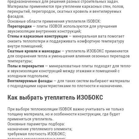
предназначенных для решения разных строительных задач.
Материалы применяются при утеплении каркасных стен, полов,
перекрытий, перегородок, скатных кровель и вентилируемых
фасадов.
Основные области применения утеплителя ISOBOX:
Перегородки
— плиты ISOBOX используются для улучшения
звукоизоляции внутренних конструкций;
Стены и каркасные конструкции
— минеральная вата помогает
снизить теплопотери и поддерживать комфортную температуру
внутри помещений;
Скатные кровли и мансарды
— утеплитель ИЗОБОКС применяется
для сохранения тепла и уменьшения влияния сезонных перепадов
температуры;
Полы и перекрытия
— минераловатные плиты подходят для тепло-
и звукоизоляции конструкций между этажами и помещений с
холодным подпольем;
Вентилируемые фасады
— для таких систем выбирают материалы
с подходящими характеристиками по плотности и назначению.
Как выбрать утеплитель ИЗОБОКС
При выборе теплоизоляции ISOBOX важно учитывать не только
толщину материала, но и особенности конструкции, где будет
применяться утеплитель.
Основные параметры подбора:
назначение утепляемого элемента;
требуемая плотность ИЗОБОКС;
толщина минераловатных плит;