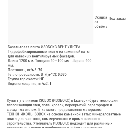
Скидка
Под заказ
от
объёма
Базальтовая плита ИЗОБОКС ВЕНТ УЛЬТРА
Гидрофобизированные плиты из каменной ваты
для навесных вентилируемых фасадов.
Длина 1200 мм.
Толщина 50—100 мм.
Ширина 600
мм.
Плотность, кг/м3:
70
Теплопроводность, Вт/(м⋅°С):
0,035
Группа горючести:
НГ
Водопоглощение, кг/м2:
1
Купить утеплитель ISOBOX (ИЗОБОКС) в Екатеринбурге можно для
теплоизоляции стен, пола, кровли, перекрытий, перегородок и
фасадных систем. В каталоге представлены материалы
ТЕХНОНИКОЛЬ ISOBOX на основе каменной ваты: минераловатные
плиты для частного, коммерческого и промышленного
строительства. Утеплитель ИЗОБОКС подходит для различных
строительных задач и подбирается с учётом назначения