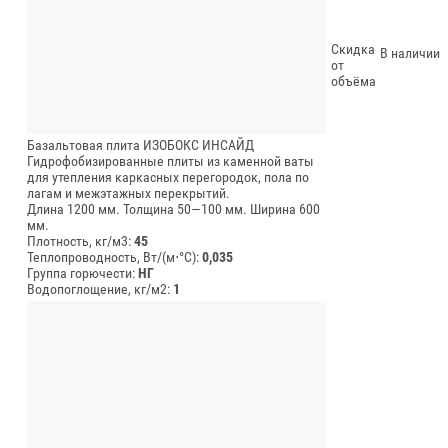
Скидка
В наличии
от
объёма
Базальтовая плита ИЗОБОКС ИНСАЙД
Гидрофобизированные плиты из каменной ваты
для утепления каркасных перегородок, пола по
лагам и межэтажных перекрытий.
Длина 1200 мм.
Толщина 50—100 мм.
Ширина 600
мм.
Плотность, кг/м3:
45
Теплопроводность, Вт/(м⋅°С):
0,035
Группа горючести:
НГ
Водопоглощение, кг/м2:
1