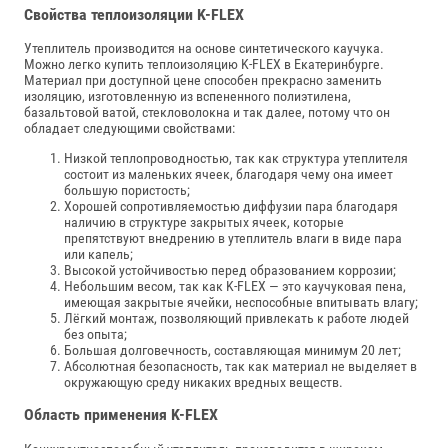
Свойства теплоизоляции K-FLEX
Утеплитель производится на основе синтетического каучука.
Можно легко купить теплоизоляцию K‑FLEX в Екатеринбурге.
Материал при доступной цене способен прекрасно заменить
изоляцию, изготовленную из вспененного полиэтилена,
базальтовой ватой, стекловолокна и так далее, потому что он
обладает следующими свойствами:
Низкой теплопроводностью, так как структура утеплителя
состоит из маленьких ячеек, благодаря чему она имеет
большую пористость;
Хорошей сопротивляемостью диффузии пара благодаря
наличию в структуре закрытых ячеек, которые
препятствуют внедрению в утеплитель влаги в виде пара
или капель;
Высокой устойчивостью перед образованием коррозии;
Небольшим весом, так как K-FLEX — это каучуковая пена,
имеющая закрытые ячейки, неспособные впитывать влагу;
Лёгкий монтаж, позволяющий привлекать к работе людей
без опыта;
Большая долговечность, составляющая минимум 20 лет;
Абсолютная безопасность, так как материал не выделяет в
окружающую среду никаких вредных веществ.
Область применения K-FLEX