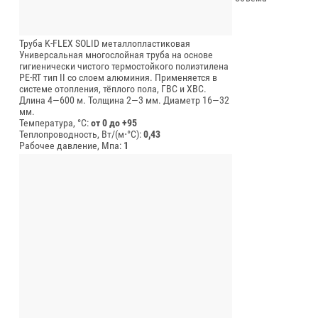
Труба K-FLEX SOLID металлопластиковая
Универсальная многослойная труба на основе
гигиенически чистого термостойкого полиэтилена
PE-RT тип II со слоем алюминия. Применяется в
системе отопления, тёплого пола, ГВС и ХВС.
Длина 4—600 м.
Толщина 2—3 мм.
Диаметр 16—32
мм.
Температура, °C:
от 0 до +95
Теплопроводность, Вт/(м⋅°С):
0,43
Рабочее давление, Мпа:
1