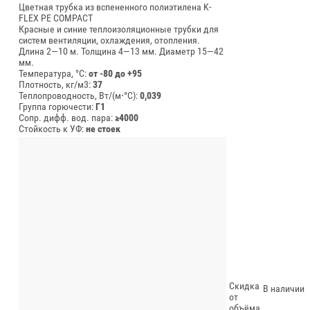
Цветная трубка из вспененного полиэтилена K-
FLEX PE COMPACT
Красные и синие теплоизоляционные трубки для
систем вентиляции, охлаждения, отопления.
Длина 2—10 м.
Толщина 4—13 мм.
Диаметр 15—42
мм.
Температура, °C:
от -80 до +95
Плотность, кг/м3:
37
Теплопроводность, Вт/(м⋅°С):
0,039
Группа горючести:
Г1
Сопр. дифф. вод. пара:
≥4000
Стойкость к УФ:
не стоек
Скидка
В наличии
от
объёма