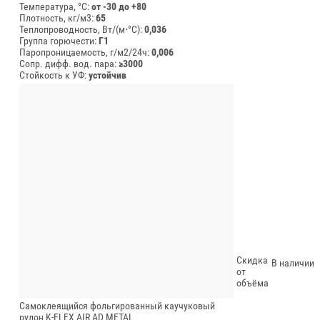
Температура, °C:
от -30 до +80
Плотность, кг/м3:
65
Теплопроводность, Вт/(м⋅°С):
0,036
Группа горючести:
Г1
Паропроницаемость, г/м2/24ч:
0,006
Сопр. дифф. вод. пара:
≥3000
Стойкость к УФ:
устойчив
Скидка
В наличии
от
объёма
Самоклеящийся фольгированный каучуковый
рулон K-FLEX AIR AD METAL