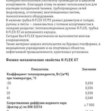
Конкурентноспособный утеплитель производится в широком
ассортименте. Благодаря этому он может использоваться для
изоляции холодильной техники, трубопроводных сетей
(водопровод, отопление), вентиляционных систем,
технологического оборудования.
В наличии трубки K‑FLEX ST/PE разных диаметров и толщин,
рулоны и листы — ознакомьтесь с полным ассортиментом в
соседних разделах:
теплоизоляционные рулоны K‑FLEX
,
трубка
K‑FLEX ST из вспененного каучука
.
Сегодня без K-FLEX практически не выполняется монтаж
кондиционеров.
Также материал широко используется на буровых платформах, в
медицинских учреждениях и на спортивных объектах,
нефтегазовой промышленности, криогенных установках.
Физико-механические свойства K-FLEX ST
Показатель
Значение
Коэффициент теплопроводности, Вт/(м*К)
при температуре, ºС
-20
0,034
0
0,036
20
0,038
40
0,040
Сопротивление диффузии водяного пара
≥ 7 000
(фактор μ) по DIN 52516