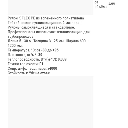
от
дня
объёма
Рулон K-FLEX PE из вспененного полиэтилена
Гибкий тепло-звукоизоляционный материал.
Рулоны самоклеящиеся и стандартные.
Профессионалы используют теплоизоляцию для
трубопроводов.
Длина 5—30 м.
Толщина 3—25 мм.
Ширина 600—
1200 мм.
Температура, °C:
от -80 до +95
Плотность, кг/м3:
30
Теплопроводность, Вт/(м⋅°С):
0,039
Группа горючести:
Г1
Сопр. дифф. вод. пара:
≥4000
Стойкость к УФ:
не стоек