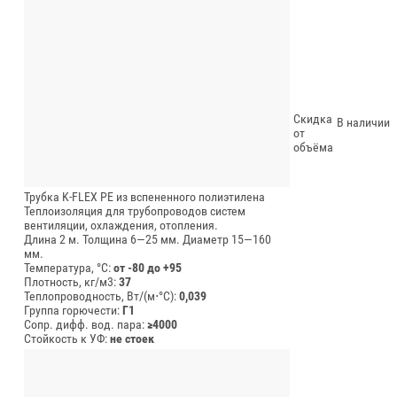
Скидка
В наличии
от
объёма
Трубка K-FLEX PE из вспененного полиэтилена
Теплоизоляция для трубопроводов систем
вентиляции, охлаждения, отопления.
Длина 2 м.
Толщина 6—25 мм.
Диаметр 15—160
мм.
Температура, °C:
от -80 до +95
Плотность, кг/м3:
37
Теплопроводность, Вт/(м⋅°С):
0,039
Группа горючести:
Г1
Сопр. дифф. вод. пара:
≥4000
Стойкость к УФ:
не стоек