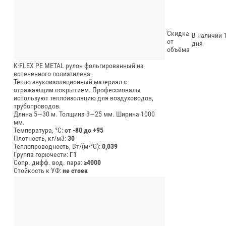
Скидка
В наличии 1
от
дня
объёма
K-FLEX PE METAL рулон фольгированный из
вспененного полиэтилена
Тепло-звукоизоляционный материал с
отражающим покрытием. Профессионалы
используют теплоизоляцию для воздуховодов,
трубопроводов.
Длина 5—30 м.
Толщина 3—25 мм.
Ширина 1000
мм.
Температура, °C:
от -80 до +95
Плотность, кг/м3:
30
Теплопроводность, Вт/(м⋅°С):
0,039
Группа горючести:
Г1
Сопр. дифф. вод. пара:
≥4000
Стойкость к УФ:
не стоек