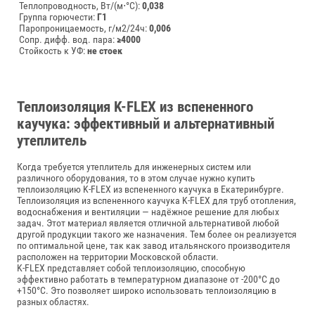
Теплопроводность, Вт/(м⋅°С):
0,038
Группа горючести:
Г1
Паропроницаемость, г/м2/24ч:
0,006
Сопр. дифф. вод. пара:
≥4000
Стойкость к УФ:
не стоек
Теплоизоляция K-FLEX из вспененного
каучука: эффективный и альтернативный
утеплитель
Когда требуется утеплитель для инженерных систем или
различного оборудования, то в этом случае нужно купить
теплоизоляцию K-FLEX из вспененного каучука в Екатеринбурге.
Теплоизоляция из вспененного каучука K‑FLEX для труб отопления,
водоснабжения и вентиляции — надёжное решение для любых
задач. Этот материал является отличной альтернативой любой
другой продукции такого же назначения. Тем более он реализуется
по оптимальной цене, так как завод итальянского производителя
расположен на территории Московской области.
K-FLEX представляет собой теплоизоляцию, способную
эффективно работать в температурном диапазоне от -200°C до
+150°C. Это позволяет широко использовать теплоизоляцию в
разных областях.