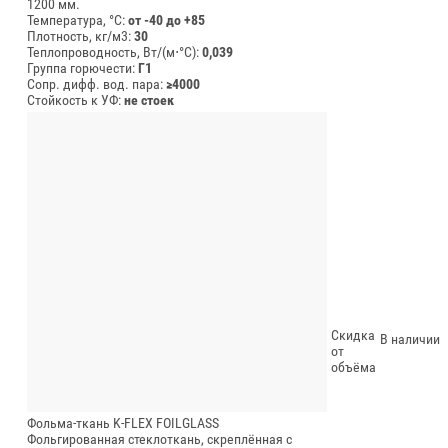
1200 мм.
Температура, °C:
от -40 до +85
Плотность, кг/м3:
30
Теплопроводность, Вт/(м⋅°С):
0,039
Группа горючести:
Г1
Сопр. дифф. вод. пара:
≥4000
Стойкость к УФ:
не стоек
Скидка
В наличии
от
объёма
Фольма-ткань K-FLEX FOILGLASS
Фольгированная стеклоткань, скреплённая с