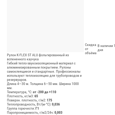
Скидка
В наличии 1
от
дня
объёма
Рулон K-FLEX ST ALU фольгированный из
вспененного каучука
Гибкий тепло-звукоизоляционный материал с
алюминизированным покрытием. Рулоны
самоклеящиеся и стандартные. Профессионалы
используют теплоизоляцию для трубопроводов и
резервуаров.
Длина 4—30 м.
Толщина 6—50 мм.
Ширина 1000
мм.
Температура, °C:
от -200 до +110
Плотность, кг/м3:
65
Поверхн. плотность, г/м2:
175
Теплопроводность, Вт/(м⋅°С):
0,036
Группа горючести:
Г1
Паропроницаемость, г/м2/24ч:
0,003