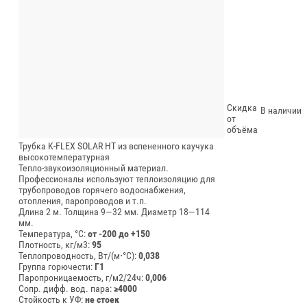
Скидка
В наличии
от
объёма
Трубка K-FLEX SOLAR HT из вспененного каучука
высокотемпературная
Тепло-звукоизоляционный материал.
Профессионалы используют теплоизоляцию для
трубопроводов горячего водоснабжения,
отопления, паропроводов и т.п.
Длина 2 м.
Толщина 9—32 мм.
Диаметр 18—114
мм.
Температура, °C:
от -200 до +150
Плотность, кг/м3:
95
Теплопроводность, Вт/(м⋅°С):
0,038
Группа горючести:
Г1
Паропроницаемость, г/м2/24ч:
0,006
Сопр. дифф. вод. пара:
≥4000
Стойкость к УФ:
не стоек