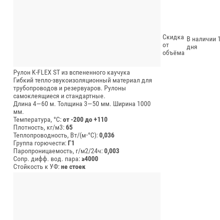
Скидка
В наличии 1
от
дня
объёма
Рулон K-FLEX ST из вспененного каучука
Гибкий тепло-звукоизоляционный материал для
трубопроводов и резервуаров. Рулоны
самоклеящиеся и стандартные.
Длина 4—60 м.
Толщина 3—50 мм.
Ширина 1000
мм.
Температура, °C:
от -200 до +110
Плотность, кг/м3:
65
Теплопроводность, Вт/(м⋅°С):
0,036
Группа горючести:
Г1
Паропроницаемость, г/м2/24ч:
0,003
Сопр. дифф. вод. пара:
≥4000
Стойкость к УФ:
не стоек