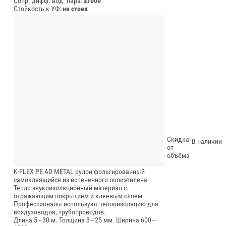
Сопр. дифф. вод. пара:
≥7000
Стойкость к УФ:
не стоек
Скидка
В наличии
от
объёма
K-FLEX PE AD METAL рулон фольгированный
самоклеящийся из вспененного полиэтилена
Тепло-звукоизоляционный материал с
отражающим покрытием и клеевым слоем.
Профессионалы используют теплоизоляцию для
воздуховодов, трубопроводов.
Длина 5—30 м.
Толщина 3—25 мм.
Ширина 600—