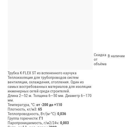
Скидка
В наличии
от
объёма
Трубка K-FLEX ST из вспененного каучука
Теплоизоляция для трубопроводов систем
вентиляции, охлаждения, отопления. Один из
самых востребованных материалов для изоляции
инженерных сетей среди строителей.
Длина 2—52 м.
Толщина 6—50 мм.
Диаметр 6—170
мм.
Температура, °C:
от -200 до +110
Плотность, кг/м3:
65
Теплопроводность, Вт/(м⋅°С):
0,036
Группа горючести:
Г1
Паропроницаемость, г/м2/24ч:
0,003