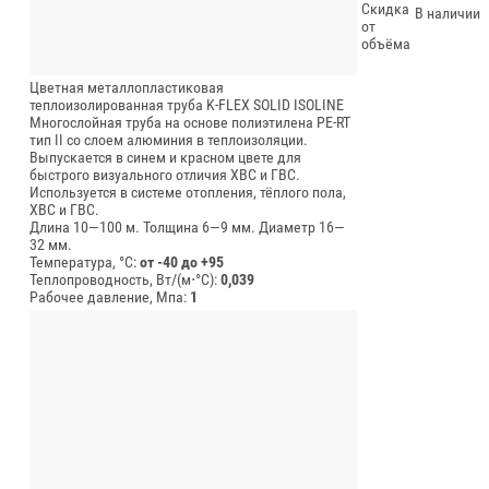
Скидка
В наличии
от
объёма
Цветная металлопластиковая
теплоизолированная труба K-FLEX SOLID ISOLINE
Многослойная труба на основе полиэтилена PE-RT
тип II со слоем алюминия в теплоизоляции.
Выпускается в синем и красном цвете для
быстрого визуального отличия ХВС и ГВС.
Используется в системе отопления, тёплого пола,
ХВС и ГВС.
Длина 10—100 м.
Толщина 6—9 мм.
Диаметр 16—
32 мм.
Температура, °C:
от -40 до +95
Теплопроводность, Вт/(м⋅°С):
0,039
Рабочее давление, Мпа:
1