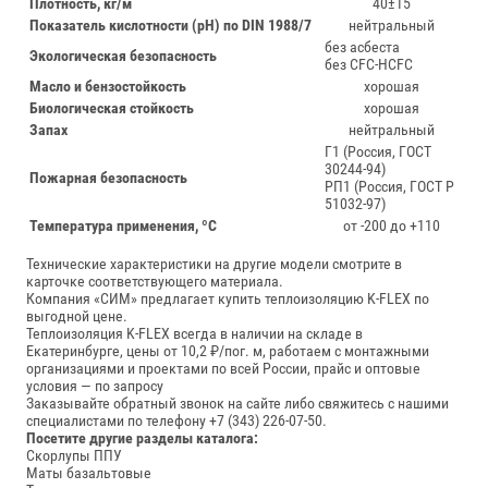
Плотность, кг/м
40±15
Показатель кислотности (pH) по DIN 1988/7
нейтральный
без асбеста
Экологическая безопасность
без CFC-HCFC
Масло и бензостойкость
хорошая
Биологическая стойкость
хорошая
Запах
нейтральный
Г1 (Россия, ГОСТ
30244-94)
Пожарная безопасность
РП1 (Россия, ГОСТ Р
51032-97)
Температура применения, ºС
от -200 до +110
Технические характеристики на другие модели смотрите в
карточке соответствующего материала.
Компания «СИМ» предлагает купить теплоизоляцию K-FLEX по
выгодной цене.
Теплоизоляция K‑FLEX всегда в наличии на складе в
Екатеринбурге, цены от 10,2 ₽/пог. м, работаем с монтажными
организациями и проектами по всей России, прайс и оптовые
условия — по запросу
Заказывайте обратный звонок на сайте либо свяжитесь с нашими
специалистами по телефону +7 (343) 226-07-50.
Посетите другие разделы каталога:
Скорлупы ППУ
Маты базальтовые