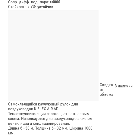
Сопр. дифф. вод. пара:
≥4000
Стойкость к УФ:
устойчив
Скидка
В наличии
от
объёма
Самоклеящийся каучуковый рулон для
воздуховодов K-FLEX AIR AD
Тепло-звукоизоляция серого цвета с клеевым
слоем. Используется для воздуховодов, систем
вентиляции и кондиционирования.
Длина 6—30 м.
Толщина 6—32 мм.
Ширина 1000
мм.