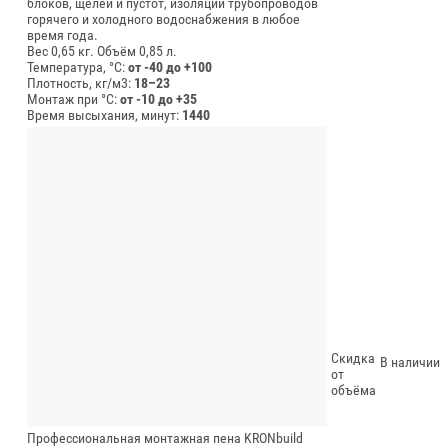
блоков, щелей и пустот, изоляции трубопроводов
горячего и холодного водоснабжения в любое
время года.
Вес 0,65 кг.
Объём 0,85 л.
Температура, °C:
от -40 до +100
Плотность, кг/м3:
18–23
Монтаж при °C:
от -10 до +35
Время высыхания, минут:
1440
Скидка
В наличии
от
объёма
Профессиональная монтажная пена KRONbuild