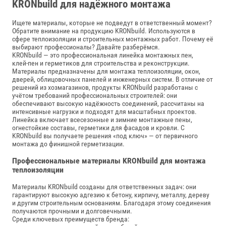
KRONbuild для надёжного монтажа
Ищете материалы, которые не подведут в ответственный момент?
Обратите внимание на продукцию KRONbuild. Используются в
сфере теплоизоляции и строительных монтажных работ. Почему её
выбирают профессионалы? Давайте разберёмся.
KRONbuild — это профессиональная линейка монтажных пен,
клей‑пен и герметиков для строительства и реконструкции.
Материалы предназначены для монтажа теплоизоляции, окон,
дверей, облицовочных панелей и инженерных систем. В отличие от
решений из хозмагазинов, продукты KRONbuild разработаны с
учётом требований профессиональных строителей: они
обеспечивают высокую надёжность соединений, рассчитаны на
интенсивные нагрузки и подходят для масштабных проектов.
Линейка включает всесезонные и зимние монтажные пены,
огнестойкие составы, герметики для фасадов и кровли. С
KRONbuild вы получаете решения «под ключ» — от первичного
монтажа до финишной герметизации.
Профессиональные материалы KRONbuild для монтажа
теплоизоляции
Материалы KRONbuild созданы для ответственных задач: они
гарантируют высокую адгезию к бетону, кирпичу, металлу, дереву
и другим строительным основаниям. Благодаря этому соединения
получаются прочными и долговечными.
Среди ключевых преимуществ бренда: