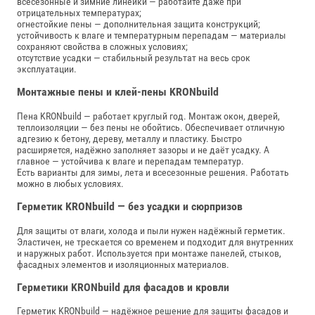
всесезонные и зимние линейки — работайте даже при
отрицательных температурах;
огнестойкие пены — дополнительная защита конструкций;
устойчивость к влаге и температурным перепадам — материалы
сохраняют свойства в сложных условиях;
отсутствие усадки — стабильный результат на весь срок
эксплуатации.
Монтажные пены и клей‑пены KRONbuild
Пена KRONbuild — работает круглый год. Монтаж окон, дверей,
теплоизоляции — без пены не обойтись. Обеспечивает отличную
адгезию к бетону, дереву, металлу и пластику. Быстро
расширяется, надёжно заполняет зазоры и не даёт усадку. А
главное — устойчива к влаге и перепадам температур.
Есть варианты для зимы, лета и всесезонные решения. Работать
можно в любых условиях.
Герметик KRONbuild — без усадки и сюрпризов
Для защиты от влаги, холода и пыли нужен надёжный герметик.
Эластичен, не трескается со временем и подходит для внутренних
и наружных работ. Используется при монтаже панелей, стыков,
фасадных элементов и изоляционных материалов.
Герметики KRONbuild для фасадов и кровли
Герметик KRONbuild — надёжное решение для защиты фасадов и