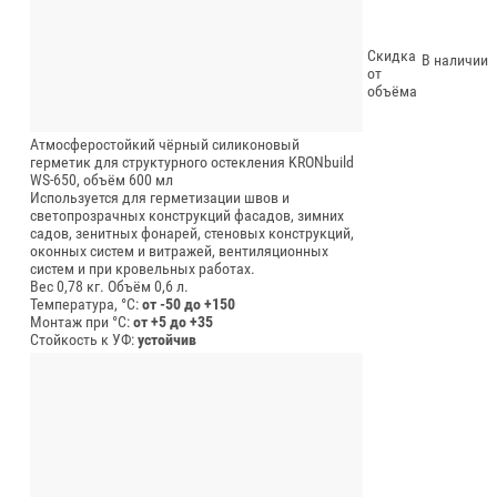
Скидка
В наличии
от
объёма
Атмосферостойкий чёрный силиконовый
герметик для структурного остекления KRONbuild
WS-650, объём 600 мл
Используется для герметизации швов и
светопрозрачных конструкций фасадов, зимних
садов, зенитных фонарей, стеновых конструкций,
оконных систем и витражей, вентиляционных
систем и при кровельных работах.
Вес 0,78 кг.
Объём 0,6 л.
Температура, °C:
от -50 до +150
Монтаж при °C:
от +5 до +35
Стойкость к УФ:
устойчив