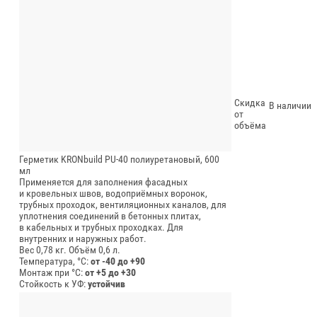
Скидка
В наличии
от
объёма
Герметик KRONbuild PU-40 полиуретановый, 600
мл
Применяется для заполнения фасадных
и кровельных швов, водоприёмных воронок,
трубных проходок, вентиляционных каналов, для
уплотнения соединений в бетонных плитах,
в кабельных и трубных проходках. Для
внутренних и наружных работ.
Вес 0,78 кг.
Объём 0,6 л.
Температура, °C:
от -40 до +90
Монтаж при °C:
от +5 до +30
Стойкость к УФ:
устойчив