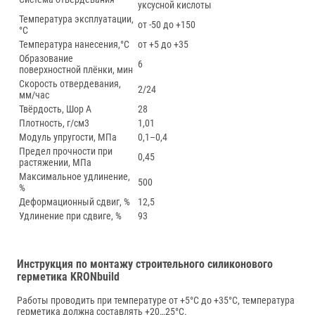
уксусной кислоты
Температура эксплуатации,
от -50 до +150
°С
Температура нанесения,°С
от +5 до +35
Образование
6
поверхностной плёнки, мин
Скорость отвердевания,
2/24
мм/час
Твёрдость, Шор А
28
Плотность, г/см3
1,01
Модуль упругости, МПа
0,1–0,4
Предел прочности при
0,45
растяжении, МПа
Максимальное удлинение,
500
%
Деформационный сдвиг, %
12,5
Удлинение при сдвиге, %
93
Инструкция по монтажу строительного силиконового
герметика KRONbuild
Работы проводить при температуре от +5°С до +35°С, температура
герметика должна составлять +20…25°C.