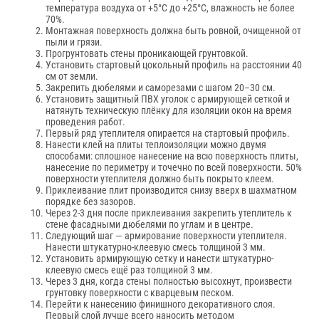
температура воздуха от +5°С до +25°С, влажность не более
70%.
Монтажная поверхность должна быть ровной, очищенной от
пыли и грязи.
Прогрунтовать стены проникающей грунтовкой.
Установить стартовый цокольный профиль на расстоянии 40
см от земли.
Закрепить дюбелями и саморезами с шагом 20–30 см.
Установить защитный ПВХ уголок с армирующей сеткой и
натянуть техническую плёнку для изоляции окон на время
проведения работ.
Первый ряд утеплителя опирается на стартовый профиль.
Нанести клей на плиты теплоизоляции можно двумя
способами: сплошное нанесение на всю поверхность плиты,
нанесение по периметру и точечно по всей поверхности. 50%
поверхности утеплителя должно быть покрыто клеем.
Приклеивание плит производится снизу вверх в шахматном
порядке без зазоров.
Через 2-3 дня после приклеивания закрепить утеплитель к
стене фасадными дюбелями по углам и в центре.
Следующий шаг — армирование поверхности утеплителя.
Нанести штукатурно-клеевую смесь толщиной 3 мм.
Установить армирующую сетку и нанести штукатурно-
клеевую смесь ещё раз толщиной 3 мм.
Через 3 дня, когда стены полностью высохнут, произвести
грунтовку поверхности с кварцевым песком.
Перейти к нанесению финишного декоративного слоя.
Первый слой лучше всего наносить методом