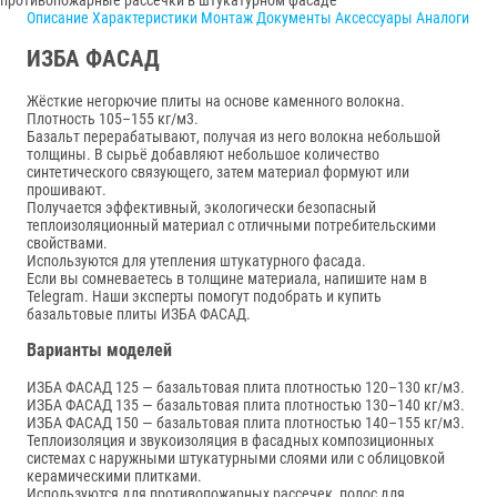
Описание
Характеристики
Монтаж
Документы
Аксессуары
Аналоги
ИЗБА ФАСАД
Жёсткие негорючие плиты на основе каменного волокна.
Плотность 105–155 кг/м3.
Базальт перерабатывают, получая из него волокна небольшой
толщины. В сырьё добавляют небольшое количество
синтетического связующего, затем материал формуют или
прошивают.
Получается эффективный, экологически безопасный
теплоизоляционный материал с отличными потребительскими
свойствами.
Используются для утепления штукатурного фасада.
Если вы сомневаетесь в толщине материала, напишите нам в
Telegram. Наши эксперты помогут подобрать и купить
базальтовые плиты ИЗБА ФАСАД.
Варианты моделей
ИЗБА ФАСАД 125 — базальтовая плита плотностью 120–130 кг/м3.
ИЗБА ФАСАД 135 — базальтовая плита плотностью 130–140 кг/м3.
ИЗБА ФАСАД 150 — базальтовая плита плотностью 140–155 кг/м3.
Теплоизоляция и звукоизоляция в фасадных композиционных
системах с наружными штукатурными слоями или с облицовкой
керамическими плитками.
Используются для противопожарных рассечек, полос для