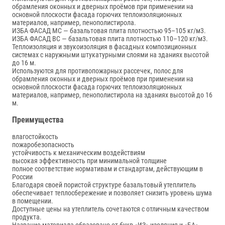
обрамления оконных и дверных проёмов при применении на
основной плоскости фасада горючих теплоизоляционных
материалов, например, пенополистирола.
ИЗБА ФАСАД МС — базальтовая плита плотностью 95–105 кг/м3.
ИЗБА ФАСАД ВС — базальтовая плита плотностью 110–120 кг/м3.
Теплоизоляция и звукоизоляция в фасадных композиционных
системах с наружными штукатурными слоями на зданиях высотой
до 16 м.
Используются для противопожарных рассечек, полос для
обрамления оконных и дверных проёмов при применении на
основной плоскости фасада горючих теплоизоляционных
материалов, например, пенополистирола на зданиях высотой до 16
м.
Преимущества
влагостойкость
пожаробезопасность
устойчивость к механическим воздействиям
высокая эффективность при минимальной толщине
полное соответствие нормативам и стандартам, действующим в
России
Благодаря своей пористой структуре базальтовый утеплитель
обеспечивает теплосбережение и позволяет снизить уровень шума
в помещении.
Доступные цены на утеплитель сочетаются с отличным качеством
продукта.