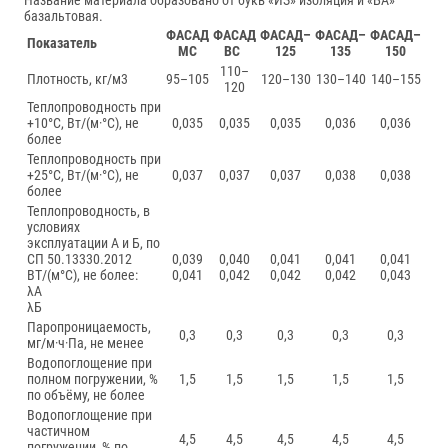
Название материала образовано от букв «ИЗ» изоляция и «БА»
базальтовая.
ФАСАД
ФАСАД
ФАСАД–
ФАСАД–
ФАСАД–
Показатель
МС
ВС
125
135
150
110–
Плотность, кг/м3
95–105
120–130
130–140
140–155
120
Теплопроводность при
+10°C, Вт/(м·°C), не
0,035
0,035
0,035
0,036
0,036
более
Теплопроводность при
+25°C, Вт/(м·°C), не
0,037
0,037
0,037
0,038
0,038
более
Теплопроводность, в
условиях
эксплуатации А и Б, по
СП 50.13330.2012
0,039
0,040
0,041
0,041
0,041
ВТ/(м°C), не более:
0,041
0,042
0,042
0,042
0,043
λА
λБ
Паропроницаемость,
0,3
0,3
0,3
0,3
0,3
мг/м·ч·Па, не менее
Водопоглощение при
полном погружении, %
1,5
1,5
1,5
1,5
1,5
по объёму, не более
Водопоглощение при
частичном
4,5
4,5
4,5
4,5
4,5
погружении, % по