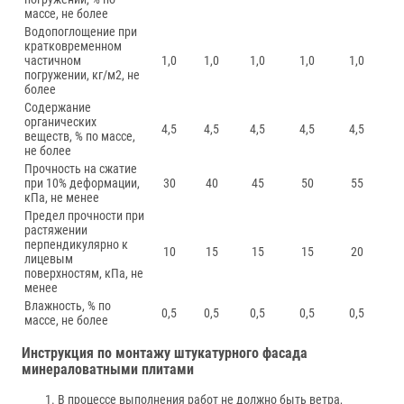
массе, не более
Водопоглощение при
кратковременном
частичном
1,0
1,0
1,0
1,0
1,0
погружении, кг/м2, не
более
Содержание
органических
4,5
4,5
4,5
4,5
4,5
веществ, % по массе,
не более
Прочность на сжатие
при 10% деформации,
30
40
45
50
55
кПа, не менее
Предел прочности при
растяжении
перпендикулярно к
10
15
15
15
20
лицевым
поверхностям, кПа, не
менее
Влажность, % по
0,5
0,5
0,5
0,5
0,5
массе, не более
Инструкция по монтажу штукатурного фасада
минераловатными плитами
В процессе выполнения работ не должно быть ветра,