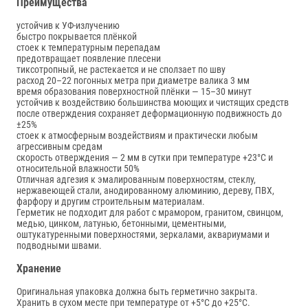
Преимущества
устойчив к УФ-излучению
быстро покрывается плёнкой
стоек к температурным перепадам
предотвращает появление плесени
тиксотропный, не растекается и не сползает по шву
расход 20–22 погонных метра при диаметре валика 3 мм
время образования поверхностной плёнки — 15–30 минут
устойчив к воздействию большинства моющих и чистящих средств
после отверждения сохраняет деформационную подвижность до
±25%
стоек к атмосферным воздействиям и практически любым
агрессивным средам
скорость отверждения — 2 мм в сутки при температуре +23°С и
относительной влажности 50%
Отличная адгезия к эмалированным поверхностям, стеклу,
нержавеющей стали, анодированному алюминию, дереву, ПВХ,
фарфору и другим строительным материалам.
Герметик не подходит для работ с мрамором, гранитом, свинцом,
медью, цинком, латунью, бетонными, цементными,
оштукатуренными поверхностями, зеркалами, аквариумами и
подводными швами.
Хранение
Оригинальная упаковка должна быть герметично закрыта.
Хранить в сухом месте при температуре от +5°С до +25°С.