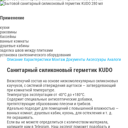
Применение
кухни
раковины
бассейны
ванные комнаты
душевые кабины
заделка швов между плитками
установка сантехнического оборудования
Описание
Характеристики
Монтаж
Документы
Аксессуары
Аналоги
Санитарный силиконовый герметик KUDO
Вязкотекучий состав на основе низкомолекулярных силиконовых
каучуков, с системой отверждения ацетокси — затвердевающий
при комнатной температуре.
Температура эксплуатации от -40°С до +180°С.
Содержит специальные антисептические добавки,
препятствующие образованию плесени и грибков.
Идеально подходит для помещений с повышенной влажностью —
ванных комнат, душевых кабин, кухонь, для остекления и т. д.
Не окрашивать.
Если вы не можете определиться с количеством материала,
напишите нам в Telegram. Наш эксперт поможет подобрать и