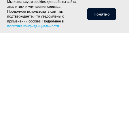
Мы используем cookies для работы сайта,
аналитики и улучшения сервиса.
Продолжая использовать сайт, вы
Понятно
подтверждаете, что уведомлены о
применении cookies. Подробнее в
политике конфиденциальности
Информация для клиентов
Доставка
Оплата
Монтаж
Хиты
Скидки
Статьи
Политика
фасада
ОПТ
Отзывы
Контакты
конфиденциальности
Объекты
Готовые решения
Утепление скатной крыши
Утепление тёплого пола
Утепление пола
по лагам
Утепление деревянного перекрытия
Утепление
фундамента
Утепление цоколя дома
Утепление отмостки
Шумоизоляция пола под стяжку
Контакты
+7 (343) 226-07-50
333@gk-sim.ru
Офис и склад: Екатеринбург, ул. Блюхера 58,
4 этаж, офис 410