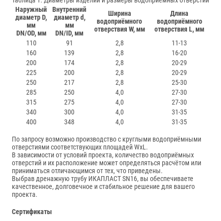
Наружный
Внутренний
Ширина
Длина
диаметр D,
диаметр d,
водоприёмного
водоприёмного
мм
мм
отверствия W, мм
отверствия L, мм
DN/OD, мм
DN/ID, мм
110
91
2,8
11-13
160
139
2,8
16-20
200
174
2,8
20-29
225
200
2,8
20-29
250
217
2,8
25-30
285
250
4,0
27-30
315
275
4,0
27-30
340
300
4,0
31-35
400
348
4,0
31-35
По запросу возможно производство с круглыми водоприёмными
отверстиями соответствующих площадей WхL.
В зависимости от условий проекта, количество водоприёмных
отверстий и их расположение может определяться расчётом или
приниматься отличающимся от тех, что приведены.
Выбрав дренажную трубу ИКАПЛАСТ SN16, вы обеспечиваете
качественное, долговечное и стабильное решение для вашего
проекта.
Сертификаты