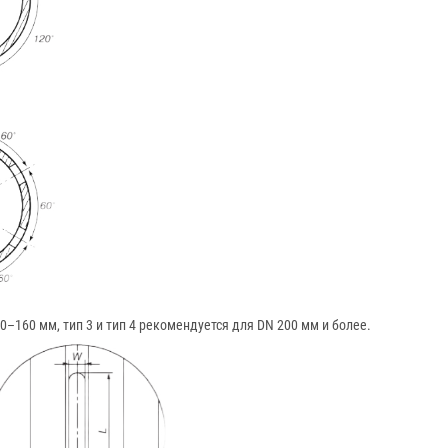
0–160 мм, тип 3 и тип 4 рекомендуется для DN 200 мм и более.