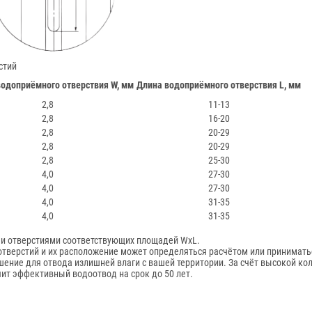
стий
одоприёмного отверствия W, мм
Длина водоприёмного отверствия L, мм
2,8
11-13
2,8
16-20
2,8
20-29
2,8
20-29
2,8
25-30
4,0
27-30
4,0
27-30
4,0
31-35
4,0
31-35
и отверстиями соответствующих площадей WхL.
отверстий и их расположение может определяться расчётом или принимать
ение для отвода излишней влаги с вашей территории. За счёт высокой кол
чит эффективный водоотвод на срок до 50 лет.