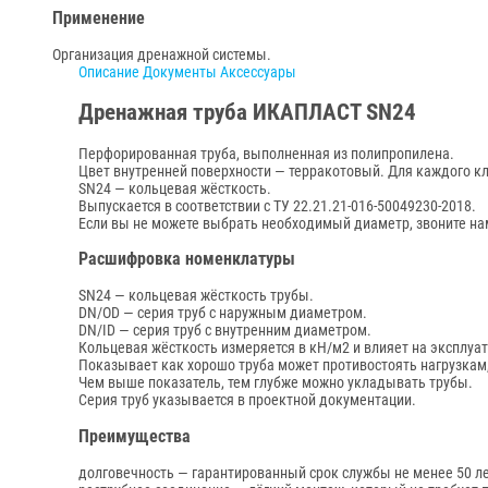
Применение
Организация дренажной системы.
Описание
Документы
Аксессуары
Дренажная труба ИКАПЛАСТ SN24
Перфорированная труба, выполненная из полипропилена.
Цвет внутренней поверхности — терракотовый. Для каждого кла
SN24 — кольцевая жёсткость.
Выпускается в соответствии с ТУ 22.21.21-016-50049230-2018.
Если вы не можете выбрать необходимый диаметр, звоните н
Расшифровка номенклатуры
SN24 — кольцевая жёсткость трубы.
DN/OD — серия труб с наружным диаметром.
DN/ID — серия труб с внутренним диаметром.
Кольцевая жёсткость измеряется в кН/м2 и влияет на эксплуа
Показывает как хорошо труба может противостоять нагрузкам,
Чем выше показатель, тем глубже можно укладывать трубы.
Серия труб указывается в проектной документации.
Преимущества
долговечность — гарантированный срок службы не менее 50 л