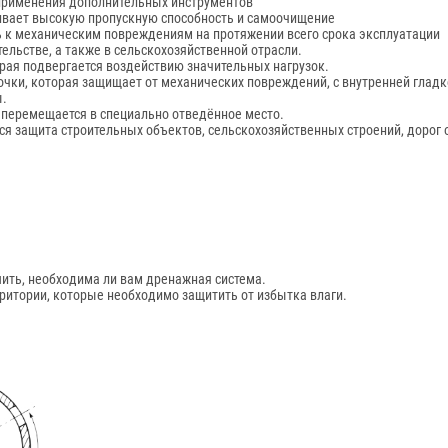
 применения дополнительных инструментов
ивает высокую пропускную способность и самоочищение
ь к механическим повреждениям на протяжении всего срока эксплуатации
льстве, а также в сельскохозяйственной отрасли.
рая подвергается воздействию значительных нагрузок.
чки, которая защищает от механических повреждений, с внутренней гладк
ы.
 перемещается в специально отведённое место.
тся защита строительных объектов, сельскохозяйственных строений, дорог 
шить, необходима ли вам дренажная система.
рритории, которые необходимо защитить от избытка влаги.