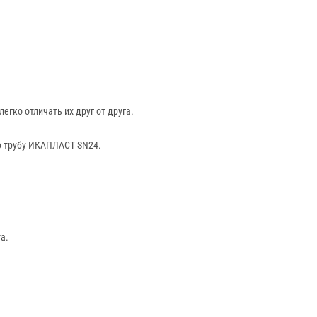
гко отличать их друг от друга.
ю трубу ИКАПЛАСТ SN24.
а.