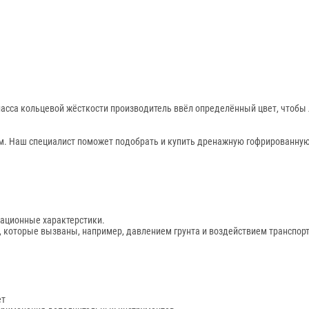
сса кольцевой жёсткости производитель ввёл определённый цвет, чтобы ле
ам. Наш специалист поможет подобрать и купить дренажную гофрированну
тационные характерстики.
 которые вызваны, например, давлением грунта и воздействием транспорт
ет