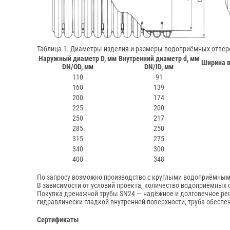
Таблица 1. Диаметры изделия и размеры водоприёмных отвер
Наружный диаметр D, мм
Внутренний диаметр d, мм
Ширина в
DN/OD, мм
DN/ID, мм
110
91
160
139
200
174
225
200
250
217
285
250
315
275
340
300
400
348
По запросу возможно производство с круглыми водоприёмным
В зависимости от условий проекта, количество водоприёмных 
Покупка дренажной трубы SN24 — надёжное и долговечное реш
гидравлически гладкой внутренней поверхности, труба обеспе
Сертификаты