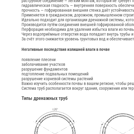
раструбное соединение — лёгкий монтаж, который не требует
гидравлическая гладкость — внутренняя поверхность обеспеч
прочность — гофрированная внешняя стенка даёт устойчивост
Применяется в гражданском, дорожном, промышленном строите
Идеально подходит для организации дренажной системы, кото
Производится путём соединения внешней гофрированной оболо
Перфорация необходима для удаления избытка влаги из почв
Через водоприёмные отверстия вода попадает внутрь трубы и
За счёт этого снижается уровень грунтовых вод и обеспечивае
Негативные последствия излишней влаги в почве
появление плесени
заболачивание участков
разрушение фундаментов
подтопление подвальных помещений
разрушение корневой системы растений
Важно изучить особенности почвы в вашем регионе, чтобы ре
Система труб располагается вокруг здания, сооружения или те
Типы дренажных труб