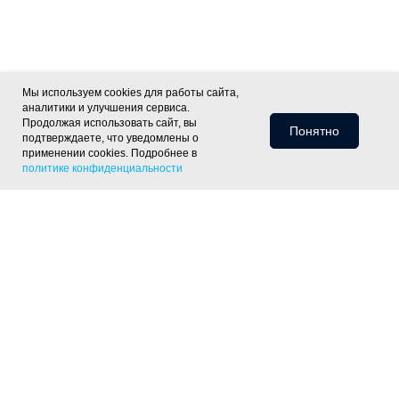
Мы используем cookies для работы сайта,
аналитики и улучшения сервиса.
Продолжая использовать сайт, вы
Понятно
подтверждаете, что уведомлены о
применении cookies. Подробнее в
политике конфиденциальности
Информация для клиентов
Доставка
Оплата
Монтаж
Хиты
Скидки
Статьи
Политика
фасада
ОПТ
Отзывы
Контакты
конфиденциальности
Объекты
Готовые решения
Утепление скатной крыши
Утепление тёплого пола
Утепление пола
по лагам
Утепление деревянного перекрытия
Утепление
фундамента
Утепление цоколя дома
Утепление отмостки