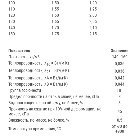
100
1,50
1,90
110
1,55
1,95
120
1,60
2,00
130
1,65
2,05
140
1,70
2,10
150
1,75
2,15
Показатель
Значение
Плотность, кг/м3
140–160
Теплопроводность, λ
= Вт/(м·К)
0,036
10
Теплопроводность, λ
= Вт/(м·К)
0,038
25
Теплопроводность, λА = Вт/(м·К)
0,042
Теплопроводность, λВ = Вт/(м·К)
0,044
Группа горючести
НГ
Предел прочности на отрыв слоев, не менее, кПа
8
Водопоглощение, по объему, не более, %
3
Прочность на сжатие при 10%-ной деформации, не
45
менее, кПа
Влажность, по массе, не более, %
0,5
от -70 до
Температура применения, °С
+900