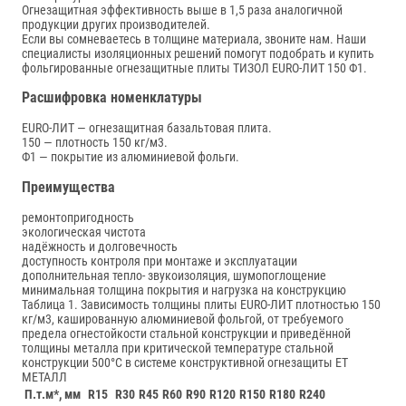
Огнезащитная эффективность выше в 1,5 раза аналогичной
продукции других производителей.
Если вы сомневаетесь в толщине материала, звоните нам. Наши
специалисты изоляционных решений помогут подобрать и купить
фольгированные огнезащитные плиты ТИЗОЛ EURO-ЛИТ 150 Ф1.
Расшифровка номенклатуры
EURO-ЛИТ — огнезащитная базальтовая плита.
150 — плотность 150 кг/м3.
Ф1 — покрытие из алюминиевой фольги.
Преимущества
ремонтопригодность
экологическая чистота
надёжность и долговечность
доступность контроля при монтаже и эксплуатации
дополнительная тепло- звукоизоляция, шумопоглощение
минимальная толщина покрытия и нагрузка на конструкцию
Таблица 1. Зависимость толщины плиты EURO-ЛИТ плотностью 150
кг/м3, кашированную алюминиевой фольгой, от требуемого
предела огнестойкости стальной конструкции и приведённой
толщины металла при критической температуре стальной
конструкции 500°С в системе конструктивной огнезащиты ЕТ
МЕТАЛЛ
П.т.м*, мм
R15
R30
R45
R60
R90
R120
R150
R180
R240