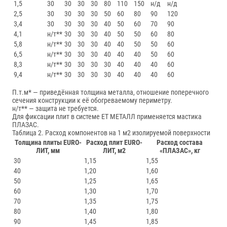
1,5
30
30
30
30
80
110
150
н/д
н/д
2,5
30
30
30
30
50
60
80
90
120
3,4
30
30
30
30
40
50
60
70
90
4,1
н/т**
30
30
30
40
50
50
60
80
5,8
н/т**
30
30
30
40
40
50
50
60
6,5
н/т**
30
30
30
40
40
40
50
60
8,3
н/т**
30
30
30
30
40
40
40
60
9,4
н/т**
30
30
30
30
40
40
40
60
П.т.м* — приведённая толщина металла, отношение поперечного
сечения конструкции к её обогреваемому периметру.
н/т** — защита не требуется.
Для фиксации плит в системе ЕТ МЕТАЛЛ применяется мастика
ПЛАЗАС.
Таблица 2. Расход компонентов на 1 м2 изолируемой поверхности
Толщина плиты EURO-
Расход плит EURO-
Расход состава
ЛИТ, мм
ЛИТ, м2
«ПЛАЗАС», кг
30
1,15
1,55
40
1,20
1,60
50
1,25
1,65
60
1,30
1,70
70
1,35
1,75
80
1,40
1,80
90
1,45
1,85