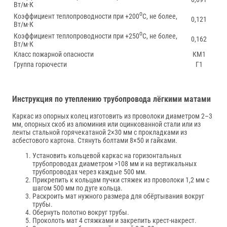
Вт/м·К
о
Коэффициент теплопроводности при +200
С, не более,
0,121
Вт/м·К
о
Коэффициент теплопроводности при +250
С, не более,
0,162
Вт/м·К
Класс пожарной опасности
КМ1
Группа горючести
Г1
Инструкция по утеплению трубопровода лёгкими матами
Каркас из опорных колец изготовить из проволоки диаметром 2–3
мм, опорных скоб из алюминия или оцинкованной стали или из
ленты стальной горячекатаной 2×30 мм с прокладками из
асбестового картона. Стянуть болтами 8×50 и гайками.
Установить кольцевой каркас на горизонтальных
трубопроводах диаметром >108 мм и на вертикальных
трубопроводах через каждые 500 мм.
Прикрепить к кольцам пучки стяжек из проволоки 1,2 мм с
шагом 500 мм по дуге кольца.
Раскроить мат нужного размера для обёртывания вокруг
трубы.
Обернуть полотно вокруг трубы.
Проколоть мат 4 стяжками и закрепить крест-накрест.