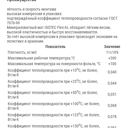
лёгкость и скорость монтажа
высокая компрессия в упаковке
подтверждённый коэффициент теплопроводности согласно ГОСТ
7076-99
Минераловатный мат ISOTEC Flex-AL обладает лёгким весом,
высокой эластичностью и быстро восстанавливается.
За счёт высокой компрессии в упаковке происходит экономия на
логистике и хранении.
Показатель
Значение
Плотность, кг/м3
11±10%
Максимальная рабочая температура,°С
+260
Максимальная температура на поверхности фольги, °С
+100
о
Коэффициент теплопроводности при +10
С, не более,
0,040
Вт/м·К
о
Коэффициент теплопроводности при +25
С, не более,
0,044
Вт/м·К
о
Коэффициент теплопроводности при +50
С, не более,
0,051
Вт/м·К
о
Коэффициент теплопроводности при +100
С, не более,
0,068
Вт/м·К
о
Коэффициент теплопроводности при +125
С, не более,
0,078
Вт/м·К
о
Коэффициент теплопроводности при +150
С, не более,
0,091