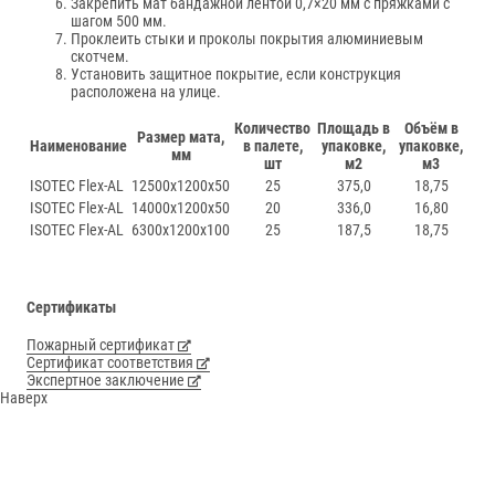
Закрепить мат бандажной лентой 0,7×20 мм с пряжками с
шагом 500 мм.
Проклеить стыки и проколы покрытия алюминиевым
скотчем.
Установить защитное покрытие, если конструкция
расположена на улице.
Количество
Площадь в
Объём в
Размер мата,
Наименование
в палете,
упаковке,
упаковке,
мм
шт
м2
м3
ISOTEC Flex-AL
12500х1200х50
25
375,0
18,75
ISOTEC Flex-AL
14000х1200х50
20
336,0
16,80
ISOTEC Flex-AL
6300х1200х100
25
187,5
18,75
Сертификаты
Пожарный сертификат
Сертификат соответствия
Экспертное заключение
Наверх