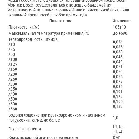
Между собой маты сшиваются гальванизированной проволокой.
Монтаж может осуществляться с помощью бандажей из
металлической гальванизированной или оцинкованной ленты или
вязальной проволокой в любое время года.
Показатель
Значение
Плотность, кг/м3
105±10
Максимальная температура применения, °С
до +680
Теплопроводность, Вт/м×К
0,034
λ10
0,036
λ25
0,038
λ50
0,043
λ100
0,049
λ125
0,051
λ150
0,059
λ200
0,066
λ250
0,077
λ300
0,086
λ350
0,101
λ400
0,129
λ500
0,165
λ600
0,189
λ660
Водопоглощение при кратковременном и частичном
1,0
погружении, кг/м2, не более
Г1, В1,
Группа горючести
Т1, Д1
Класс пожарной опасности материала
КМ1