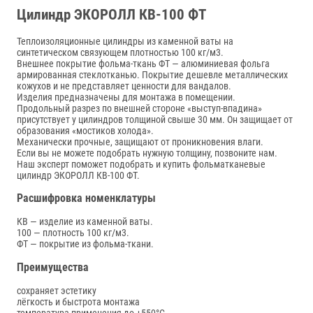
Цилиндр ЭКОРОЛЛ КВ-100 ФТ
Теплоизоляционные цилиндры из каменной ваты на
синтетическом связующем плотностью 100 кг/м3.
Внешнее покрытие фольма-ткань ФТ — алюминиевая фольга
армированная стеклотканью. Покрытие дешевле металлических
кожухов и не представляет ценности для вандалов.
Изделия предназначены для монтажа в помещении.
Продольный разрез по внешней стороне «выступ-впадина»
присутствует у цилиндров толщиной свыше 30 мм. Он защищает от
образования «мостиков холода».
Механически прочные, защищают от проникновения влаги.
Если вы не можете подобрать нужную толщину, позвоните нам.
Наш эксперт поможет подобрать и купить фольматканевые
цилиндр ЭКОРОЛЛ КВ-100 ФТ.
Расшифровка номенклатуры
КВ — изделие из каменной ваты.
100 — плотность 100 кг/м3.
ФТ — покрытие из фольма-ткани.
Преимущества
сохраняет эстетику
лёгкость и быстрота монтажа