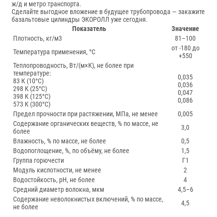
ж/д и метро транспорта.
Сделайте выгодное вложение в будущее трубопровода — закажите
базальтовые цилиндры ЭКОРОЛЛ уже сегодня.
Показатель
Значение
Плотность, кг/м3
81–100
от -180 до
Температура применения, °С
+550
Теплопроводность, Вт/(м×К), не более при
температуре:
0,035
83 К (10°С)
0,036
298 К (25°С)
0,047
398 К (125°С)
0,086
573 К (300°С)
Предел прочности при растяжении, МПа, не менее
0,005
Содержание органических веществ, % по массе, не
3,0
более
Влажность, % по массе, не более
0,5
Водопоглощение, %, по объёму, не более
1,5
Группа горючести
Г1
Модуль кислотности, не менее
2
Водостойкость, рН, не более
4
Средний диаметр волокна, мкм
4,5–6
Содержание неволокнистых включений, % по массе,
4,5
не более