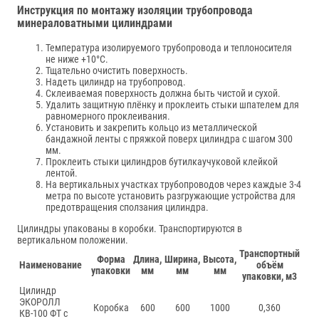
Инструкция по монтажу изоляции трубопровода
минераловатными цилиндрами
Температура изолируемого трубопровода и теплоносителя
не ниже +10°С.
Тщательно очистить поверхность.
Надеть цилиндр на трубопровод.
Склеиваемая поверхность должна быть чистой и сухой.
Удалить защитную плёнку и проклеить стыки шпателем для
равномерного проклеивания.
Установить и закрепить кольцо из металлической
бандажной ленты с пряжкой поверх цилиндра с шагом 300
мм.
Проклеить стыки цилиндров бутилкаучуковой клейкой
лентой.
На вертикальных участках трубопроводов через каждые 3-4
метра по высоте установить разгружающие устройства для
предотвращения сползания цилиндра.
Цилиндры упакованы в коробки. Транспортируются в
вертикальном положении.
Транспортный
Форма
Длина,
Ширина,
Высота,
Наименование
объём
упаковки
мм
мм
мм
упаковки, м3
Цилиндр
ЭКОРОЛЛ
Коробка
600
600
1000
0,360
КВ-100 ФТ с