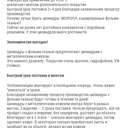
температура применения до +550°С
исключает монтаж дополнительного покрытия
быстрый срок поставки 3–4 дня благодаря налаженному процессу
производства
Почему лучше брать цилиндры ЭКОРОЛЛ, кашированные фольма-
тканью?
Сейчас на рынке нет достойных конкурентов с подобным
решением. У этих цилиндров много достоинств.
Экономически выгодно!
Цилиндры с фольма-тканью предпочитают цилиндрам с
металлическим кожухом.
Это намного дешевле. Покрытие очень прочное, гидрофобное, УФ-
стойкое.
Быстрый срок поставки и монтаж
Теплоизоляцию монтируют в последнюю очередь. Очень важно
"вписаться" в сроки.
Благодаря налаженному процессу производства цилиндры с
фольма-тканью будут готовы в течении 3х дней!
Цилиндры с металлическим кожухом иногда берут в разных
местах, 2 изделия — 2 срока поставки. Нельзя предугадать, всё ли
пройдет гладко и вовремя, без сюрпризов, доставят до объекта.
Монтируют их в 2 этапа — сначала монтируют цилиндры, потом
одевают кожух. В некоторых случаях приобретают листы и
загибают их на объекте, делают из них кожухи.