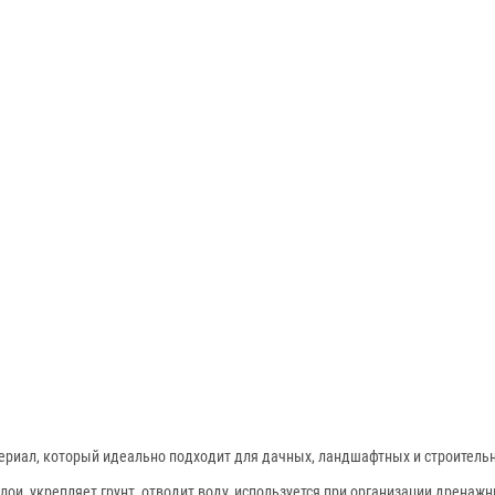
риал, который идеально подходит для дачных, ландшафтных и строительны
лои, укрепляет грунт, отводит воду, используется при организации дренаж