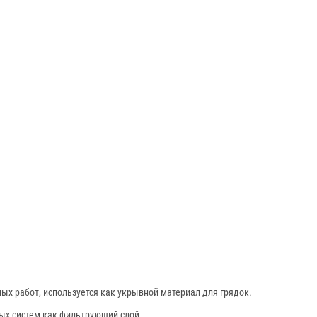
х работ, используется как укрывной материал для грядок.
ных систем как фильтрующий слой.