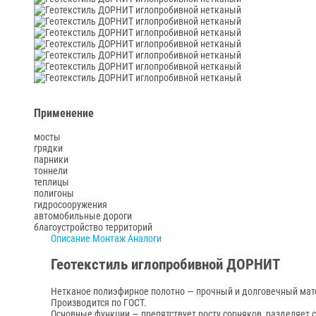
Применение
мосты
грядки
парники
тоннели
теплицы
полигоны
гидросооружения
автомобильные дороги
благоустройство территорий
Описание
Монтаж
Аналоги
Геотекстиль иглопробивной ДОРНИТ
Нетканое полиэфирное полотно — прочный и долговечный мате
Производится по ГОСТ.
Основные функции — препятствует росту сорняков, разделяет с