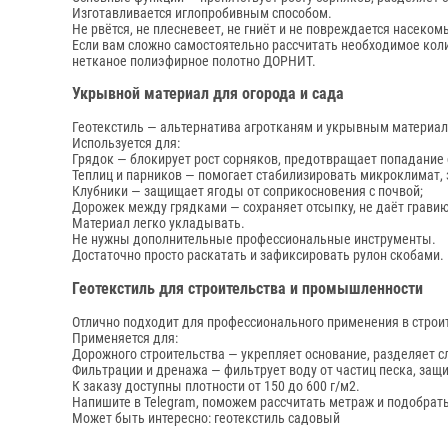
Изготавливается иглопробивным способом.
Не рвётся, не плесневеет, не гниёт и не повреждается насеком
Если вам сложно самостоятельно рассчитать необходимое коли
нетканое полиэфирное полотно ДОРНИТ.
Укрывной материал для огорода и сада
Геотекстиль — альтернатива агротканям и укрывным материалам
Используется для:
Грядок — блокирует рост сорняков, предотвращает попадание 
Теплиц и парников — помогает стабилизировать микроклимат, 
Клубники — защищает ягоды от соприкосновения с почвой;
Дорожек между грядками — сохраняет отсыпку, не даёт гравию
Материал легко укладывать.
Не нужны дополнительные профессиональные инструменты.
Достаточно просто раскатать и зафиксировать рулон скобами.
Геотекстиль для строительства и промышленности
Отлично подходит для профессионального применения в строи
Применяется для:
Дорожного строительства — укрепляет основание, разделяет сл
Фильтрации и дренажа — фильтрует воду от частиц песка, защ
К заказу доступны плотности от 150 до 600 г/м2.
Напишите в Telegram, поможем рассчитать метраж и подобрать
Может быть интересно:
геотекстиль садовый