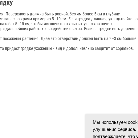
рядку
ия. Поверхность должна быть ровной, без ям более 5 см в глубину.
ив запас по краям примерно 5–10 см. Если грядка длинная, укладывайте по
 нахлёст 5–15 см, чтобы исключить открытых участков почвы.
при дальнейших работах и воздействии ветра. Если на грядке есть дерев
ут посажены растения. Диаметр отверствий должен быть на 2–3 см больше 
то придаст грядке ухоженный вид и дополнительно защитит от сорняков.
Мы используем cooki
улучшения сервиса. 
подтверждаете, что 