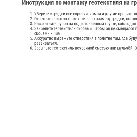
Инструкция по монтажу геотекстиля на г
Уберите с грядки все сорняки, камни и другие препятств
Отрежьте полотно геотекстиля по размеру грядки, остав
Расскатайте рулон на подготовленном грунте, соблюдая
Закрепите геотекстиль скобами, чтобы он не смещался 
скобами к ним.
Аккуратно вырежьте отверствия в полотне там, где буд
развиваться.
Засыпьте геотекстиль почвенной смесью или мульчёй. Э