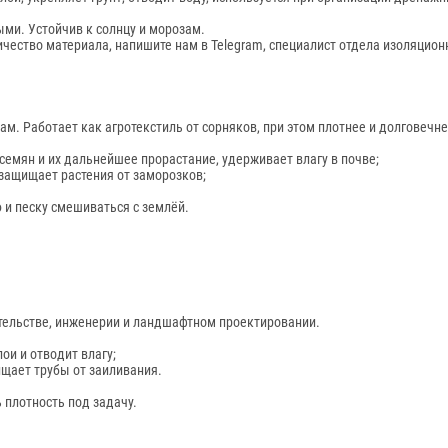
ыми. Устойчив к солнцу и морозам.
чество материала, напишите нам в Telegram, специалист отдела изоляцио
. Работает как агротекстиль от сорняков, при этом плотнее и долговечне
семян и их дальнейшее прорастание, удерживает влагу в почве;
защищает растения от заморозков;
 и песку смешиваться с землёй.
тельстве, инженерии и ландшафтном проектировании.
ои и отводит влагу;
ищает трубы от заиливания.
 плотность под задачу.