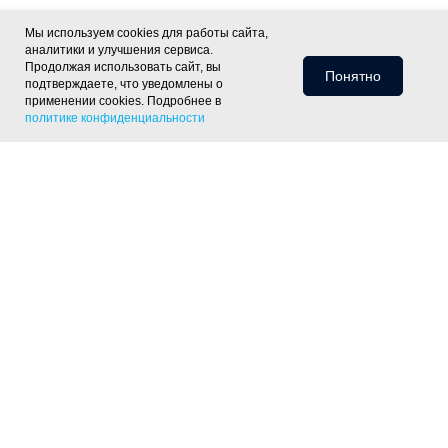
Мы используем cookies для работы сайта,
аналитики и улучшения сервиса.
Продолжая использовать сайт, вы
Понятно
подтверждаете, что уведомлены о
применении cookies. Подробнее в
политике конфиденциальности
Информация для клиентов
Доставка
Оплата
Монтаж
Хиты
Скидки
Статьи
Политика
фасада
ОПТ
Отзывы
Контакты
конфиденциальности
Объекты
Готовые решения
Утепление скатной крыши
Утепление тёплого пола
Утепление пола
по лагам
Утепление деревянного перекрытия
Утепление
фундамента
Утепление цоколя дома
Утепление отмостки
Шумоизоляция пола под стяжку
Контакты
+7 (343) 226-07-50
333@gk-sim.ru