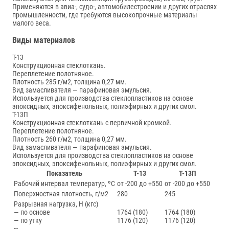
Применяются в авиа-, судо-, автомобилестроении и других отраслях
промышленности, где требуются высокопрочные материалы
малого веса.
Виды материалов
Т-13
Конструкционная стеклоткань.
Переплетение полотняное.
Плотность 285 г/м2, толщина 0,27 мм.
Вид замасливателя — парафиновая эмульсия.
Используется для производства стеклопластиков на основе
эпоксидных, эпоксифенольных, полиэфирных и других смол.
Т-13П
Конструкционная стеклоткань с первичной кромкой.
Переплетение полотняное.
Плотность 260 г/м2, толщина 0,27 мм.
Вид замасливателя — парафиновая эмульсия.
Используется для производства стеклопластиков на основе
эпоксидных, эпоксифенольных, полиэфирных и других смол.
Показатель
Т-13
Т-13П
Рабочий интервал температур, ºС
от -200 до +550
от -200 до +550
Поверхностная плотность, г/м2
280
245
Разрывная нагрузка, Н (кгс)
— по основе
1764 (180)
1764 (180)
— по утку
1176 (120)
1176 (120)