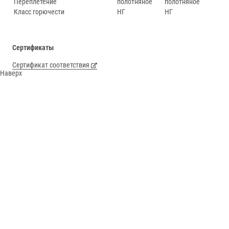
Переплетение
полотняное
полотняное
Класс горючести
НГ
НГ
Сертификаты
Сертификат соответствия
Наверх