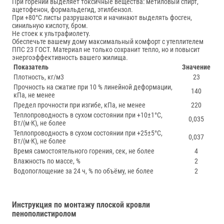
При горении выделяет токсичные вещества: метиловый спирт,
ацетофенон, формальдегид, этилбензол.
При +80°С листы разрушаются и начинают выделять фосген,
синильную кислоту, бром.
Не стоек к ультрафиолету.
Обеспечьте вашему дому максимальный комфорт с утеплителем
ППС 23 ГОСТ. Материал не только сохранит тепло, но и повысит
энергоэффективность вашего жилища.
Показатель
Значение
Плотность, кг/м3
23
Прочность на сжатие при 10 % линейной деформации,
140
кПа, не менее
Предел прочности при изгибе, кПа, не менее
220
Теплопроводность в сухом состоянии при +10±1°С,
0,035
Вт/(м·К), не более
Теплопроводность в сухом состоянии при +25±5°С,
0,037
Вт/(м·К), не более
Время самостоятельного горения, сек, не более
4
Влажность по массе, %
2
Водопоглощение за 24 ч, % по объёму, не более
2
Инструкция по монтажу плоской кровли
пенополистиролом