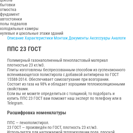
бытовки
отмостка
фундамент
автостоянки
полы подвалов
холодильные камеры
нулевые и цокольные этажи зданий
Описание
Характеристики
Монтаж
Документы
Аксессуары
Аналоги
ППС 23 ГОСТ
Полимерный газонаполненный пенопластовый материал
плотностью 23 кг/м3.
Плиты изготовлены беспрессованным способом из суспензионного
вспенивающегося полистирола с добавкой антипирена по ГОСТ
15588-2014. Обеспечивает самозатухание при возгорании.
Состоит из газа на 98% и обладает хорошими теплоизоляционными
свойствами.
Если вы не можете определиться с толщиной, то подобрать и
купить ППС 23 ГОСТ вам поможет наш эксперт по телефону или в
Telegram.
Расшифровка номенклатуры
ППС — пенополистирол.
23 ГОСТ — произведён по ГОСТ, плотность 23 кг/м3.
Используется для нагружаемой теплоизоляции пола, плоской