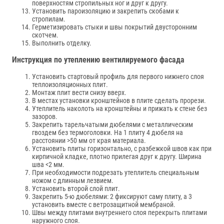
поверхностям стропильных ног и друг к другу.
Установить пароизоляцию и закрепить скобами к
стропилам.
Герметизировать стыки и швы покрытий двусторонним
скотчем.
Выполнить отделку.
Инструкция по утеплению вентилируемого фасада
Установить стартовый профиль для первого нижнего слоя
теплоизоляционных плит.
Монтаж плит вести снизу вверх.
В местах установки кронштейнов в плите сделать прорези.
Утеплитель наколоть на кронштейны и прижать к стене без
зазоров.
Закрепить тарельчатыми дюбелями с металлическим
гвоздем без термоголовки. На 1 плиту 4 дюбеля на
расстоянии >50 мм от края материала.
Установить плиты горизонтально, с разбежкой швов как при
кирпичной кладке, плотно прилегая друг к другу. Ширина
шва <2 мм.
При необходимости подрезать утеплитель специальным
ножом с длинным лезвием.
Установить второй слой плит.
Закрепить 5-ю дюбелями: 2 фиксируют саму плиту, а 3
установить вместе с ветрозащитной мембраной.
Швы между плитами внутреннего слоя перекрыть плитами
наружного слоя.