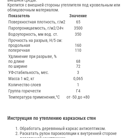
внешней среды.
Крепится с внешней стороны утеплителя под кровельным или
облицовочным материалом.
Показатель
Значение
Поверхностная плотность, г/м2
65
Паропроницаемость, г/м2/24ч
3500
Водоупорность, мм вод. ст.
350
Прочность на разрыв, Н/5 см:
продольная
160
поперечная
110
Удлинение при разрыве, %
по длине
68
по ширине
72
УФ-стабильность, мес.
3
Масса 1 м2, кг
0,065
Количество слоев
1
Группа горючести
Г4
Температура применения,°С
от -50 до +80
Инструкция по утеплению каркасных стен
Обработать деревянный каркас антисептиком.
Раскатать рулон пароизоляции к внутренней стороне