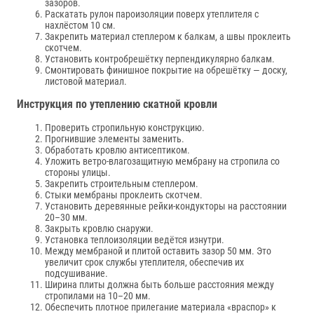
зазоров.
Раскатать рулон пароизоляции поверх утеплителя с
нахлёстом 10 см.
Закрепить материал степлером к балкам, а швы проклеить
скотчем.
Установить контробрешётку перпендикулярно балкам.
Смонтировать финишное покрытие на обрешётку — доску,
листовой материал.
Инструкция по утеплению скатной кровли
Проверить стропильную конструкцию.
Прогнившие элементы заменить.
Обработать кровлю антисептиком.
Уложить ветро-влагозащитную мембрану на стропила со
стороны улицы.
Закрепить строительным степлером.
Стыки мембраны проклеить скотчем.
Установить деревянные рейки-кондукторы на расстоянии
20–30 мм.
Закрыть кровлю снаружи.
Установка теплоизоляции ведётся изнутри.
Между мембраной и плитой оставить зазор 50 мм. Это
увеличит срок службы утеплителя, обеспечив их
подсушивание.
Ширина плиты должна быть больше расстояния между
стропилами на 10–20 мм.
Обеспечить плотное прилегание материала «враспор» к