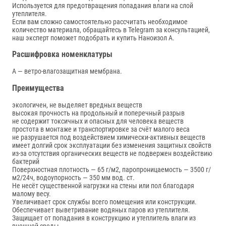
Используется для предотвращения попадания влаги на слой
утеплителя.
Если вам сложно самостоятельно рассчитать необходимое
количество материала, обращайтесь в Telegram за консультацией,
наш эксперт поможет подобрать и купить Наноизол А.
Расшифровка номенклатуры
A — ветро-влагозащитная мембрана.
Преимущества
экологичен, не выделяет вредных веществ
высокая прочность на продольный и поперечный разрыв
не содержит токсичных и опасных для человека веществ
простота в монтаже и транспортировке за счёт малого веса
не разрушается под воздействием химически-активных веществ
имеет долгий срок эксплуатации без изменения защитных свойств
из-за отсутствия органических веществ не подвержен воздействию
бактерий
Поверхностная плотность — 65 г/м2, паропроницаемость — 3500 г/
м2/24ч, водоупорность — 350 мм вод. ст.
Не несёт существенной нагрузки на стены или пол благодаря
малому весу.
Увеличивает срок службы всего помещения или конструкции.
Обеспечивает выветривание водяных паров из утеплителя.
Защищает от попадания в конструкцию и утеплитель влаги из