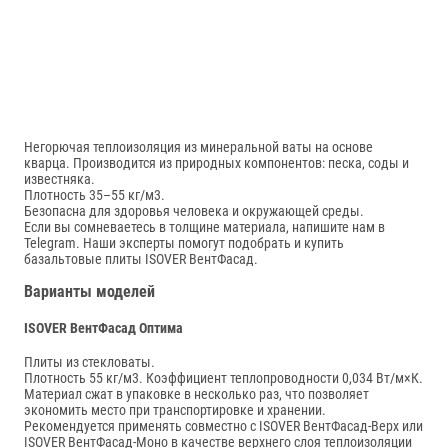
Негорючая теплоизоляция из минеральной ваты на основе
кварца. Производится из природных компонентов: песка, соды и
известняка.
Плотность 35–55 кг/м3.
Безопасна для здоровья человека и окружающей среды.
Если вы сомневаетесь в толщине материала, напишите нам в
Telegram. Наши эксперты помогут подобрать и купить
базальтовые плиты ISOVER ВентФасад.
Варианты моделей
ISOVER ВентФасад Оптима
Плиты из стекловаты.
Плотность 55 кг/м3. Коэффициент теплопроводности 0,034 Вт/м×К.
Материал сжат в упаковке в несколько раз, что позволяет
экономить место при транспортировке и хранении.
Рекомендуется применять совместно с ISOVER ВентФасад-Верх или
ISOVER ВентФасад-Моно в качестве верхнего слоя теплоизоляции