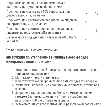
Водопоглощение при кратковременном и
1
1
частичном погружении, не более, кг/м2
Прочность на сжатие при 10% относительной
–
10
деформации, кПа, не менее
Прочность при растяжении параллельно лицевым
20
–
поверхностям, кПа, не менее
Прочность при растяжении перпендикулярно к
–
3
лицевым поверхностям, кПа, не менее
Сжимаемость под удельной нагрузкой 2000 Па, %,
40
–
не более
* — для материала со стеклохолстом.
Инструкция по утеплению вентилируемого фасада
минераловатными плитами
Установить стартовый профиль для первого нижнего слоя
теплоизоляционных плит.
Монтаж плит вести снизу вверх.
В местах установки кронштейнов в плите сделать прорези.
Утеплитель наколоть на кронштейны и прижать к стене без
зазоров.
Закрепить тарельчатыми дюбелями с металлическим
гвоздем без термоголовки. На 1 плиту 4 дюбеля на
расстоянии >50 мм от края материала.
Установить плиты горизонтально, с разбежкой швов как при