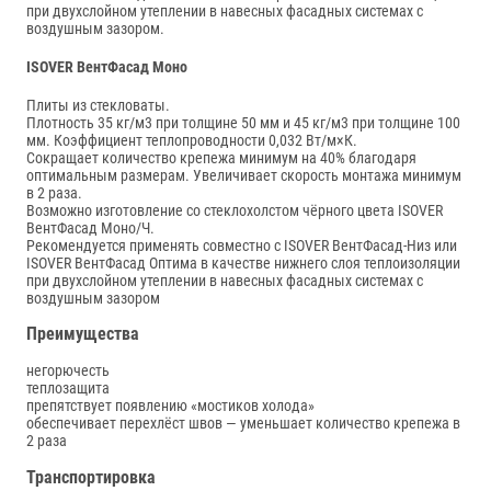
при двухслойном утеплении в навесных фасадных системах с
воздушным зазором.
ISOVER ВентФасад Моно
Плиты из стекловаты.
Плотность 35 кг/м3 при толщине 50 мм и 45 кг/м3 при толщине 100
мм. Коэффициент теплопроводности 0,032 Вт/м×К.
Сокращает количество крепежа минимум на 40% благодаря
оптимальным размерам. Увеличивает скорость монтажа минимум
в 2 раза.
Возможно изготовление со стеклохолстом чёрного цвета ISOVER
ВентФасад Моно/Ч.
Рекомендуется применять совместно с ISOVER ВентФасад-Низ или
ISOVER ВентФасад Оптима в качестве нижнего слоя теплоизоляции
при двухслойном утеплении в навесных фасадных системах с
воздушным зазором
Преимущества
негорючесть
теплозащита
препятствует появлению «мостиков холода»
обеспечивает перехлёст швов — уменьшает количество крепежа в
2 раза
Транспортировка