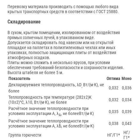
Перевозку материала производить с помощью любого вида
крытых транспортных средств в соответствии с ГОСТ 25880.
Складирование
В сухом, крытом помещении, изолированном от воздействия
прямых солнечных лучей, в упакованном виде.
Допускается складировать под навесом или на открытой
площадке на паллетах в полиэтиленовых чехлах или иных
упаковках, полностью защищающих плиты от воздействия
атмосферных осадков.
Плиты можно сложить в несколько ярусов, при условии
обеспечения требований безопасности и сохранности изделия.
Высота штабеля не более 5 м.
Показатель
Оптима
Моно
Декларируемаея теплопроводность, λD
Вт/(м·К), не
,
0,032
0,036
более
Теплопроводность при температуре (282±2)K
0,032
0,034
(10±2)°С, λ10, Вт/(м·К), не более
Расчётное значение теплопроводности при
0,035
0,039
условиях эксплуатации А, λ
, не болееВт/(м·К)
A
Расчётное значение теплопроводности при
0,038
0,043
Б
условиях эксплуатации А, λ
, не болееВт/(м·К)
НГ/
Группа горючести
НГ/Г1*
Г1*