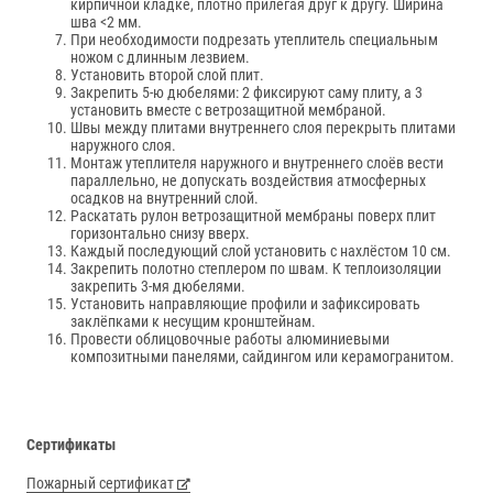
кирпичной кладке, плотно прилегая друг к другу. Ширина
шва <2 мм.
При необходимости подрезать утеплитель специальным
ножом с длинным лезвием.
Установить второй слой плит.
Закрепить 5-ю дюбелями: 2 фиксируют саму плиту, а 3
установить вместе с ветрозащитной мембраной.
Швы между плитами внутреннего слоя перекрыть плитами
наружного слоя.
Монтаж утеплителя наружного и внутреннего слоёв вести
параллельно, не допускать воздействия атмосферных
осадков на внутренний слой.
Раскатать рулон ветрозащитной мембраны поверх плит
горизонтально снизу вверх.
Каждый последующий слой установить с нахлёстом 10 см.
Закрепить полотно степлером по швам. К теплоизоляции
закрепить 3-мя дюбелями.
Установить направляющие профили и зафиксировать
заклёпками к несущим кронштейнам.
Провести облицовочные работы алюминиевыми
композитными панелями, сайдингом или керамогранитом.
Сертификаты
Пожарный сертификат