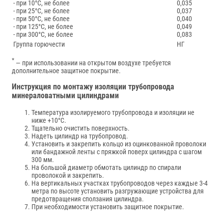
- при 10°С, не более
0,035
- при 25°С, не более
0,037
- при 50°С, не более
0,040
- при 125°С, не более
0,049
- при 300°С, не более
0,083
Группа горючести
НГ
*
— при использовании на открытом воздухе требуется
дополнительное защитное покрытие.
Инструкция по монтажу изоляции трубопровода
минераловатными цилиндрами
Температура изолируемого трубопровода и изоляции не
ниже +10°С.
Тщательно очистить поверхность.
Надеть цилиндр на трубопровод.
Установить и закрепить кольцо из оцинкованной проволоки
или бандажной ленты с пряжкой поверх цилиндра с шагом
300 мм.
На большой диаметр обмотать цилиндр по спирали
проволокой и закрепить.
На вертикальных участках трубопроводов через каждые 3-4
метра по высоте установить разгружающие устройства для
предотвращения сползания цилиндра.
При необходимости установить защитное покрытие.