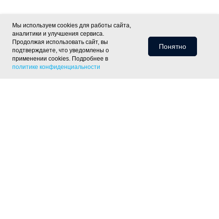
Мы используем cookies для работы сайта,
аналитики и улучшения сервиса.
Продолжая использовать сайт, вы
Понятно
подтверждаете, что уведомлены о
применении cookies. Подробнее в
политике конфиденциальности
Информация для клиентов
Доставка
Оплата
Монтаж
Хиты
Скидки
Статьи
Политика
фасада
ОПТ
Отзывы
Контакты
конфиденциальности
Объекты
Готовые решения
Утепление скатной крыши
Утепление тёплого пола
Утепление пола
по лагам
Утепление деревянного перекрытия
Утепление
фундамента
Утепление цоколя дома
Утепление отмостки
Шумоизоляция пола под стяжку
Контакты
+7 (343) 226-07-50