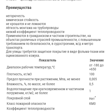
Преимущества
негорючесть
химическая стойкость
не крошатся и не ломаются
лёгкость монтажа на трубопроводы
низкий коэффициент теплопроводности
Применяются в гражданском и частном строительстве, на
объектах различных отраслей промышленности, с повышенным
требованием по безопасности, в судостроении, ж/д и метро
транспорта.
Для улицы требуется защитное покрытие в виде фольма-ткани или
оцинкованного кожуха.
Показатель
Значение
от -180 до
Диапазон рабочих температур,°С
+650
Плотность, кг/м3
100
Предел прочности при растяжении, Мпа, не менее
0,005
Влажность, %, по массе, не более
0,5
Водопоглащение при кратковременном и частичном
1
погружении, кг/м2, не более
*
Покровной слой
Нет
Класс пожарной опасности
КМ0
Коэффициент теплопроводности