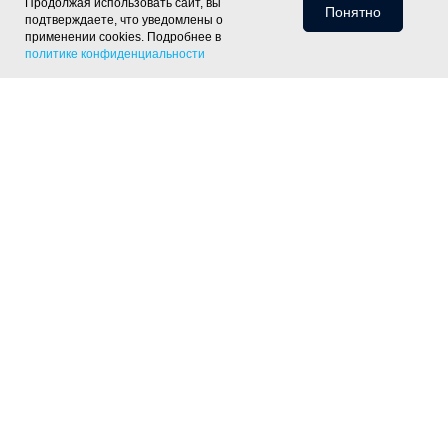
Продолжая использовать сайт, вы
Понятно
подтверждаете, что уведомлены о
применении cookies. Подробнее в
политике конфиденциальности
Информация для клиентов
Доставка
Оплата
Монтаж
Хиты
Скидки
Статьи
Политика
фасада
ОПТ
Отзывы
Контакты
конфиденциальности
Объекты
Готовые решения
Утепление скатной крыши
Утепление тёплого пола
Утепление пола
по лагам
Утепление деревянного перекрытия
Утепление
фундамента
Утепление цоколя дома
Утепление отмостки
Шумоизоляция пола под стяжку
Контакты
+7 (343) 226-07-50
333@gk-sim.ru
Офис и склад: Екатеринбург, ул. Блюхера 58,
4 этаж, офис 410