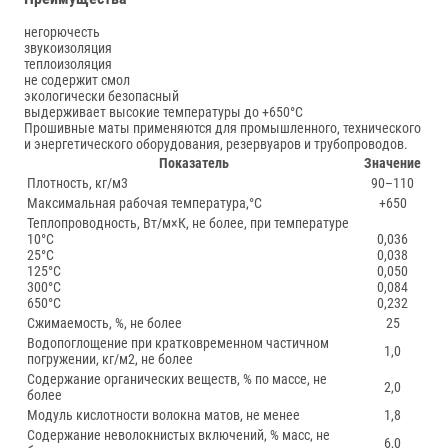
негорючесть
звукоизоляция
теплоизоляция
не содержит смол
экологически безопасный
выдерживает высокие температуры до +650°С
Прошивные маты применяются для промышленного, технического
и энергетического оборудования, резервуаров и трубопроводов.
Показатель
Значение
Плотность, кг/м3
90–110
Максимальная рабочая температура,°С
+650
Теплопроводность, Вт/м×К, не более, при температуре
10°С
0,036
25°С
0,038
125°С
0,050
300°С
0,084
650°С
0,232
Сжимаемость, %, не более
25
Водопоглощение при кратковременном частичном
1,0
погружении, кг/м2, не более
Содержание органических веществ, % по массе, не
2,0
более
Модуль кислотности волокна матов, не менее
1,8
Содержание неволокнистых включений, % масс, не
6,0