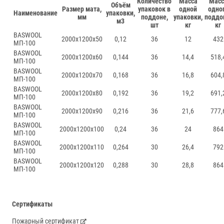
Количество
Масса
Масс
Объём
Размер мата,
упаковок в
одной
одно
Наименование
упаковки,
мм
поддоне,
упаковки,
поддо
м3
шт
кг
кг
BASWOOL
2000х1200х50
0,12
36
12
432
МП-100
BASWOOL
2000х1200х60
0,144
36
14,4
518,
МП-100
BASWOOL
2000х1200х70
0,168
36
16,8
604,
МП-100
BASWOOL
2000х1200х80
0,192
36
19,2
691,
МП-100
BASWOOL
2000х1200х90
0,216
36
21,6
777,
МП-100
BASWOOL
2000х1200х100
0,24
36
24
864
МП-100
BASWOOL
2000х1200х110
0,264
30
26,4
792
МП-100
BASWOOL
2000х1200х120
0,288
30
28,8
864
МП-100
Сертификаты
Пожарный сертификат