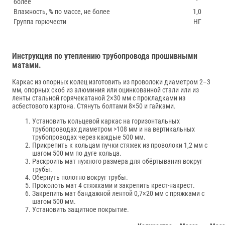
более
Влажность, % по массе, не более
1,0
Группа горючести
НГ
Инструкция по утеплению трубопровода прошивными
матами.
Каркас из опорных колец изготовить из проволоки диаметром 2–3
мм, опорных скоб из алюминия или оцинкованной стали или из
ленты стальной горячекатаной 2×30 мм с прокладками из
асбестового картона. Стянуть болтами 8×50 и гайками.
Установить кольцевой каркас на горизонтальных
трубопроводах диаметром >108 мм и на вертикальных
трубопроводах через каждые 500 мм.
Прикрепить к кольцам пучки стяжек из проволоки 1,2 мм с
шагом 500 мм по дуге кольца.
Раскроить мат нужного размера для обёртывания вокруг
трубы.
Обернуть полотно вокруг трубы.
Проколоть мат 4 стяжками и закрепить крест-накрест.
Закрепить мат бандажной лентой 0,7×20 мм с пряжками с
шагом 500 мм.
Установить защитное покрытие.