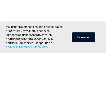
Мы используем cookies для работы сайта,
аналитики и улучшения сервиса.
Продолжая использовать сайт, вы
Понятно
подтверждаете, что уведомлены о
применении cookies. Подробнее в
политике конфиденциальности
Информация для клиентов
Доставка
Оплата
Монтаж
Хиты
Скидки
Статьи
Политика
фасада
ОПТ
Отзывы
Контакты
конфиденциальности
Объекты
Готовые решения
Утепление скатной крыши
Утепление тёплого пола
Утепление пола
по лагам
Утепление деревянного перекрытия
Утепление