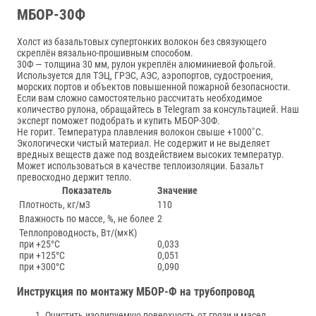
МБОР-30Ф
Холст из базальтовых супертонких волокон без связующего
скреплён вязально-прошивным способом.
30Ф — толщина 30 мм, рулон укреплён алюминиевой фольгой.
Используется для ТЭЦ, ГРЭС, АЭС, аэропортов, судостроения,
морских портов и объектов повышенной пожарной безопасности.
Если вам сложно самостоятельно рассчитать необходимое
количество рулона, обращайтесь в Telegram за консультацией. Наш
эксперт поможет подобрать и купить МБОР-30Ф.
Не горит. Температура плавления волокон свыше +1000˚С.
Экологически чистый материал. Не содержит и не выделяет
вредных веществ даже под воздействием высоких температур.
Может использоваться в качестве теплоизоляции. Базальт
превосходно держит тепло.
Показатель
Значение
Плотность, кг/м3
110
Влажность по массе, %, не более
2
Теплопроводность, Вт/(м×К)
при +25°С
0,033
при +125°С
0,051
при +300°С
0,090
Инструкция по монтажу МБОР-Ф на трубопровод
Очистить изолируемую поверхность от грязи и масел.