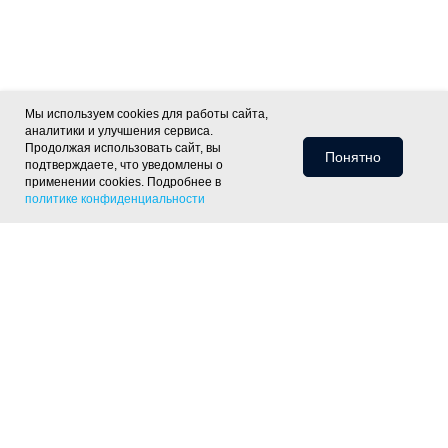
Мы используем cookies для работы сайта,
аналитики и улучшения сервиса.
Продолжая использовать сайт, вы
Понятно
подтверждаете, что уведомлены о
применении cookies. Подробнее в
политике конфиденциальности
Информация для клиентов
Доставка
Оплата
Монтаж
Хиты
Скидки
Статьи
Политика
фасада
ОПТ
Отзывы
Контакты
конфиденциальности
Объекты
Готовые решения
Утепление скатной крыши
Утепление тёплого пола
Утепление пола
по лагам
Утепление деревянного перекрытия
Утепление