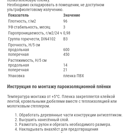
полиэтиленовую плёнку.
Необходимо складировать в помещении, не доступном
ультрафиолетовому излучению.
Показатель
Значение
Плотность, г/м2
96
УФ стабильность, месяц
3
Паропроницаемость, г/м2/24 ч
0,98
Группа горючести, DIN4102
В3
Прочность, Н/5 см
продольная
600
поперечная
450
Растяжимость, Н/5 см
продольная
14
поперечная
21
Упаковка
пленка ПВХ
Инструкция по монтажу пароизоляционной плёнки
Температура монтажа от +5°С. Пленка закрепляется клейкой
лентой, кровельными дюбелями вместе с теплоизоляцией или
молотковым степлером.
Обработать деревянные части конструкции антисептиком.
Высушить нанесённый слой.
Размотать рулон и обрезать необходимого размера.
Накладывать внахлёст для предотвращения