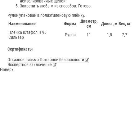
неизолированных щелей.
Закрепить любым из способов. Готово.
Рулон упакован в полиэтиленовую плёнку.
Диаметр,
Наименование
Форма
Длина, м
Вес, кг
см
Пленка Ютафол Н 96
Рулон
11
1,5
7,7
Сильвер
Сертификаты
Отказное письмо Пожарной безопасности
Экспертное заключение
Наверх