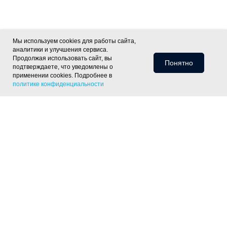
Мы используем cookies для работы сайта,
аналитики и улучшения сервиса.
Продолжая использовать сайт, вы
Понятно
подтверждаете, что уведомлены о
применении cookies. Подробнее в
политике конфиденциальности
Информация для клиентов
Доставка
Оплата
Монтаж
Хиты
Скидки
Статьи
Политика
фасада
ОПТ
Отзывы
Контакты
конфиденциальности
Объекты
Готовые решения
Утепление скатной крыши
Утепление тёплого пола
Утепление пола
по лагам
Утепление деревянного перекрытия
Утепление
фундамента
Утепление цоколя дома
Утепление отмостки
Шумоизоляция пола под стяжку