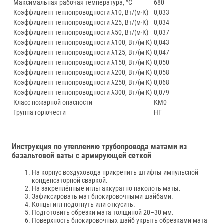
Максимальная рабочая температура, °C
680
Коэффициент теплопроводности λ10, Вт/(м·К)
0,033
Коэффициент теплопроводности λ25, Вт/(м·К)
0,034
Коэффициент теплопроводности λ50, Вт/(м·К)
0,037
Коэффициент теплопроводности λ100, Вт/(м·К)
0,043
Коэффициент теплопроводности λ125, Вт/(м·К)
0,047
Коэффициент теплопроводности λ150, Вт/(м·К)
0,050
Коэффициент теплопроводности λ200, Вт/(м·К)
0,058
Коэффициент теплопроводности λ250, Вт/(м·К)
0,068
Коэффициент теплопроводности λ300, Вт/(м·К)
0,079
Класс пожарной опасности
КМ0
Группа горючести
НГ
Инструкция по утеплению трубопровода матами из
базальтовой ваты с армирующей сеткой
На корпус воздуховода прикрепить штифты импульсной
конденсаторной сваркой.
На закреплённые иглы аккуратно наколоть маты.
Зафиксировать мат блокировочными шайбами.
Концы игл подогнуть или откусить.
Подготовить обрезки мата толщиной 20–30 мм.
Поверхность блокировочных шайб укрыть обрезками мата