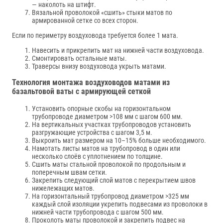
— наколоть на штифт.
Вязальной проволокой «сшить» стыки матов по
армированной сетке со всех сторон.
Если по периметру воздуховода требуется более 1 мата.
Навесить и прикрепить мат на нижней части воздуховода.
Смонтировать остальные маты.
Траверсы внизу воздуховода укрыть матами.
Технология монтажа воздуховодов матами из
базальтовой ваты с армирующей сеткой
Установить опорные скобы на горизонтальном
трубопроводе диаметром >108 мм с шагом 600 мм.
На вертикальных участках трубопроводов установить
разгружающие устройства с шагом 3,5 м.
Выкроить мат размером на 10–15% больше необходимого.
Намотать листы матов на трубопровод в один или
несколько слоёв с уплотнением по толщине.
Сшить маты стальной проволокой по продольным и
поперечным швам сетки.
Закрепить следующий слой матов с перекрытием швов
нижележащих матов.
На горизонтальный трубопровод диаметром >325 мм
каждый слой изоляции укрепить подвесами из проволоки в
нижней части трубопровода с шагом 500 мм.
Проколоть маты проволокой и закрепить подвес на