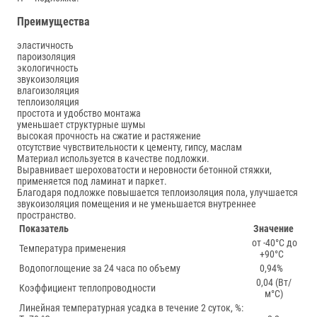
Преимущества
эластичность
пароизоляция
экологичность
звукоизоляция
влагоизоляция
теплоизоляция
простота и удобство монтажа
уменьшает структурные шумы
высокая прочность на сжатие и растяжение
отсутствие чувствительности к цементу, гипсу, маслам
Материал используется в качестве подложки.
Выравнивает шероховатости и неровности бетонной стяжки,
применяется под ламинат и паркет.
Благодаря подложке повышается теплоизоляция пола, улучшается
звукоизоляция помещения и не уменьшается внутреннее
пространство.
Показатель
Значение
от -40°С до
Температура применения
+90°С
Водопоглощение за 24 часа по объему
0,94%
0,04 (Bт/
Коэффициент теплопроводности
м°С)
Линейная температурная усадка в течение 2 суток, %: