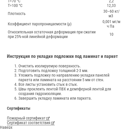
Т=70 °С
2,2
Т=100 °С
12,33
30–60 кг/
Плотность
м3
0,001 мг/м
Коэффициент паропроницаемости (µ)
ч Па
Относительная остаточная деформация при сжатии
10
при 25%-ной линейной деформации
Инструкция по укладке подложки под ламинат и паркет
Очистить изолируемую поверхность.
Подготовить подложку толщиной 2-3 мм.
Уложить подложку по направлению укладки панелей
паркета или ламината на расстоянии 5 мм от стен.
Все листы установить стык в стык.
Швы проклеить лентой ПВХ и демпферной лентой для
создания гидроизоляции.
Завершить укладку ламината или паркета.
Сертификаты
Пожарный сертификат
Сертификат соответствия
Наверх