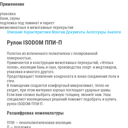
Применение
упаковка
бани, сауны
подложка под ламинат и паркет
межкомнатные и межэтажные перекрытия
Описание
Характеристики
Монтаж
Документы
Аксессуары
Аналоги
Рулон ISODOM ППИ-П
Полотно из вспененного полиэтилена с полированной
поверхностью.
Применяется в конструкции межэтажных перекрытий, «тёплых
полов», изоляции бань и саун, производства спорт- и медтоваров,
упаковки и многого другого.
Предотвращает появление конденсата в зонах соединения пола и
стен.
В помещении создается комфортный микроклимат, тепло не
уходит, при этом материал хорошо поглощает ударные шумы.
Если вам сложно выбрать нужную толщину, звоните нам. Наш
специалист изоляционных решений поможет подобрать и купить
рулон ISODOM ППИ-П.
Расшифровка номенклатуры
ППИ — пенополиэтиленовая изоляция.
П — подложка.