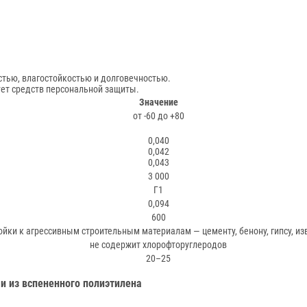
тью, влагостойкостью и долговечностью.
ует средств персональной защиты.
Значение
от -60 до +80
0,040
0,042
0,043
3 000
Г1
0,094
600
ойки к агрессивным строительным материалам — цементу, бенону, гипсу, из
не содержит хлорофторуглеродов
20–25
и из вспененного полиэтилена