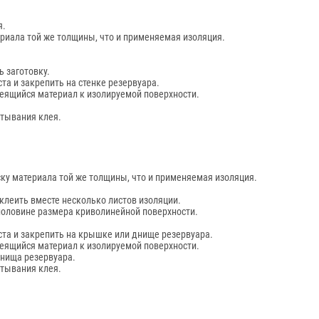
я.
ериала той же толщины, что и применяемая изоляция.
ь заготовку.
та и закрепить на стенке резервуара.
еящийся материал к изолируемой поверхности.
атывания клея.
ку материала той же толщины, что и применяемая изоляция.
леить вместе несколько листов изоляции.
половине размера криволинейной поверхности.
ста и закрепить на крышке или днище резервуара.
еящийся материал к изолируемой поверхности.
днища резервуара.
атывания клея.