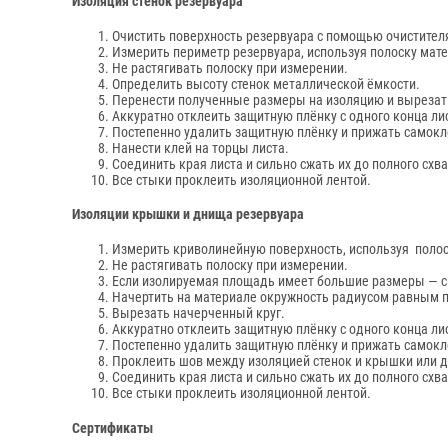
Изоляция стенок резервуара
Очистить поверхность резервуара с помощью очистител
Измерить периметр резервуара, используя полоску мат
Не растягивать полоску при измерении.
Определить высоту стенок металлической ёмкости.
Перенести полученные размеры на изоляцию и вырезат
Аккуратно отклеить защитную плёнку с одного конца лис
Постепенно удалить защитную плёнку и прижать самокл
Нанести клей на торцы листа.
Соединить края листа и сильно сжать их до полного схв
Все стыки проклеить изоляционной лентой.
Изоляции крышки и днища резервуара
Измерить криволинейную поверхность, используя полос
Не растягивать полоску при измерении.
Если изолируемая площадь имеет большие размеры — ск
Начертить на материале окружность радиусом равным 
Вырезать начерченный круг.
Аккуратно отклеить защитную плёнку с одного конца ли
Постепенно удалить защитную плёнку и прижать самокл
Проклеить шов между изоляцией стенок и крышки или 
Соединить края листа и сильно сжать их до полного схв
Все стыки проклеить изоляционной лентой.
Сертификаты