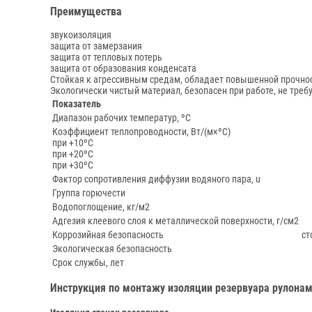
Преимущества
звукоизоляция
защита от замерзания
защита от тепловых потерь
защита от образования конденсата
Стойкая к агрессивным средам, обладает повышенной прочнос
Экологически чистый материал, безопасен при работе, не треб
Показатель
Диапазон рабочих температур, ºС
Коэффициент теплопроводности, Вт/(м×ºС)
при +10ºС
при +20ºС
при +30ºС
Фактор сопротивления диффузии водяного пара, u
Группа горючести
Водопоглощение, кг/м2
Адгезия клеевого слоя к металлической поверхности, г/см2
Коррозийная безопасность
ст
Экологическая безопасность
Срок службы, лет
Инструкция по монтажу изоляции резервуара рулонам