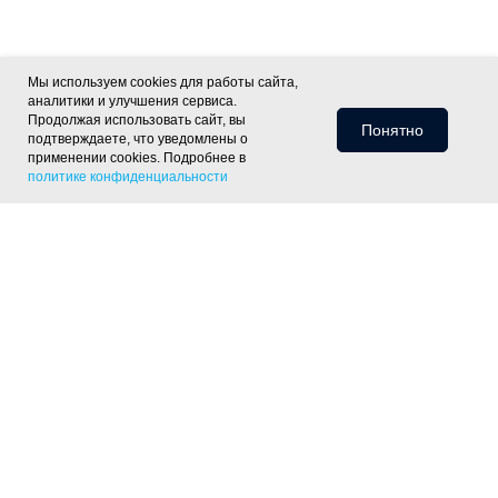
Мы используем cookies для работы сайта,
аналитики и улучшения сервиса.
Продолжая использовать сайт, вы
Понятно
подтверждаете, что уведомлены о
применении cookies. Подробнее в
политике конфиденциальности
Информация для клиентов
Доставка
Оплата
Монтаж
Хиты
Скидки
Статьи
Политика
фасада
ОПТ
Отзывы
Контакты
конфиденциальности
Объекты
Готовые решения
Утепление скатной крыши
Утепление тёплого пола
Утепление пола
по лагам
Утепление деревянного перекрытия
Утепление
фундамента
Утепление цоколя дома
Утепление отмостки
Шумоизоляция пола под стяжку
Контакты