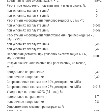
Удельная теплоёмкость, кДж/кг×°С
1,95–2
Расчётное массовое отношение влаги в материале, %:
при условиях эксплуатации А
2
при условиях эксплуатации Б
5
Расчётный коэффициент теплопроводности, Вт/м×°С:
при условиях эксплуатации А
0,048
при условиях эксплуатации Б
0,049
Расчётный коэффициент теплоусвоения (при периоде 24 ч),
Вт/(м2×°С)
при условиях эксплуатации А
0,44
при условиях эксплуатации Б
0,49
Паропроницаемость: при условиях эксплуатации А и Б,
0,001
мг/(м×ч×Па)
Разрушающее напряжение при растяжении, не менее,
МПа:
продольное направление
0,30
поперечное направление
0,30
Сопротивление сжатию при 10% деформации, МПа
—
Сопротивление сжатию при 25% деформации, МПа
0,015
Усадка при нагреве +80°С (24 часа), %:
продольное направление
1,7
поперечное направление
0,8
Относительное сжатие при нагрузках, %: