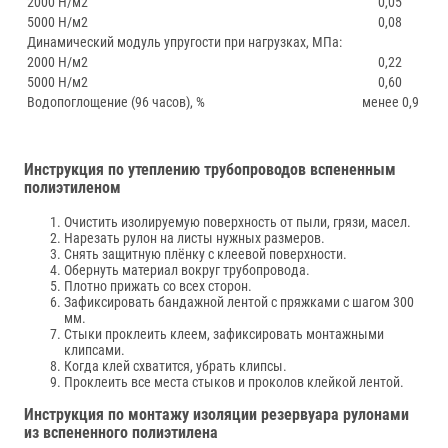
2000 Н/м2
0,05
5000 Н/м2
0,08
Динамический модуль упругости при нагрузках, МПа:
2000 Н/м2
0,22
5000 Н/м2
0,60
Водопоглощение (96 часов), %
менее 0,9
Инструкция по утеплению трубопроводов вспененным
полиэтиленом
Очистить изолируемую поверхность от пыли, грязи, масел.
Нарезать рулон на листы нужных размеров.
Снять защитную плёнку с клеевой поверхности.
Обернуть материал вокруг трубопровода.
Плотно прижать со всех сторон.
Зафиксировать бандажной лентой с пряжками с шагом 300
мм.
Стыки проклеить клеем, зафиксировать монтажными
клипсами.
Когда клей схватится, убрать клипсы.
Проклеить все места стыков и проколов клейкой лентой.
Инструкция по монтажу изоляции резервуара рулонами
из вспененного полиэтилена