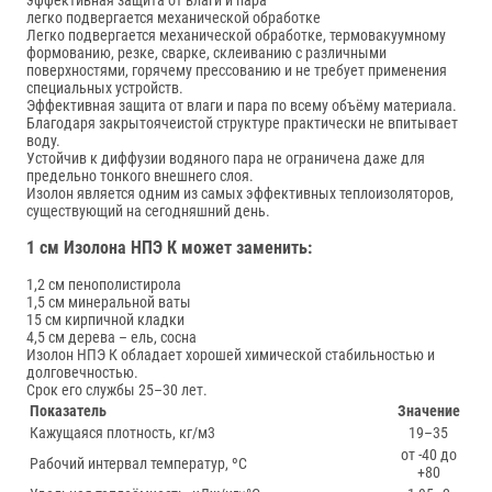
эффективная защита от влаги и пара
легко подвергается механической обработке
Легко подвергается механической обработке, термовакуумному
формованию, резке, сварке, склеиванию с различными
поверхностями, горячему прессованию и не требует применения
специальных устройств.
Эффективная защита от влаги и пара по всему объёму материала.
Благодаря закрытоячеистой структуре практически не впитывает
воду.
Устойчив к диффузии водяного пара не ограничена даже для
предельно тонкого внешнего слоя.
Изолон является одним из самых эффективных теплоизоляторов,
существующий на сегодняшний день.
1 см Изолона НПЭ К может заменить:
1,2 см пенополистирола
1,5 см минеральной ваты
15 см кирпичной кладки
4,5 см дерева – ель, сосна
Изолон НПЭ К обладает хорошей химической стабильностью и
долговечностью.
Срок его службы 25–30 лет.
Показатель
Значение
Кажущаяся плотность, кг/м3
19–35
от -40 до
Рабочий интервал температур, ºС
+80