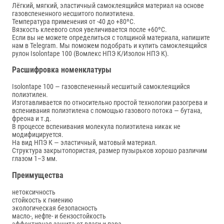
Лёгкий, мягкий, эластичный самоклеящийся материал на основе
газовспененного несшитого полиэтилена.
Температура применения от -40 до +80ºС.
Вязкость клеевого слоя увеличивается после +60ºС.
Если вы не можете определиться с толщиной материала, напишите
нам в Telegram. Мы поможем подобрать и купить самоклеящийся
рулон Isolontape 100 (Вомлекс НПЭ К/Изолон НПЭ К).
Расшифровка номенклатуры
Isolontape 100 — газовспененный несшитый самоклеящийся
полиэтилен.
Изготавливается по относительно простой технологии разогрева и
вспенивания полиэтилена с помощью газового потока — бутана,
фреона и т.д.
В процессе вспенивания молекула полиэтилена никак не
модифицируется.
На вид НПЭ К — эластичный, матовый материал.
Структура закрытопористая, размер пузырьков хорошо различим
глазом 1–3 мм.
Преимущества
нетоксичность
стойкость к гниению
экологическая безопасность
масло-, нефте- и бензостойкость