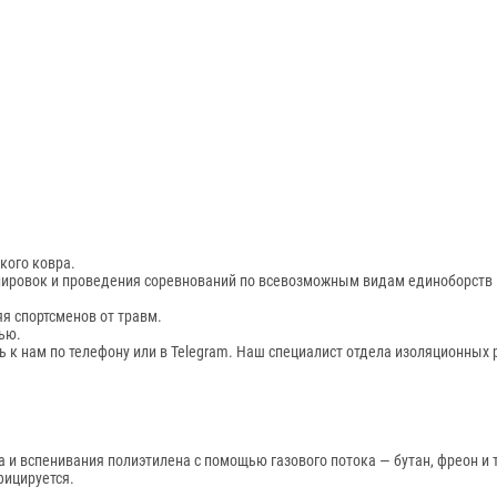
кого ковра.
нировок и проведения соревнований по всевозможным видам единоборств 
я спортсменов от травм.
ью.
ь к нам по телефону или в Telegram. Наш специалист отдела изоляционных
а и вспенивания полиэтилена с помощью газового потока — бутан, фреон и т
фицируется.