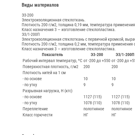
Виды материалов
Э3-200
Электроизоляционная стеклоткань.
Плотность 200 г/м2, толщина 0,19 мм, температура применения 
Класс назначения 3 — изготовление стеклопластика.
Э3/1-200П
Электроизоляционная стеклоткань с первичной кромкой, выра
Плотность 200 г/м2, толщина 0,2 мм, температура применения о
Класс назначения 3 — изготовление стеклопластика.
Показатель
Э3-200
Э3/1-200П
Рабочий интервал температур, ºС
от -200 до +550
от -200 до +5
Поверхностная плотность, г/м2
200
200
Плотность нитей на 1 см
- по основе
10
10
- по утку
9
9
Разрывная нагрузка, Н (кгс)
- по основе
1127 (115)
1127 (115)
- по утку
1078 (110)
1078 (110)
Переплетение
полотняное
полотняное
Класс горючести
НГ
НГ