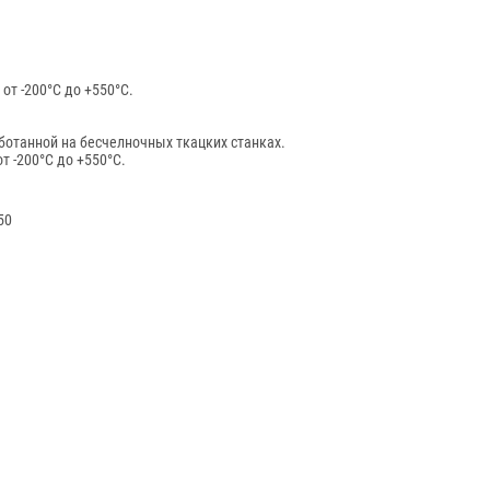
от -200°С до +550°С.
ботанной на бесчелночных ткацких станках.
т -200°С до +550°С.
50