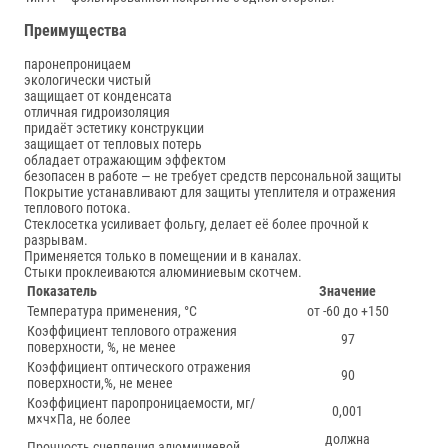
Преимущества
паронепроницаем
экологически чистый
защищает от конденсата
отличная гидроизоляция
придаёт эстетику конструкции
защищает от тепловых потерь
обладает отражающим эффектом
безопасен в работе — не требует средств персональной защиты
Покрытие устанавливают для защиты утеплителя и отражения
теплового потока.
Стеклосетка усиливает фольгу, делает её более прочной к
разрывам.
Применяется только в помещении и в каналах.
Стыки проклеиваются алюминиевым скотчем.
Показатель
Значение
Температура применения, °С
от -60 до +150
Коэффициент теплового отражения
97
поверхности, %, не менее
Коэффициент оптического отражения
90
поверхности,%, не менее
Коэффициент паропроницаемости, мг/
0,001
м×ч×Па, не более
должна
Прочность сцепления алюминиевой