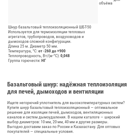
объёма
Шнур базальтовый теплоизоляционный ШБТ-50
Используется для термоизоляции тепловых
агрегатов, трубопроводов, воздуховодов и
дымоходов сложной конфигурации.
Длина 25 м.
Диаметр 50 мм.
Температура, °C:
от -260 до +900
Теплопроводность, Вт/(м⋅°С):
0,048
Группа горючести:
НГ
Базальтовый шнур: надёжная теплоизоляция
для печей, дымоходов и вентиляции
Ищете негорючий уплотнитель для высокотемпературных систем?
Купите шнур базальтовый теплоизоляционный — оптимальное
решение для изоляции печей, дымоходов, вентиляционных
каналов и систем дымоудаления. В нашем каталоге — широкий
выбор диаметров: 10 мм, 20 мм, 40 мм и другие размеры.
Выгодно доставим заказ по России и Казахастану. Для оптовых
покупателей — специальные условия.