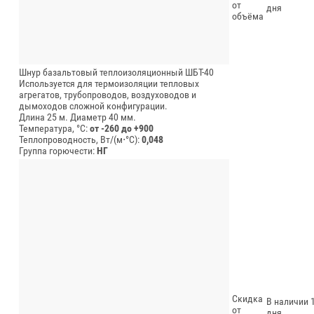
от
дня
объёма
Шнур базальтовый теплоизоляционный ШБТ-40
Используется для термоизоляции тепловых
агрегатов, трубопроводов, воздуховодов и
дымоходов сложной конфигурации.
Длина 25 м.
Диаметр 40 мм.
Температура, °C:
от -260 до +900
Теплопроводность, Вт/(м⋅°С):
0,048
Группа горючести:
НГ
Скидка
В наличии 1
от
дня