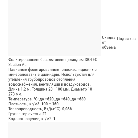
Скидка
Под заказ
от
объёма
Фольгированные базальтовые цилиндры ISOTEC
Section AL
Навивные фольгированные теплоизоляционные
минераловатные цилиндры. Используются для
утепления трубопроводов отопления,
водоснабжения, вентиляции и воздуховодов.
Длина 1,2 м.
Толщина 20—100 мм.
Диаметр 18—
273 мм.
Температура, °C:
до +620, до +640, до +680
Плотность, кг/м3:
100 – 160
Теплопроводность, Вт/(м⋅°С):
0,036
Группа горючести:
Г1
Водопоглощение, кг/м2:
1