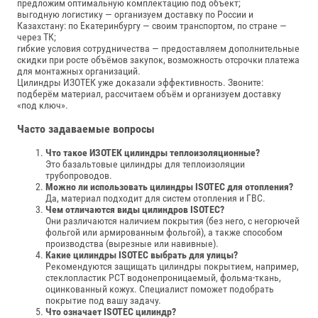
предложим оптимальную комплектацию под объект;
выгодную логистику — организуем доставку по России и
Казахстану: по Екатеринбургу — своим транспортом, по стране —
через ТК;
гибкие условия сотрудничества — предоставляем дополнительные
скидки при росте объёмов закупок, возможность отсрочки платежа
для монтажных организаций.
Цилиндры ИЗОТЕК уже доказали эффективность. Звоните:
подберём материал, рассчитаем объём и организуем доставку
«под ключ».
Часто задаваемые вопросы
Что такое ИЗОТЕК цилиндры теплоизоляционные?
Это базальтовые цилиндры для теплоизоляции
трубопроводов.
Можно ли использовать цилиндры ISOTEC для отопления?
Да, материал подходит для систем отопления и ГВС.
Чем отличаются виды цилиндров ISOTEC?
Они различаются наличием покрытия (без него, с негорючей
фольгой или армированным фольгой), а также способом
производства (вырезные или навивные).
Какие цилиндры ISOTEC выбрать для улицы?
Рекомендуются защищать цилиндры покрытием, например,
стеклопластик РСТ водонепроницаемый, фольма-ткань,
оцинкованный кожух. Специалист поможет подобрать
покрытие под вашу задачу.
Что означает ISOTEC цилиндр?