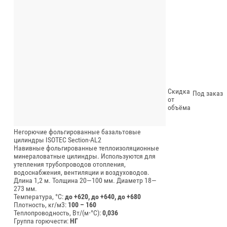
Скидка
Под заказ
от
объёма
Негорючие фольгированные базальтовые
цилиндры ISOTEC Section-AL2
Навивные фольгированные теплоизоляционные
минераловатные цилиндры. Используются для
утепления трубопроводов отопления,
водоснабжения, вентиляции и воздуховодов.
Длина 1,2 м.
Толщина 20—100 мм.
Диаметр 18—
273 мм.
Температура, °C:
до +620, до +640, до +680
Плотность, кг/м3:
100 – 160
Теплопроводность, Вт/(м⋅°С):
0,036
Группа горючести:
НГ