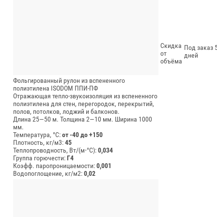
Скидка
Под заказ 5
от
дней
объёма
Фольгированный рулон из вспененного
полиэтилена ISODOM ППИ-ПФ
Отражающая тепло-звукоизоляция из вспененного
полиэтилена для стен, перегородок, перекрытий,
полов, потолков, лоджий и балконов.
Длина 25—50 м.
Толщина 2—10 мм.
Ширина 1000
мм.
Температура, °C:
от -40 до +150
Плотность, кг/м3:
45
Теплопроводность, Вт/(м⋅°С):
0,034
Группа горючести:
Г4
Коэфф. паропроницаемости:
0,001
Водопоглощение, кг/м2:
0,02