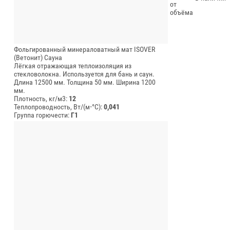
от
объёма
Фольгированный минераловатный мат ISOVER
(Ветонит) Сауна
Лёгкая отражающая теплоизоляция из
стекловолокна. Используется для бань и саун.
Длина 12500 мм.
Толщина 50 мм.
Ширина 1200
мм.
Плотность, кг/м3:
12
Теплопроводность, Вт/(м⋅°С):
0,041
Группа горючести:
Г1