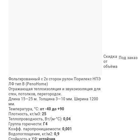
Скидка
Под заказ
от
объёма
Фольгированный с 2х сторон рулон Порилекс НПЭ
ЛФ тип В (PenoHome)
Отражающая теплоизоляция и звукоизоляция для
стен, потолков, перегородок.
Длина 15—25 м.
Толщина 3—10 мм.
Ширина 1200
мм.
Температура, °C:
от -40 до +90
Плотность, кг/м3:
25
Теплопроводность, Вт/(м⋅°С):
0,04
Группа горючести:
Г4
Коэфф. паропроницаемости:
0,001
Водопоглощение, кг/м2:
0,9
Стойкость к УФ:
устойчив