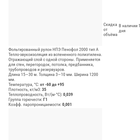
Скидка
В наличии 1
от
дня
объёма
Фольгированный рулон НПЭ Пенофол 2000 тип А
Тепло-звукоизоляция из вспененного полиэтилена.
Отражающий слой с одной стороны. Применяется
для стен, перегородок, потолка, предбанника,
трубопроводов и резервуаров.
Длина 15—30 м.
Толщина 3—10 мм.
Ширина 1200
мм.
Температура, °C:
от -60 до +95
Плотность, кг/м3:
35
Теплопроводность, Вт/(м⋅°С):
0,039
Группа горючести:
Г1
Коэфф. паропроницаемости:
0,001