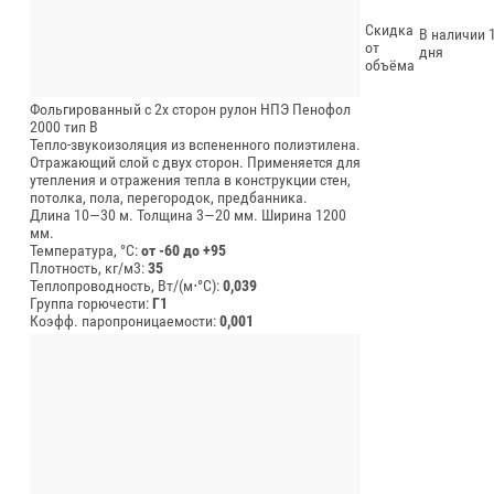
Скидка
В наличии 1
от
дня
объёма
Фольгированный с 2х сторон рулон НПЭ Пенофол
2000 тип В
Тепло-звукоизоляция из вспененного полиэтилена.
Отражающий слой с двух сторон. Применяется для
утепления и отражения тепла в конструкции стен,
потолка, пола, перегородок, предбанника.
Длина 10—30 м.
Толщина 3—20 мм.
Ширина 1200
мм.
Температура, °C:
от -60 до +95
Плотность, кг/м3:
35
Теплопроводность, Вт/(м⋅°С):
0,039
Группа горючести:
Г1
Коэфф. паропроницаемости:
0,001