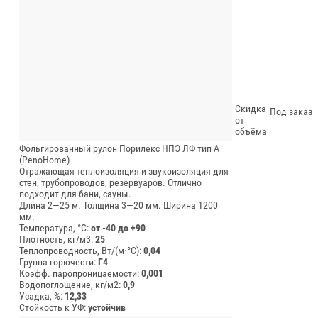
Скидка
Под заказ
от
объёма
Фольгированный рулон Порилекс НПЭ ЛФ тип А
(PenoHome)
Отражающая теплоизоляция и звукоизоляция для
стен, трубопроводов, резервуаров. Отлично
подходит для бани, сауны.
Длина 2—25 м.
Толщина 3—20 мм.
Ширина 1200
мм.
Температура, °C:
от -40 до +90
Плотность, кг/м3:
25
Теплопроводность, Вт/(м⋅°С):
0,04
Группа горючести:
Г4
Коэфф. паропроницаемости:
0,001
Водопоглощение, кг/м2:
0,9
Усадка, %:
12,33
Стойкость к УФ:
устойчив