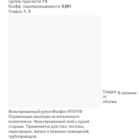
Группа горючести:
Г4
Коэфф. паропроницаемости:
0,001
Усадка, %:
3
Скидка
В наличии
от
объёма
Фольгированный рулон Мосфол НПЭ-ПФ
Отражающая изоляция из вспененного
полиэтилена. Фольгированный слой с одной
стороны. Применяется для стен, потолка,
перегородок, жилых и нежилых помещений,
трубопроводов.