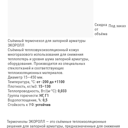
Скидка
Под заказ
от
объёма
Съёмный термочехол для запорной арматуры
ЭКОРОЛЛ
Съёмный теплозвукоизоляционный кожух
многоразового использования для снижения
теплопотерь и уровня шума запорной арматуры,
оборудования. Производится из специальных
стеклотканей и соответствующих
теплоизоляционных материалов.
Диаметр 15—450 мм.
Температура, °C:
от -200 до +1100
Плотность, кг/м3:
15–130
Теплопроводность, Вт/(м⋅°С):
0,033
Группа горючести:
НГ, Г1
Водопоглощение, %:
0,5
Стойкость к УФ:
устойчив
Термочехлы ЭКОРОЛЛ — это съёмные теплоизоляционные
решения для запорной арматуры, предназначенные для снижения