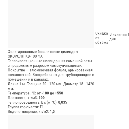
Скидка
В наличии 1
от
дня
объёма
Фольгированные базальтовые цилиндры
ЭКОРОЛЛ КВ-100 ФА
Теплоизоляционные цилиндры из каменной ваты
с продольным разрезом «выступ-впадина».
Покрытие — алюминиевая фольга, армированная
стеклосеткой. Востребованы для трубопроводов в
помещении и в каналах.
Длина 1 м.
Толщина 20—120 мм.
Диаметр 18—1420
мм.
Температура, °C:
от -180 до +550
Плотность, кг/м3:
100
Теплопроводность, Вт/(м⋅°С):
0,035
Группа горючести:
Г1
Водопоглощение, кг/м2:
1,5