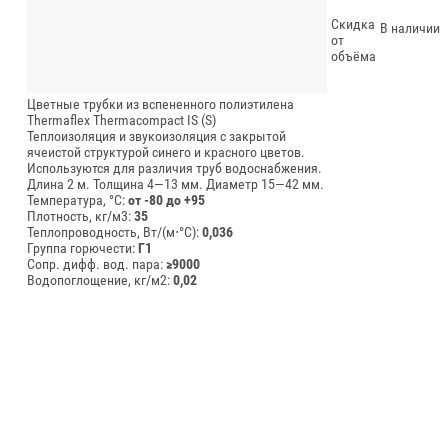
Скидка
В наличии
от
объёма
Цветные трубки из вспененного полиэтилена
Thermaflex Thermacompact IS (S)
Теплоизоляция и звукоизоляция с закрытой
ячеистой структурой синего и красного цветов.
Используются для различия труб водоснабжения.
Длина 2 м.
Толщина 4—13 мм.
Диаметр 15—42 мм.
Температура, °C:
от -80 до +95
Плотность, кг/м3:
35
Теплопроводность, Вт/(м⋅°С):
0,036
Группа горючести:
Г1
Сопр. дифф. вод. пара:
≥9000
Водопоглощение, кг/м2:
0,02