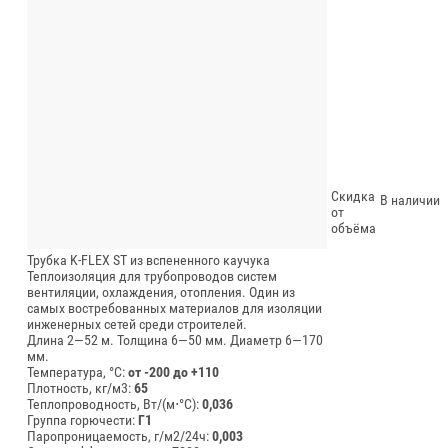
Скидка
В наличии
от
объёма
Трубка K-FLEX ST из вспененного каучука
Теплоизоляция для трубопроводов систем
вентиляции, охлаждения, отопления. Один из
самых востребованных материалов для изоляции
инженерных сетей среди строителей.
Длина 2—52 м.
Толщина 6—50 мм.
Диаметр 6—170
мм.
Температура, °C:
от -200 до +110
Плотность, кг/м3:
65
Теплопроводность, Вт/(м⋅°С):
0,036
Группа горючести:
Г1
Паропроницаемость, г/м2/24ч:
0,003