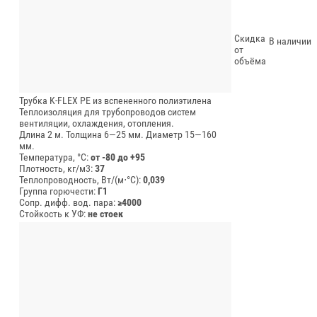
Скидка
В наличии
от
объёма
Трубка K-FLEX PE из вспененного полиэтилена
Теплоизоляция для трубопроводов систем
вентиляции, охлаждения, отопления.
Длина 2 м.
Толщина 6—25 мм.
Диаметр 15—160
мм.
Температура, °C:
от -80 до +95
Плотность, кг/м3:
37
Теплопроводность, Вт/(м⋅°С):
0,039
Группа горючести:
Г1
Сопр. дифф. вод. пара:
≥4000
Стойкость к УФ:
не стоек