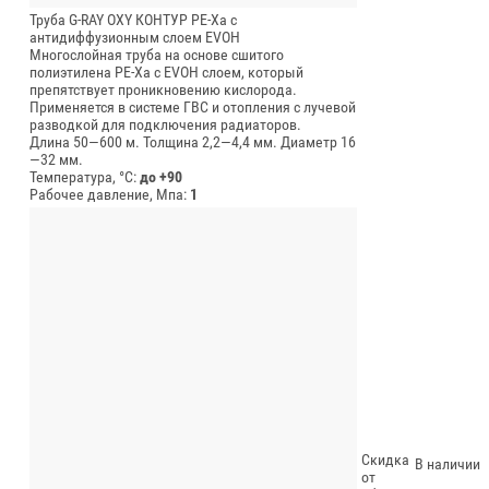
Труба G-RAY OXY КОНТУР PE-Xa с
антидиффузионным слоем EVOH
Многослойная труба на основе сшитого
полиэтилена PE-Xa с EVOH слоем, который
препятствует проникновению кислорода.
Применяется в системе ГВС и отопления с лучевой
разводкой для подключения радиаторов.
Длина 50—600 м.
Толщина 2,2—4,4 мм.
Диаметр 16
—32 мм.
Температура, °C:
до +90
Рабочее давление, Мпа:
1
Скидка
В наличии
от