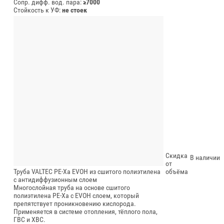
Сопр. дифф. вод. пара:
≥7000
Стойкость к УФ:
не стоек
Скидка
В наличии
от
Труба VALTEC PE-Xa EVOH из сшитого полиэтилена
объёма
c антидиффузионным слоем
Многослойная труба на основе сшитого
полиэтилена PE-Xa с EVOH слоем, который
препятствует проникновению кислорода.
Применяется в системе отопления, тёплого пола,
ГВС и ХВС.