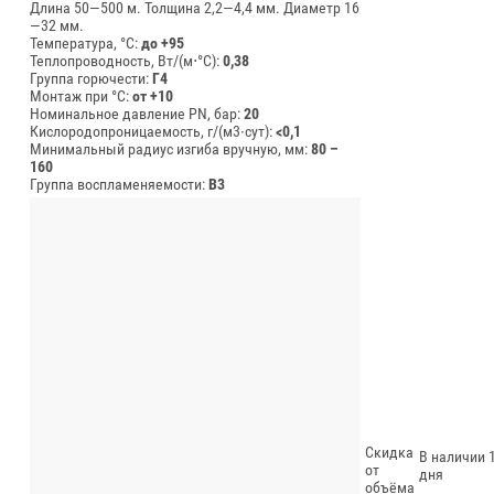
Длина 50—500 м.
Толщина 2,2—4,4 мм.
Диаметр 16
—32 мм.
Температура, °C:
до +95
Теплопроводность, Вт/(м⋅°С):
0,38
Группа горючести:
Г4
Монтаж при °C:
от +10
Номинальное давление PN, бар:
20
Кислородопроницаемость, г/(м3∙сут):
<0,1
Минимальный радиус изгиба вручную, мм:
80 –
160
Группа воспламеняемости:
В3
Скидка
В наличии 1
от
дня
объёма