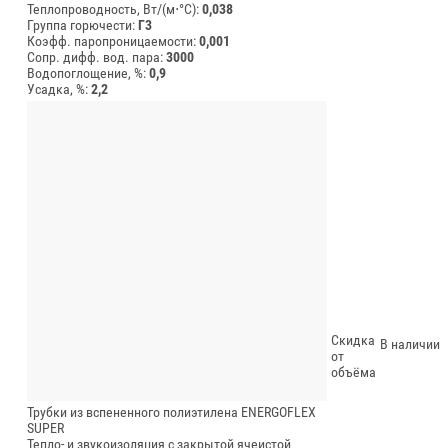
Теплопроводность, Вт/(м⋅°С):
0,038
Группа горючести:
Г3
Коэфф. паропроницаемости:
0,001
Сопр. дифф. вод. пара:
3000
Водопоглощение, %:
0,9
Усадка, %:
2,2
Скидка
В наличии
от
объёма
Трубки из вспененного полиэтилена ENERGOFLEX
SUPER
Тепло- и звукоизоляция с закрытой ячеистой