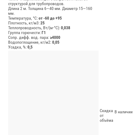
структурой для трубопроводов.
Длина 2 м.
Толщина 6—40 мм.
Диаметр 15—160
мм.
Температура, °C:
от -60 до +95
Плотность, кг/м3:
25
Теплопроводность, Вт/(м⋅°С):
0,038
Группа горючести:
Г1
Сопр. дифф. вод. пара:
≥4000
Водопоглощение, кг/м2:
0,05
Усадка, %:
0,5
Скидка
В наличии
от
объёма