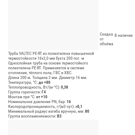
Скидка
В наличии
от
объёма
Труба VALTEC PE-RT из полиэтилена повышенной
термостойкости 16х2,0 мм бухта 200 пог. м
Однослойная труба на основе термостойкого
полиэтилена PE-RT. Применяется в системе
отопления, тёплого пола, ГВС и ХВС.
Длина 200 м.
Толщина 2 мм.
Диаметр 16 мм.
Температура, °C:
до +80
Теплопроводность, Вт/(м⋅°С):
0,38
Группа горючести:
Г4
Монтаж при °C:
от +10
Номинальное давление PN, бар:
16
Кислородопроницаемость, г/(м3∙сут):
>0,1
Минимальный радиус изгиба вручную, мм:
80
Группа воспламеняемости:
В3