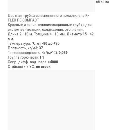
объёма
Цветная трубка из вспененного полиэтилена K-
FLEX PE COMPACT
Красные и синие теплоизоляционные трубки для
систем вентиляции, охлаждения, отопления.
Длина 2—10 м.
Толщина 4—13 мм.
Диаметр 15—42
мм.
Температура, °C:
от -80 до +95
Плотность, кг/м3:
37
Теплопроводность, Вт/(м⋅°С):
0,039
Группа горючести:
Г1
Сопр. дифф. вод. пара:
≥4000
Стойкость к УФ:
не стоек