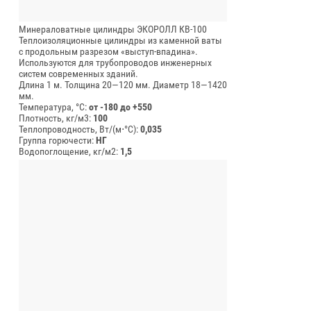
Минераловатные цилиндры ЭКОРОЛЛ КВ-100
Теплоизоляционные цилиндры из каменной ваты
с продольным разрезом «выступ-впадина».
Используются для трубопроводов инженерных
систем современных зданий.
Длина 1 м.
Толщина 20—120 мм.
Диаметр 18—1420
мм.
Температура, °C:
от -180 до +550
Плотность, кг/м3:
100
Теплопроводность, Вт/(м⋅°С):
0,035
Группа горючести:
НГ
Водопоглощение, кг/м2:
1,5