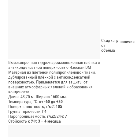
Скидка
В наличии
от
объёма
Высокопрочная гидро-пароизоляционная плёнка с
антиконденсатной поверхностью Изоспан DM
Материал из плетёной полипропиленовой ткани,
дублированный плёнкой с антиконденсатной
поверхностью. Применяется для защиты от
внешних атмосферных явлений и образования
конденсата.
Длина 43,75 м.
Ширина 1600 мм.
Температура, °C:
от -60 до +80
Поверхн. плотность, г/м2:
105
Группа горючести:
Г4
Паропроницаемость, г/м2/24ч:
7
Стойкость к УФ:
3 – 4 месяца