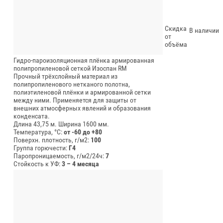
Скидка
В наличии
от
объёма
Гидро-пароизоляционная плёнка армированная
полипропиленовой сеткой Изоспан RM
Прочный трёхслойный материал из
полипропиленового нетканого полотна,
полиэтиленовой плёнки и армированной сетки
между ними. Применяется для защиты от
внешних атмосферных явлений и образования
конденсата.
Длина 43,75 м.
Ширина 1600 мм.
Температура, °C:
от -60 до +80
Поверхн. плотность, г/м2:
100
Группа горючести:
Г4
Паропроницаемость, г/м2/24ч:
7
Стойкость к УФ:
3 – 4 месяца