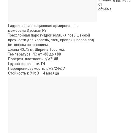
В наличии
от
объёма
Гидро-пароизоляционная армированная
мембрана Изоспан RS
Трёхслойная паро-гидроизоляция повышенной
прочности для кровель, стен, кровли и полов под
бетонным основанием.
Длина 43,75 м.
Ширина 1600 мм.
Температура, °C:
от -60 до +80
Поверхн. плотность, г/м2:
85
Группа горючести:
Г4
Паропроницаемость, г/м2/24ч:
7
Стойкость к УФ:
3 – 4 месяца