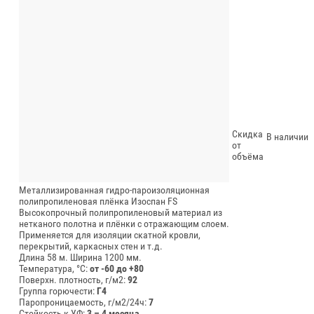
Скидка
В наличии
от
объёма
Металлизированная гидро-пароизоляционная
полипропиленовая плёнка Изоспан FS
Высокопрочный полипропиленовый материал из
нетканого полотна и плёнки с отражающим слоем.
Применяется для изоляции скатной кровли,
перекрытий, каркасных стен и т.д.
Длина 58 м.
Ширина 1200 мм.
Температура, °C:
от -60 до +80
Поверхн. плотность, г/м2:
92
Группа горючести:
Г4
Паропроницаемость, г/м2/24ч:
7
Стойкость к УФ:
3 – 4 месяца