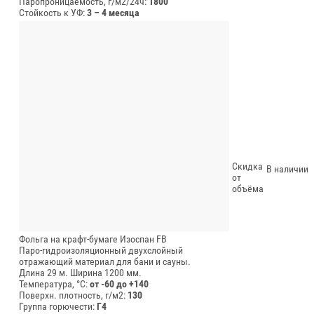
Паропроницаемость, г/м2/24ч:
1800
Стойкость к УФ:
3 – 4 месяца
Скидка
В наличии
от
объёма
Фольга на крафт-бумаге Изоспан FB
Паро-гидроизоляционный двухслойный
отражающий материал для бани и сауны.
Длина 29 м.
Ширина 1200 мм.
Температура, °C:
от -60 до +140
Поверхн. плотность, г/м2:
130
Группа горючести:
Г4