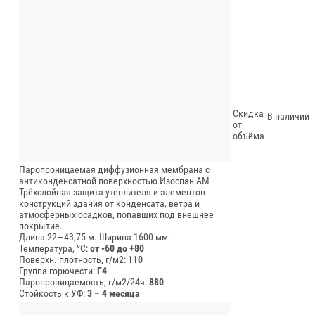
Скидка
В наличии
от
объёма
Паропроницаемая диффузионная мембрана с
антиконденсатной поверхностью Изоспан АМ
Трёхслойная защита утеплителя и элементов
конструкций здания от конденсата, ветра и
атмосферных осадков, попавших под внешнее
покрытие.
Длина 22—43,75 м.
Ширина 1600 мм.
Температура, °C:
от -60 до +80
Поверхн. плотность, г/м2:
110
Группа горючести:
Г4
Паропроницаемость, г/м2/24ч:
880
Стойкость к УФ:
3 – 4 месяца