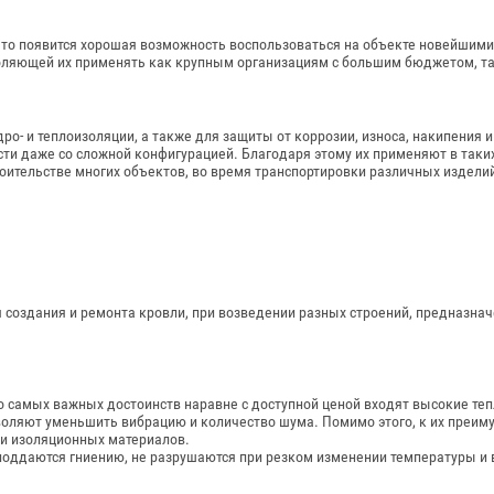
 то появится хорошая возможность воспользоваться на объекте новейшими
воляющей их применять как крупным организациям с большим бюджетом, т
ро- и теплоизоляции, а также для защиты от коррозии, износа, накипения
ти даже со сложной конфигурацией. Благодаря этому их применяют в таки
оительстве многих объектов, во время транспортировки различных изделий
оздания и ремонта кровли, при возведении разных строений, предназначе
самых важных достоинств наравне с доступной ценой входят высокие теп
оляют уменьшить вибрацию и количество шума. Помимо этого, к их преиму
 и изоляционных материалов.
поддаются гниению, не разрушаются при резком изменении температуры и