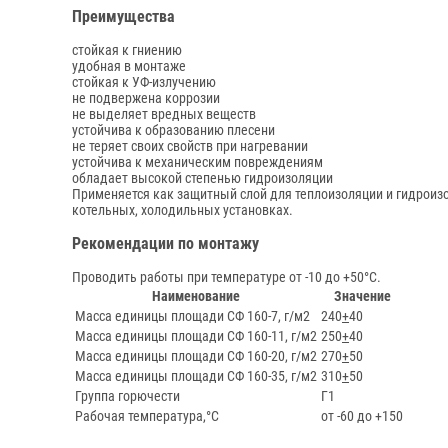
Преимущества
стойкая к гниению
удобная в монтаже
стойкая к УФ-излучению
не подвержена коррозии
не выделяет вредных веществ
устойчива к образованию плесени
не теряет своих свойств при нагревании
устойчива к механическим повреждениям
обладает высокой степенью гидроизоляции
Применяется как защитный слой для теплоизоляции и гидроизол
котельных, холодильных установках.
Рекомендации по монтажу
Проводить работы при температуре от -10 до +50°С.
Наименование
Значение
Масса единицы площади СФ 160-7, г/м2
240
+
40
Масса единицы площади СФ 160-11, г/м2
250
+
40
Масса единицы площади СФ 160-20, г/м2
270
+
50
Масса единицы площади СФ 160-35, г/м2
310
+
50
Группа горючести
Г1
Рабочая температура,°С
от -60 до +150