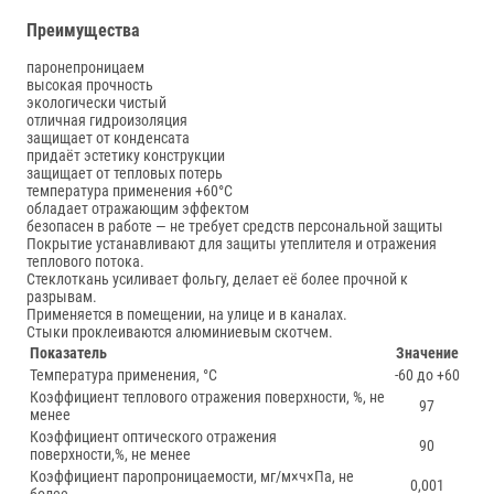
Преимущества
паронепроницаем
высокая прочность
экологически чистый
отличная гидроизоляция
защищает от конденсата
придаёт эстетику конструкции
защищает от тепловых потерь
температура применения +60°С
обладает отражающим эффектом
безопасен в работе — не требует средств персональной защиты
Покрытие устанавливают для защиты утеплителя и отражения
теплового потока.
Стеклоткань усиливает фольгу, делает её более прочной к
разрывам.
Применяется в помещении, на улице и в каналах.
Стыки проклеиваются алюминиевым скотчем.
Показатель
Значение
Температура применения, °С
-60 до +60
Коэффициент теплового отражения поверхности, %, не
97
менее
Коэффициент оптического отражения
90
поверхности,%, не менее
Коэффициент паропроницаемости, мг/м×ч×Па, не
0,001