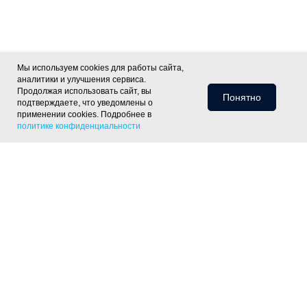
Мы используем cookies для работы сайта,
аналитики и улучшения сервиса.
Продолжая использовать сайт, вы
Понятно
подтверждаете, что уведомлены о
применении cookies. Подробнее в
политике конфиденциальности
Информация для клиентов
Доставка
Оплата
Монтаж
Хиты
Скидки
Статьи
Политика
фасада
ОПТ
Отзывы
Контакты
конфиденциальности
Объекты
Готовые решения
Утепление скатной крыши
Утепление тёплого пола
Утепление пола
по лагам
Утепление деревянного перекрытия
Утепление
фундамента
Утепление цоколя дома
Утепление отмостки