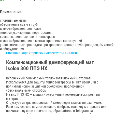
Применение
спортивные маты
обеспечение сдвига труб
шумо-виброизоляция полов
тепло-звукоизоляция перегородок
компенсационные плечи теплотрасс
шумо-виброизоляция в местах крепления конструкций
уплотнительные прокладки при транспортировке трубопроводов, ёмкостей
и оборудования
Описание
Характеристики
Аксессуары
Аналоги
Компенсационный демпфирующий мат
Isolon 300 ППЭ НХ
Вспененный полимерный теплоизоляционный материал.
Используется для защиты тепловой трассы в ППУ изоляции с
полиэтиленовой защитной оболочкой, проложенной
«бесканальным» способом.
На вид ППЭ НХ — гладкий эластичный геометрически ровный
материал.
Структура закрытопористая. Размер поры глазом не различим.
Если вам сложно самостоятельно выбрать толщину материала или
посчитать нужное количество, обращайтесь в Telegram за