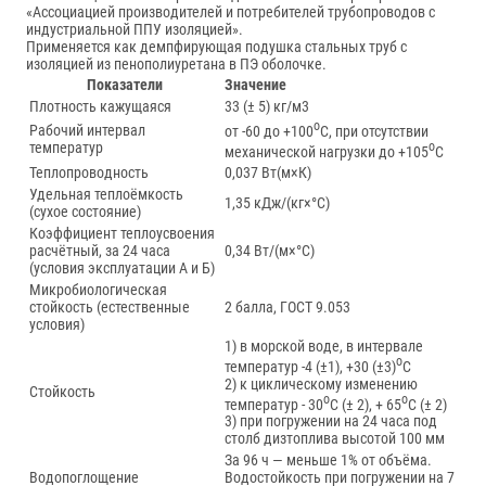
«Ассоциацией производителей и потребителей трубопроводов с
индустриальной ППУ изоляцией».
Применяется как демпфирующая подушка стальных труб с
изоляцией из пенополиуретана в ПЭ оболочке.
Показатели
Значение
Плотность кажущаяся
33 (± 5) кг/м3
о
Рабочий интервал
от -60 до +100
С, при отсутствии
о
температур
механической нагрузки до +105
С
Теплопроводность
0,037 Вт(м×К)
Удельная теплоёмкость
1,35 кДж/(кг×°С)
(сухое состояние)
Коэффициент теплоусвоения
расчётный, за 24 часа
0,34 Вт/(м×°С)
(условия эксплуатации А и Б)
Микробиологическая
стойкость (естественные
2 балла, ГОСТ 9.053
условия)
1) в морской воде, в интервале
о
температур -4 (±1), +30 (±3)
С
2) к циклическому изменению
Стойкость
о
о
температур - 30
С (± 2), + 65
С (± 2)
3) при погружении на 24 часа под
столб дизтоплива высотой 100 мм
За 96 ч — меньше 1% от объёма.
Водопоглощение
Водостойкость при погружении на 7