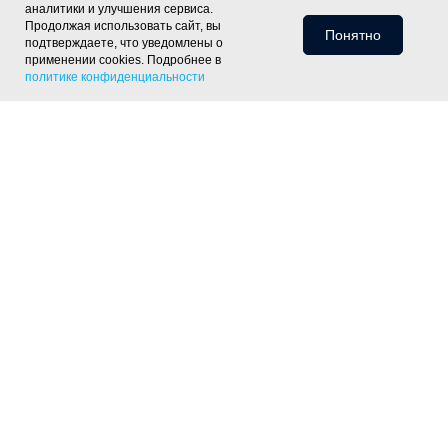
аналитики и улучшения сервиса.
Продолжая использовать сайт, вы
Понятно
подтверждаете, что уведомлены о
применении cookies. Подробнее в
политике конфиденциальности
Информация для клиентов
Доставка
Оплата
Монтаж
Хиты
Скидки
Статьи
Политика
фасада
ОПТ
Отзывы
Контакты
конфиденциальности
Объекты
Готовые решения
Утепление скатной крыши
Утепление тёплого пола
Утепление пола
по лагам
Утепление деревянного перекрытия
Утепление
фундамента
Утепление цоколя дома
Утепление отмостки
Шумоизоляция пола под стяжку
Контакты
+7 (343) 226-07-50
333@gk-sim.ru
Офис и склад: Екатеринбург, ул. Блюхера 58,
4 этаж, офис 410