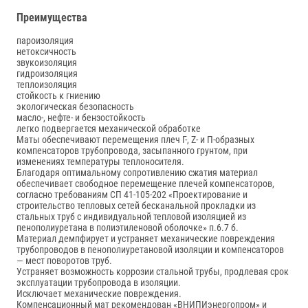
Преимущества
пароизоляция
нетоксичность
звукоизоляция
гидроизоляция
теплоизоляция
стойкость к гниению
экологическая безопасность
масло-, нефте- и бензостойкость
легко подвергается механической обработке
Маты обеспечивают перемещения плеч Г-, Z- и П-образных
компенсаторов трубопровода, засыпанного грунтом, при
изменениях температуры теплоносителя.
Благодаря оптимальному сопротивлению сжатия материал
обеспечивает свободное перемещение плечей компенсаторов,
согласно требованиям СП 41-105-202 «Проектирование и
строительство тепловых сетей бесканальной прокладки из
стальных труб с индивидуальной тепловой изоляцией из
пенополиуретана в полиэтиленовой оболочке» п.6.7 б.
Материал демпфирует и устраняет механические повреждения
трубопроводов в пенополиуретановой изоляции и компенсаторов
— мест поворотов труб.
Устраняет возможность коррозии стальной трубы, продлевая срок
эксплуатации трубопровода в изоляции.
Исключает механические повреждения.
Компенсационный мат рекомендован «ВНИПИэнергопром» и