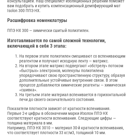
консультацией. Наш специалист изоляционных решений поможет
вам подобрать и купить компенсационный демпфирующий мат
Isolon 300 ППЭ НХ.
Расшифровка номенклатуры
ППЭ НХ 300 — химически сшитый полиэтилен.
Изготавливается по самой сложной технологии,
включающей в себя 3 этапа:
На первом этапе полиэтилен смешивают со вспенивающим
реагентом и получают исходную ленту — матрикс.
На втором этапе матрикс подвергают «обстрелу» потоком
«быстрых» электронов, молекулы полиэтилена
упорядочивают свою пространственную структуру, образуя
дополнительные устойчивые внутренние связи. В этом
процессе добавляются химические реагенты — химическая
«сшивка».
На третьем этапе материал вспенивается в горизонтальной
печи до своего окончательного состояния.
Показатели плотности зависят от кратности вспенивания.
Первые 2-е цифры в обозначении марки Изолон ППЭ НХ
соответствуют кратности вспенивания. Следующие цифры —
толщина материала в мм.
Например, ППЭ НХ 3010 — материал 30-й кратности вспенивания,
что соответствует плотности 33 кг/м3, толщиной 10 мм.