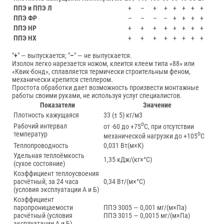
ППЭ и ППЭ Л
+
–
+
+
+
+
+
+
ППЭ ФР
–
–
–
–
+
+
+
+
ППЭ НР
+
+
+
+
+
+
+
+
ППЭ НХ
+
+
+
+
+
+
+
+
"
+
" — выпускается; "
–
" — не выпускается.
Изолон легко нарезается ножом, клеится клеем типа «88» или
«Квик-бонд», сплавляется термически строительным феном,
механически крепится степлером.
Простота обработки дает возможность произвести монтажные
работы своими руками, нe используя услуг специалистов.
Показатели
Значение
Плотность кажущаяся
33 (± 5) кг/м3
о
Рабочий интервал
от -60 до +75
С, при отсутствии
о
температур
механической нагрузки до +105
С
Теплопроводность
0,031 Вт(м×К)
Удельная теплоёмкость
1,35 кДж/(кг×°С)
(сухое состояние)
Коэффициент теплоусвоения
расчётный, за 24 часа
0,34 Вт/(м×°С)
(условия эксплуатации А и Б)
Коэффициент
паропроницаемости
ППЭ 3005 — 0,001 мг/(м×Па)
расчётный (условия
ППЭ 3015 — 0,0015 мг/(м×Па)
эксплуатации А и Б)