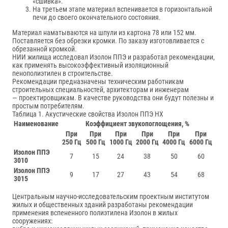
«сшивка».
На третьем этапе материал вспенивается в горизонтальной
печи до своего окончательного состояния.
Материал наматываются на шпули из картона 78 или 152 мм.
Поставляется без обрезки кромки. По заказу изготовливается с
обрезанной кромкой.
НИИ жилища исследовал Изолон ППЭ и разработал рекомендации,
как применять высокоэффективный изоляционный
пенополиэтилен в строительстве.
Рекомендации предназначены техническим работникам
строительных специальностей, архитекторам и инженерам
— проектировщикам. В качестве руководства они будут полезны и
простым потребителям.
Таблица 1. Акустические свойства Изолон ППЭ НХ
Наименование
Коэффициент звукопоглощения, %
При
При
При
При
При
При
250 Гц
500 Гц
1000 Гц
2000 Гц
4000 Гц
6000 Гц
Изолон ППЭ
7
15
24
38
50
60
3010
Изолон ППЭ
9
17
27
43
54
68
3015
Центральным научно-исследовательским проектным институтом
жилых и общественных зданий разработаны рекомендации
применения вспененного полиэтилена Изолон в жилых
сооружениях: