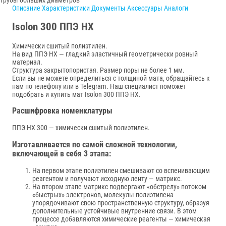
Описание
Характеристики
Документы
Аксессуары
Аналоги
Isolon 300 ППЭ НХ
Химически сшитый полиэтилен.
На вид ППЭ НХ — гладкий эластичный геометрически ровный
материал.
Структура закрытопористая. Размер поры не более 1 мм.
Если вы не можете определиться с толщиной мата, обращайтесь к
нам по телефону или в Telegram. Наш специалист поможет
подобрать и купить мат Isolon 300 ППЭ НХ.
Расшифровка номенклатуры
ППЭ НХ 300 — химически сшитый полиэтилен.
Изготавливается по самой сложной технологии,
включающей в себя 3 этапа:
На первом этапе полиэтилен смешивают со вспенивающим
реагентом и получают исходную ленту — матрикс.
На втором этапе матрикс подвергают «обстрелу» потоком
«быстрых» электронов, молекулы полиэтилена
упорядочивают свою пространственную структуру, образуя
дополнительные устойчивые внутренние связи. В этом
процессе добавляются химические реагенты — химическая