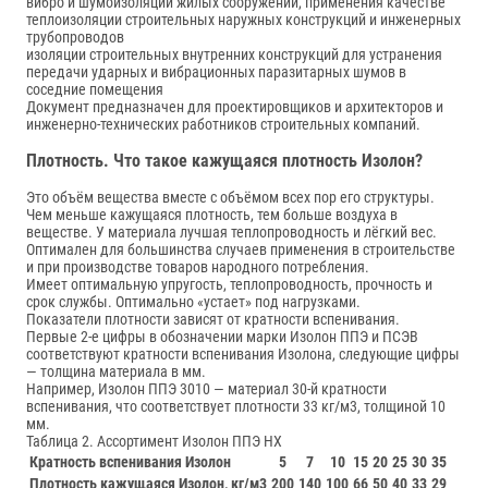
вибро и шумоизоляции жилых сооружений, применения качестве
теплоизоляции строительных наружных конструкций и инженерных
трубопроводов
изоляции строительных внутренних конструкций для устранения
передачи ударных и вибрационных паразитарных шумов в
соседние помещения
Документ предназначен для проектировщиков и архитекторов и
инженерно-технических работников строительных компаний.
Плотность. Что такое кажущаяся плотность Изолон?
Это объём вещества вместе с объёмом всех пор его структуры.
Чем меньше кажущаяся плотность, тем больше воздуха в
веществе. У материала лучшая теплопроводность и лёгкий вес.
Оптимален для большинства случаев применения в строительстве
и при производстве товаров народного потребления.
Имеет оптимальную упругость, теплопроводность, прочность и
срок службы. Оптимально «устает» под нагрузками.
Показатели плотности зависят от кратности вспенивания.
Первые 2-е цифры в обозначении марки Изолон ППЭ и ПСЭВ
соответствуют кратности вспенивания Изолона, следующие цифры
— толщина материала в мм.
Например, Изолон ППЭ 3010 — материал 30-й кратности
вспенивания, что соответствует плотности 33 кг/м3, толщиной 10
мм.
Таблица 2. Ассортимент Изолон ППЭ НХ
Кратность вспенивания Изолон
5
7
10
15
20
25
30
35
Плотность кажущаяся Изолон, кг/м3
200
140
100
66
50
40
33
29