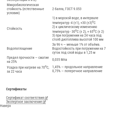
Микробиологическая
стойкость (естественные
2 балла, ГОСТ 9.053
условия)
1) в морской воде, в интервале
о
температур -4 (±1), +30 (±3)
С
2) к циклическому изменению
Стойкость
о
о
температур - 30
С (± 2), + 65
С (± 2)
3) при погружении на 24 часа под
столб дизтоплива высотой 100 мм
За 96 ч — меньше 1% от объёма.
Водопоглощение
Водостойкость при погружении на 7
суток под слой воды в 1,25 м
Предел прочности — сжатие
0,035 Мпа
на 25%
о
1,45% — продольное направление
Усадка при нагреве на 70
С,
0,75% — поперечное направление
за 22 часа
Сертификаты
Сертификат соответствия
Экспертное заключение
Наверх