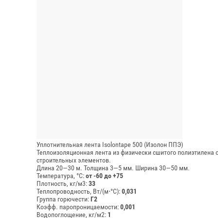
Уплотнительная лента Isolontape 500 (Изолон ППЭ)
Теплоизоляционная лента из физически сшитого полиэтилена 
строительных элементов.
Длина 20—30 м.
Толщина 3—5 мм.
Ширина 30—50 мм.
Температура, °C:
от -60 до +75
Плотность, кг/м3:
33
Теплопроводность, Вт/(м⋅°С):
0,031
Группа горючести:
Г2
Коэфф. паропроницаемости:
0,001
Водопоглощение, кг/м2:
1