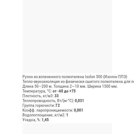
Рулон из вспененного полиэтилена Isolon 500 (Изолон ППЭ)
Тепло-звукоизоляция из физически сшитого полиэтилена для п
Длина 50—200 м.
Толщина 2—10 мм.
Ширина 1500 мм.
Температура, °C:
от -60 до +75
Плотность, кг/м3:
33
Теплопроводность, Вт/(м⋅°С):
0,031
Группа горючести:
Г2
Коэфф. паропроницаемости:
0,001
Водопоглощение, кг/м2:
1
Усадка, %:
1,45