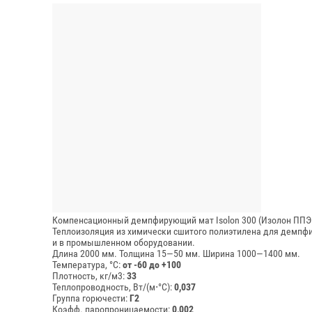
Компенсационный демпфирующий мат Isolon 300 (Изолон ППЭ
Теплоизоляция из химически сшитого полиэтилена для демпфи
и в промышленном оборудовании.
Длина 2000 мм.
Толщина 15—50 мм.
Ширина 1000—1400 мм.
Температура, °C:
от -60 до +100
Плотность, кг/м3:
33
Теплопроводность, Вт/(м⋅°С):
0,037
Группа горючести:
Г2
Коэфф. паропроницаемости:
0,002