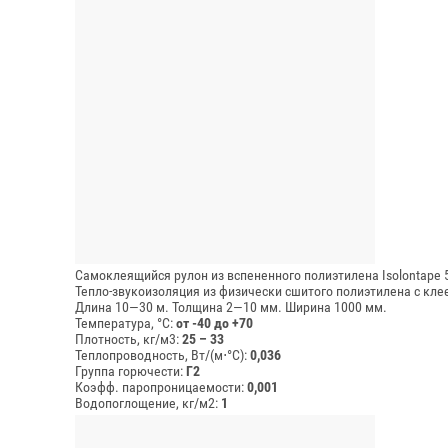
Самоклеящийся рулон из вспененного полиэтилена Isolontape 
Тепло-звукоизоляция из физически сшитого полиэтилена с к
Длина 10—30 м.
Толщина 2—10 мм.
Ширина 1000 мм.
Температура, °C:
от -40 до +70
Плотность, кг/м3:
25 – 33
Теплопроводность, Вт/(м⋅°С):
0,036
Группа горючести:
Г2
Коэфф. паропроницаемости:
0,001
Водопоглощение, кг/м2:
1