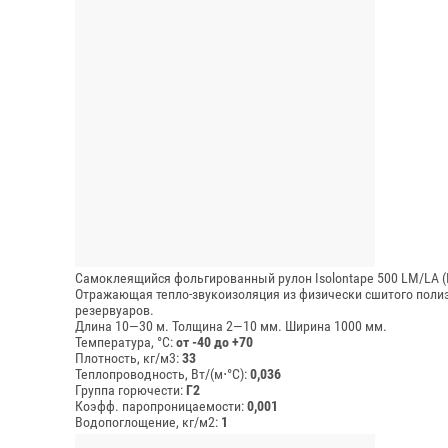
Самоклеящийся фольгированный рулон Isolontape 500 LM/LA 
Отражающая тепло-звукоизоляция из физически сшитого полиэ
резервуаров.
Длина 10—30 м.
Толщина 2—10 мм.
Ширина 1000 мм.
Температура, °C:
от -40 до +70
Плотность, кг/м3:
33
Теплопроводность, Вт/(м⋅°С):
0,036
Группа горючести:
Г2
Коэфф. паропроницаемости:
0,001
Водопоглощение, кг/м2:
1