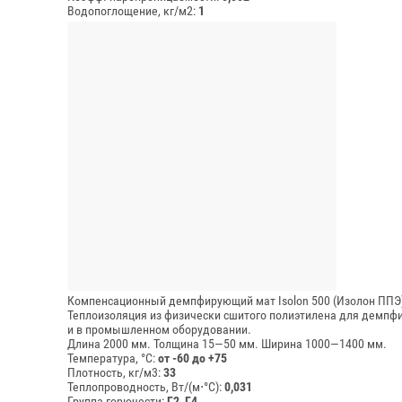
Водопоглощение, кг/м2:
1
Компенсационный демпфирующий мат Isolon 500 (Изолон ППЭ
Теплоизоляция из физически сшитого полиэтилена для демпфи
и в промышленном оборудовании.
Длина 2000 мм.
Толщина 15—50 мм.
Ширина 1000—1400 мм.
Температура, °C:
от -60 до +75
Плотность, кг/м3:
33
Теплопроводность, Вт/(м⋅°С):
0,031
Группа горючести:
Г2, Г4