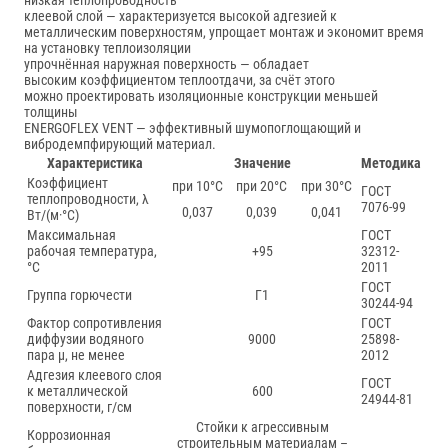
низкая теплопроводность
клеевой слой — характеризуется высокой адгезией к
металлическим поверхностям, упрощает монтаж и экономит время
на установку теплоизоляции
упрочнённая наружная поверхность — обладает
высоким коэффициентом теплоотдачи, за счёт этого
можно проектировать изоляционные конструкции меньшей
толщины
ENERGOFLEX VENT — эффективный шумопоглощающий и
вибродемпфирующий материал.
Характеристика
Значение
Методика
Коэффициент
при 10°С
при 20°С
при 30°С
ГОСТ
теплопроводности, λ
7076-99
0,037
0,039
0,041
Вт/(м·°С)
Максимальная
ГОСТ
рабочая температура,
+95
32312-
°С
2011
ГОСТ
Группа горючести
Г1
30244-94
Фактор сопротивления
ГОСТ
диффузии водяного
9000
25898-
пара μ, не менее
2012
Адгезия клеевого слоя
ГОСТ
к металлической
600
24944-81
поверхности, г/см
Стойки к агрессивным
Коррозионная
строительным материалам –