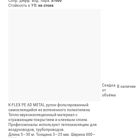
Сопр. дифф. вод. пара:
≥7000
Стойкость к УФ:
не стоек
Скидка
В наличии
от
объёма
K-FLEX PE AD METAL рулон фольгированный
самоклеящийся из вспененного полиэтилена
Тепло-звукоизоляционный материал с
отражающим покрытием и клеевым слоем.
Профессионалы используют теплоизоляцию для
воздуховодов, трубопроводов.
Длина 5—30 м.
Толщина 3—25 мм.
Ширина 600—