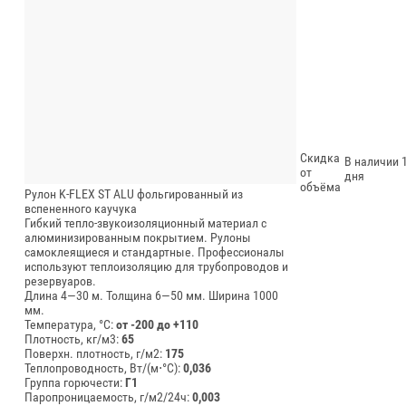
Скидка
В наличии 1
от
дня
объёма
Рулон K-FLEX ST ALU фольгированный из
вспененного каучука
Гибкий тепло-звукоизоляционный материал с
алюминизированным покрытием. Рулоны
самоклеящиеся и стандартные. Профессионалы
используют теплоизоляцию для трубопроводов и
резервуаров.
Длина 4—30 м.
Толщина 6—50 мм.
Ширина 1000
мм.
Температура, °C:
от -200 до +110
Плотность, кг/м3:
65
Поверхн. плотность, г/м2:
175
Теплопроводность, Вт/(м⋅°С):
0,036
Группа горючести:
Г1
Паропроницаемость, г/м2/24ч:
0,003