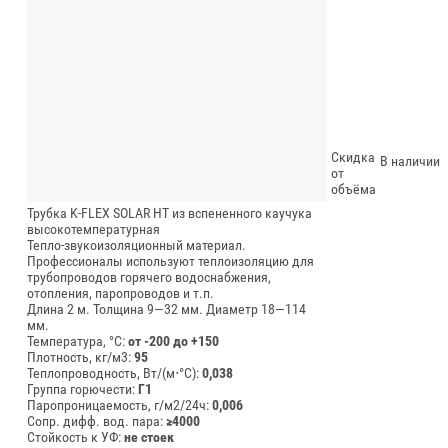
Скидка
В наличии
от
объёма
Трубка K-FLEX SOLAR HT из вспененного каучука
высокотемпературная
Тепло-звукоизоляционный материал.
Профессионалы используют теплоизоляцию для
трубопроводов горячего водоснабжения,
отопления, паропроводов и т.п.
Длина 2 м.
Толщина 9—32 мм.
Диаметр 18—114
мм.
Температура, °C:
от -200 до +150
Плотность, кг/м3:
95
Теплопроводность, Вт/(м⋅°С):
0,038
Группа горючести:
Г1
Паропроницаемость, г/м2/24ч:
0,006
Сопр. дифф. вод. пара:
≥4000
Стойкость к УФ:
не стоек