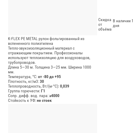
Скидка
В наличии 1
от
дня
объёма
K-FLEX PE METAL рулон фольгированный из
вспененного полиэтилена
Тепло-звукоизоляционный материал с
отражающим покрытием. Профессионалы
используют теплоизоляцию для воздуховодов,
трубопроводов.
Длина 5—30 м.
Толщина 3—25 мм.
Ширина 1000
мм.
Температура, °C:
от -80 до +95
Плотность, кг/м3:
30
Теплопроводность, Вт/(м⋅°С):
0,039
Группа горючести:
Г1
Сопр. дифф. вод. пара:
≥4000
Стойкость к УФ:
не стоек