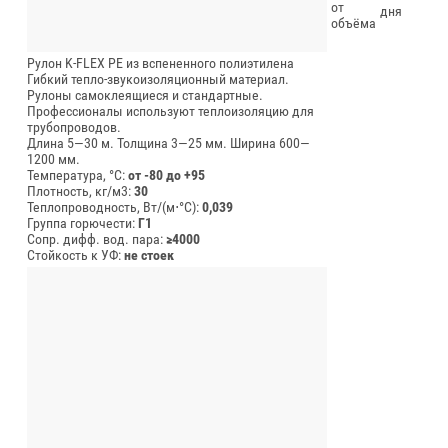
от
дня
объёма
Рулон K-FLEX PE из вспененного полиэтилена
Гибкий тепло-звукоизоляционный материал.
Рулоны самоклеящиеся и стандартные.
Профессионалы используют теплоизоляцию для
трубопроводов.
Длина 5—30 м.
Толщина 3—25 мм.
Ширина 600—
1200 мм.
Температура, °C:
от -80 до +95
Плотность, кг/м3:
30
Теплопроводность, Вт/(м⋅°С):
0,039
Группа горючести:
Г1
Сопр. дифф. вод. пара:
≥4000
Стойкость к УФ:
не стоек