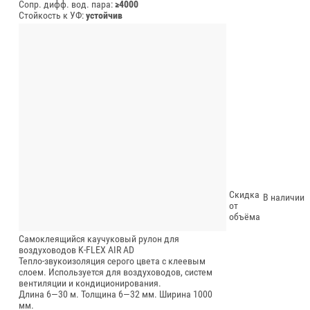
Сопр. дифф. вод. пара:
≥4000
Стойкость к УФ:
устойчив
Скидка
В наличии
от
объёма
Самоклеящийся каучуковый рулон для
воздуховодов K-FLEX AIR AD
Тепло-звукоизоляция серого цвета с клеевым
слоем. Используется для воздуховодов, систем
вентиляции и кондиционирования.
Длина 6—30 м.
Толщина 6—32 мм.
Ширина 1000
мм.