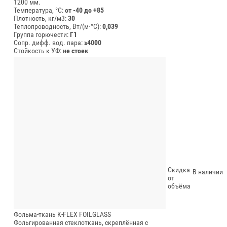
1200 мм.
Температура, °C:
от -40 до +85
Плотность, кг/м3:
30
Теплопроводность, Вт/(м⋅°С):
0,039
Группа горючести:
Г1
Сопр. дифф. вод. пара:
≥4000
Стойкость к УФ:
не стоек
Скидка
В наличии
от
объёма
Фольма-ткань K-FLEX FOILGLASS
Фольгированная стеклоткань, скреплённая с