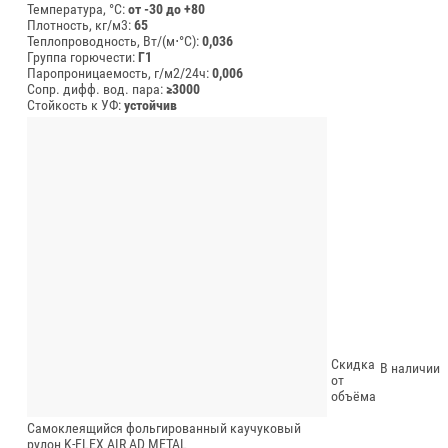
Температура, °C:
от -30 до +80
Плотность, кг/м3:
65
Теплопроводность, Вт/(м⋅°С):
0,036
Группа горючести:
Г1
Паропроницаемость, г/м2/24ч:
0,006
Сопр. дифф. вод. пара:
≥3000
Стойкость к УФ:
устойчив
Скидка
В наличии
от
объёма
Самоклеящийся фольгированный каучуковый
рулон K-FLEX AIR AD METAL