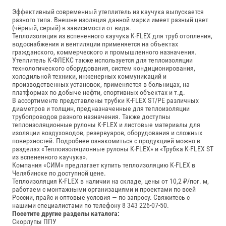
Эффективный современный утеплитель из каучука выпускается
разного типа. Внешне изоляция данной марки имеет разный цвет
(чёрный, серый) в зависимости от вида.
Теплоизоляция из вспененного каучука K-FLEX для труб отопления,
водоснабжения и вентиляции применяется на объектах
гражданского, коммерческого и промышленного назначения.
Утеплитель К-ФЛЕКС также используется для теплоизоляции
технологического оборудования, систем кондиционирования,
холодильной техники, инженерных коммуникаций и
производственных установок, применяется в больницах, на
платформах по добыче нефти, спортивных объектах и т.д.
В ассортименте представлены трубки K-FLEX ST/PE различных
диаметров и толщин, предназначенные для теплоизоляции
трубопроводов разного назначения. Также доступны
теплоизоляционные рулоны K-FLEX и листовые материалы для
изоляции воздуховодов, резервуаров, оборудования и сложных
поверхностей. Подробнее ознакомиться с продукцией можно в
разделах «
Теплоизоляционные рулоны K-FLEX
» и «
Трубка K-FLEX ST
из вспененного каучука
».
Компания «СИМ» предлагает купить теплоизоляцию K-FLEX в
Челябинске по доступной цене.
Теплоизоляция K‑FLEX в наличии на складе, цены от 10,2 ₽/пог. м,
работаем с монтажными организациями и проектами по всей
России, прайс и оптовые условия — по запросу. Свяжитесь с
нашими специалистами по телефону 8 343 226-07-50.
Посетите другие разделы каталога:
Скорлупы ППУ