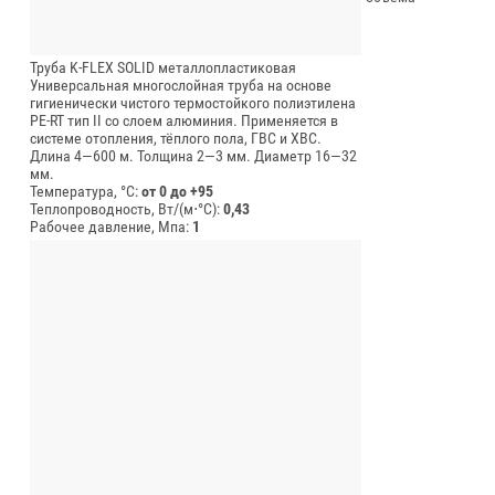
Труба K-FLEX SOLID металлопластиковая
Универсальная многослойная труба на основе
гигиенически чистого термостойкого полиэтилена
PE-RT тип II со слоем алюминия. Применяется в
системе отопления, тёплого пола, ГВС и ХВС.
Длина 4—600 м.
Толщина 2—3 мм.
Диаметр 16—32
мм.
Температура, °C:
от 0 до +95
Теплопроводность, Вт/(м⋅°С):
0,43
Рабочее давление, Мпа:
1