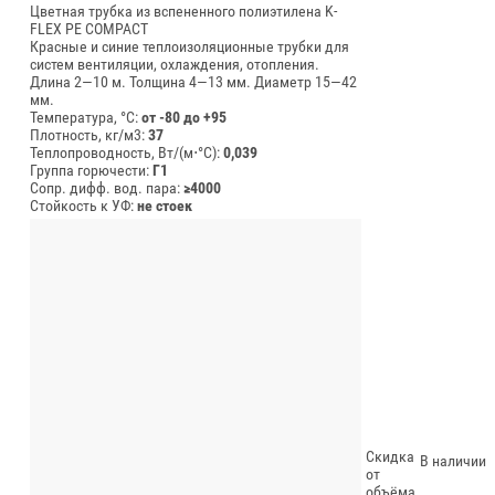
Цветная трубка из вспененного полиэтилена K-
FLEX PE COMPACT
Красные и синие теплоизоляционные трубки для
систем вентиляции, охлаждения, отопления.
Длина 2—10 м.
Толщина 4—13 мм.
Диаметр 15—42
мм.
Температура, °C:
от -80 до +95
Плотность, кг/м3:
37
Теплопроводность, Вт/(м⋅°С):
0,039
Группа горючести:
Г1
Сопр. дифф. вод. пара:
≥4000
Стойкость к УФ:
не стоек
Скидка
В наличии
от
объёма