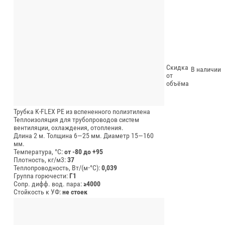
Скидка
В наличии
от
объёма
Трубка K-FLEX PE из вспененного полиэтилена
Теплоизоляция для трубопроводов систем
вентиляции, охлаждения, отопления.
Длина 2 м.
Толщина 6—25 мм.
Диаметр 15—160
мм.
Температура, °C:
от -80 до +95
Плотность, кг/м3:
37
Теплопроводность, Вт/(м⋅°С):
0,039
Группа горючести:
Г1
Сопр. дифф. вод. пара:
≥4000
Стойкость к УФ:
не стоек