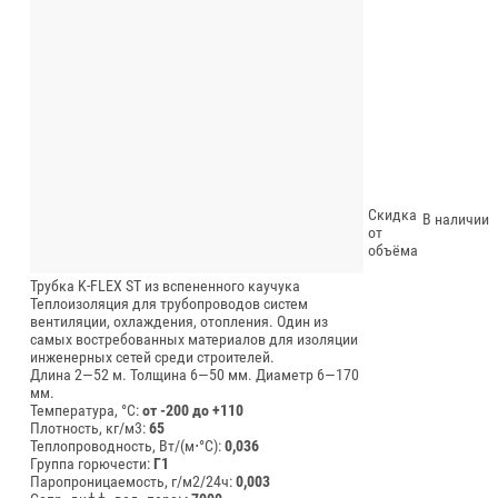
Скидка
В наличии
от
объёма
Трубка K-FLEX ST из вспененного каучука
Теплоизоляция для трубопроводов систем
вентиляции, охлаждения, отопления. Один из
самых востребованных материалов для изоляции
инженерных сетей среди строителей.
Длина 2—52 м.
Толщина 6—50 мм.
Диаметр 6—170
мм.
Температура, °C:
от -200 до +110
Плотность, кг/м3:
65
Теплопроводность, Вт/(м⋅°С):
0,036
Группа горючести:
Г1
Паропроницаемость, г/м2/24ч:
0,003