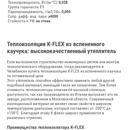
Теплопроводность, Вт/(м⋅°С):
0,038
Группа горючести:
Г1
Паропроницаемость, г/м2/24ч:
0,006
Сопр. дифф. вод. пара:
≥4000
Стойкость к УФ:
не стоек
Теплоизоляция K-FLEX из вспененного
каучука: высококачественный утеплитель
Если выполняется строительство инженерных систем или монтаж
технологического оборудования, тогда рекомендуется в
Челябинске купить теплоизоляцию K-FLEX из вспененного каучука
по оптимальной цене.
Этот утеплитель способен эффективно заменить любой другой
подобный материал, имеющий такое же назначение. Тем более
стоимость теплоизолятора отличается высокой степенью
доступности, так как производитель из Италии выпускает его на
заводе, расположенном в Московской области. Современный
изоляционный материал не меняет своих свойств в широком
температурном диапазоне, который составляет от -200°C до
+150°C. Благодаря этому К флекс широко применяется в
различных отраслях.
Преимущества теплоизолятора K-FLEX