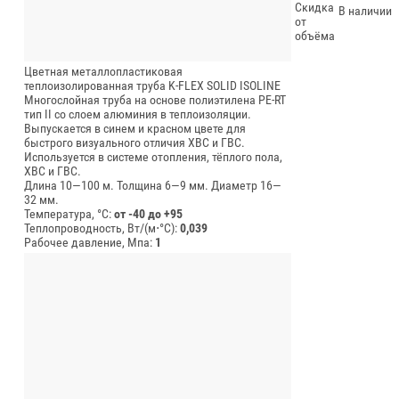
Скидка
В наличии
от
объёма
Цветная металлопластиковая
теплоизолированная труба K-FLEX SOLID ISOLINE
Многослойная труба на основе полиэтилена PE-RT
тип II со слоем алюминия в теплоизоляции.
Выпускается в синем и красном цвете для
быстрого визуального отличия ХВС и ГВС.
Используется в системе отопления, тёплого пола,
ХВС и ГВС.
Длина 10—100 м.
Толщина 6—9 мм.
Диаметр 16—
32 мм.
Температура, °C:
от -40 до +95
Теплопроводность, Вт/(м⋅°С):
0,039
Рабочее давление, Мпа:
1