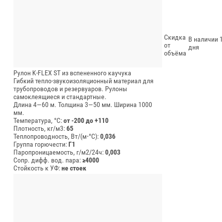
Скидка
В наличии 1
от
дня
объёма
Рулон K-FLEX ST из вспененного каучука
Гибкий тепло-звукоизоляционный материал для
трубопроводов и резервуаров. Рулоны
самоклеящиеся и стандартные.
Длина 4—60 м.
Толщина 3—50 мм.
Ширина 1000
мм.
Температура, °C:
от -200 до +110
Плотность, кг/м3:
65
Теплопроводность, Вт/(м⋅°С):
0,036
Группа горючести:
Г1
Паропроницаемость, г/м2/24ч:
0,003
Сопр. дифф. вод. пара:
≥4000
Стойкость к УФ:
не стоек