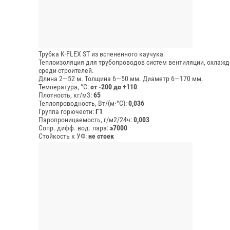
Трубка K-FLEX ST из вспененного каучука
Теплоизоляция для трубопроводов систем вентиляции, охлажд
среди строителей.
Длина 2—52 м.
Толщина 6—50 мм.
Диаметр 6—170 мм.
Температура, °C:
от -200 до +110
Плотность, кг/м3:
65
Теплопроводность, Вт/(м⋅°С):
0,036
Группа горючести:
Г1
Паропроницаемость, г/м2/24ч:
0,003
Сопр. дифф. вод. пара:
≥7000
Стойкость к УФ:
не стоек