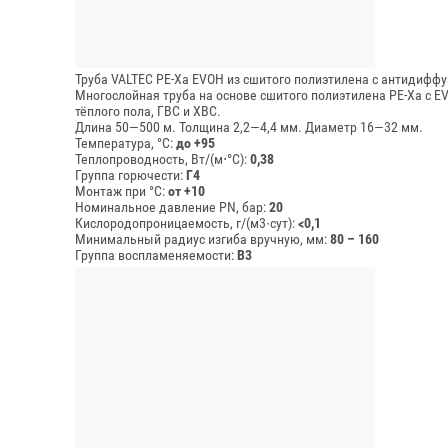
Труба VALTEC PE-Xa EVOH из сшитого полиэтилена c антидифф
Многослойная труба на основе сшитого полиэтилена PE-Xa с E
тёплого пола, ГВС и ХВС.
Длина 50—500 м.
Толщина 2,2—4,4 мм.
Диаметр 16—32 мм.
Температура, °C:
до +95
Теплопроводность, Вт/(м⋅°С):
0,38
Группа горючести:
Г4
Монтаж при °C:
от +10
Номинальное давление PN, бар:
20
Кислородопроницаемость, г/(м3∙сут):
<0,1
Минимальный радиус изгиба вручную, мм:
80 – 160
Группа воспламеняемости:
В3