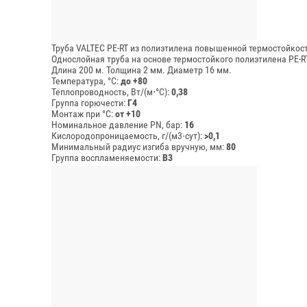
Труба VALTEC PE-RT из полиэтилена повышенной термостойкости
Однослойная труба на основе термостойкого полиэтилена PE-RT
Длина 200 м.
Толщина 2 мм.
Диаметр 16 мм.
Температура, °C:
до +80
Теплопроводность, Вт/(м⋅°С):
0,38
Группа горючести:
Г4
Монтаж при °C:
от +10
Номинальное давление PN, бар:
16
Кислородопроницаемость, г/(м3∙сут):
>0,1
Минимальный радиус изгиба вручную, мм:
80
Группа воспламеняемости:
В3