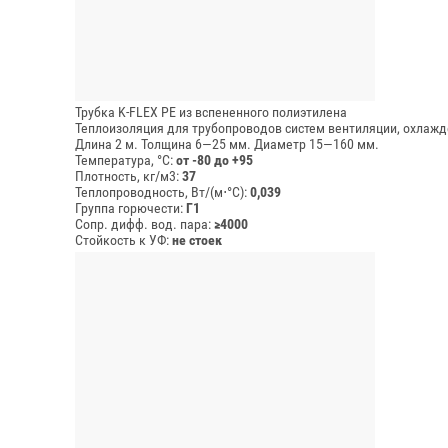
Трубка K-FLEX PE из вспененного полиэтилена
Теплоизоляция для трубопроводов систем вентиляции, охлажд
Длина 2 м.
Толщина 6—25 мм.
Диаметр 15—160 мм.
Температура, °C:
от -80 до +95
Плотность, кг/м3:
37
Теплопроводность, Вт/(м⋅°С):
0,039
Группа горючести:
Г1
Сопр. дифф. вод. пара:
≥4000
Стойкость к УФ:
не стоек