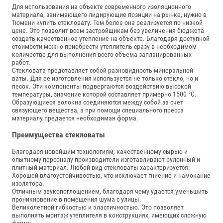
Для использования на объекте современного изоляционного
материала, занимающего лидирующие позиции на рынке, нужно в
Тюмени купить стекловату. Тем более она реализуется по низкой
цене. Это позволит всем застройщикам без увеличения бюджета
создать качественное утепление на объекте. Благодаря доступной
стоимости можно приобрести утеплитель сразу в необходимом
количестве для выполнения всего объема запланированных
работ.
Стекловата представляет собой разновидность минеральной
ваты. Для ее изготовления используется не только стекло, но и
песок. Эти компоненты подвергаются воздействию высокой
температуры, значение которой составляет примерно 1500 °C.
Образующиеся волокна соединяются между собой за счет
связующего вещества, а при помощи специального пресса
материалу предается необходимая форма.
Преимущества стекловаты
Благодаря новейшим технологиям, качественному сырью и
опытному персоналу производители изготавливают рулонный и
плитный материал. Любой вид стекловаты характеризуется:
Хорошей влагоустойчивостью, что исключает гниение и намокание
изолятора.
Отличным звукопоглощением, благодаря чему удается уменьшить
проникновение в помещения шума с улицы.
Великолепной гибкостью и эластичностью. Это позволяет
выполнять монтаж утеплителя в конструкциях, имеющих сложную