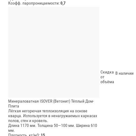
Коэфф. паропроницаемости:
0,7
Скидка
В наличии
от
объёма
Минераловатная ISOVER (Ветонит) Тёплый Дом-
Плита
Лёгкая негорючая теплоизоляция на основе
кварца. Используется в ненагружаемых каркасах
полов, стен и кровель.
Длина 1170 мм.
Толщина 50—100 мм.
Ширина 610
мм.
Плотность, кг/м3:
15