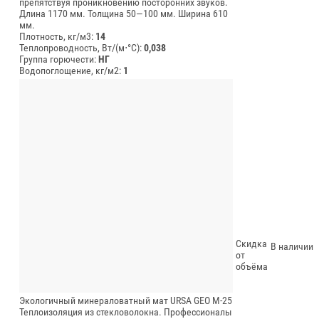
препятствуя проникновению посторонних звуков.
Длина 1170 мм.
Толщина 50—100 мм.
Ширина 610
мм.
Плотность, кг/м3:
14
Теплопроводность, Вт/(м⋅°С):
0,038
Группа горючести:
НГ
Водопоглощение, кг/м2:
1
Скидка
В наличии
от
объёма
Экологичный минераловатный мат URSA GEO М-25
Теплоизоляция из стекловолокна. Профессионалы