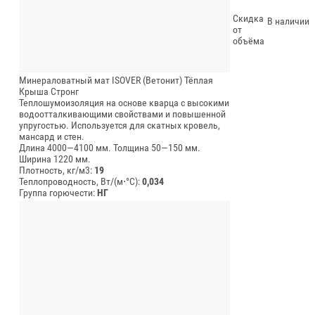
Скидка
В наличии
от
объёма
Минераловатный мат ISOVER (Ветонит) Тёплая
Крыша Стронг
Теплошумоизоляция на основе кварца с высокими
водоотталкивающими свойствами и повышенной
упругостью. Используется для скатных кровель,
мансард и стен.
Длина 4000—4100 мм.
Толщина 50—150 мм.
Ширина 1220 мм.
Плотность, кг/м3:
19
Теплопроводность, Вт/(м⋅°С):
0,034
Группа горючести:
НГ