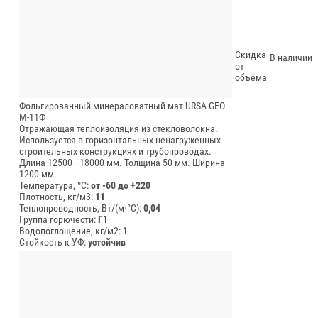
Скидка
В наличии
от
объёма
Фольгированный минераловатный мат URSA GEO
М-11Ф
Отражающая теплоизоляция из стекловолокна.
Используется в горизонтальных ненагруженных
строительных конструкциях и трубопроводах.
Длина 12500—18000 мм.
Толщина 50 мм.
Ширина
1200 мм.
Температура, °C:
от -60 до +220
Плотность, кг/м3:
11
Теплопроводность, Вт/(м⋅°С):
0,04
Группа горючести:
Г1
Водопоглощение, кг/м2:
1
Стойкость к УФ:
устойчив