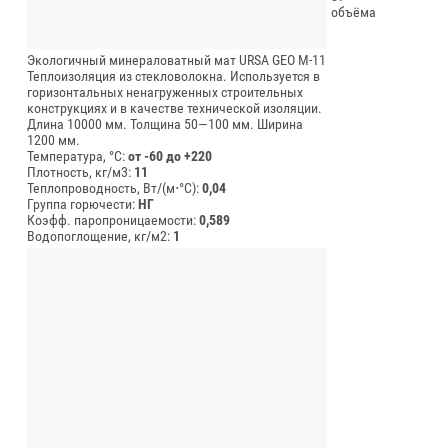
объёма
Экологичный минераловатный мат URSA GEO М-11
Теплоизоляция из стекловолокна. Используется в
горизонтальных ненагруженных строительных
конструкциях и в качестве технической изоляции.
Длина 10000 мм.
Толщина 50—100 мм.
Ширина
1200 мм.
Температура, °C:
от -60 до +220
Плотность, кг/м3:
11
Теплопроводность, Вт/(м⋅°С):
0,04
Группа горючести:
НГ
Коэфф. паропроницаемости:
0,589
Водопоглощение, кг/м2:
1