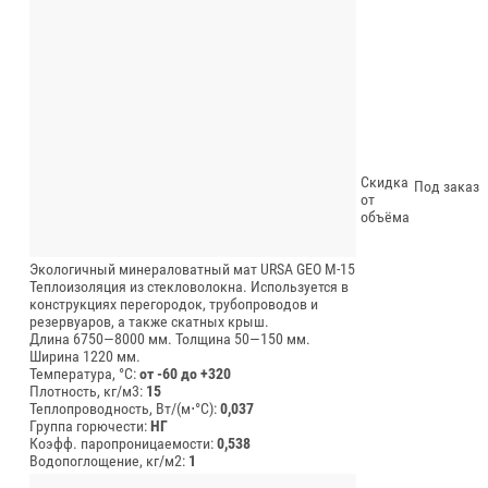
Скидка
Под заказ
от
объёма
Экологичный минераловатный мат URSA GEO М-15
Теплоизоляция из стекловолокна. Используется в
конструкциях перегородок, трубопроводов и
резервуаров, а также скатных крыш.
Длина 6750—8000 мм.
Толщина 50—150 мм.
Ширина 1220 мм.
Температура, °C:
от -60 до +320
Плотность, кг/м3:
15
Теплопроводность, Вт/(м⋅°С):
0,037
Группа горючести:
НГ
Коэфф. паропроницаемости:
0,538
Водопоглощение, кг/м2:
1