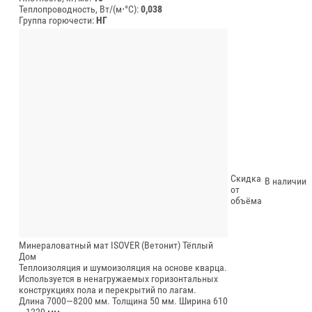
Теплопроводность, Вт/(м⋅°С):
0,038
Группа горючести:
НГ
Скидка
В наличии
от
объёма
Минераловатный мат ISOVER (Ветонит) Тёплый
Дом
Теплоизоляция и шумоизоляция на основе кварца.
Используется в ненагружаемых горизонтальных
конструкциях пола и перекрытий по лагам.
Длина 7000—8200 мм.
Толщина 50 мм.
Ширина 610
—1220 мм.