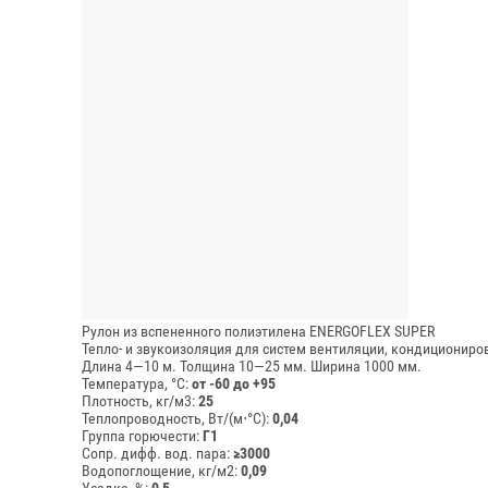
Рулон из вспененного полиэтилена ENERGOFLEX SUPER
Тепло- и звукоизоляция для систем вентиляции, кондициониро
Длина 4—10 м.
Толщина 10—25 мм.
Ширина 1000 мм.
Температура, °C:
от -60 до +95
Плотность, кг/м3:
25
Теплопроводность, Вт/(м⋅°С):
0,04
Группа горючести:
Г1
Сопр. дифф. вод. пара:
≥3000
Водопоглощение, кг/м2:
0,09
Усадка, %:
0,5