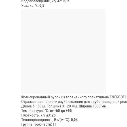
Водопоглощение, кг/м2:
0,05
Усадка, %:
0,5
Фольгированный рулон из вспененного полиэтилена ENERGOFL
Отражающая тепло- и звукоизоляция для трубопроводов и рез
Длина 5—30 м.
Толщина 3—20 мм.
Ширина 1000 мм.
Температура, °C:
от -60 до +95
Плотность, кг/м3:
25
Теплопроводность, Вт/(м⋅°С):
0,04
Группа горючести:
Г1