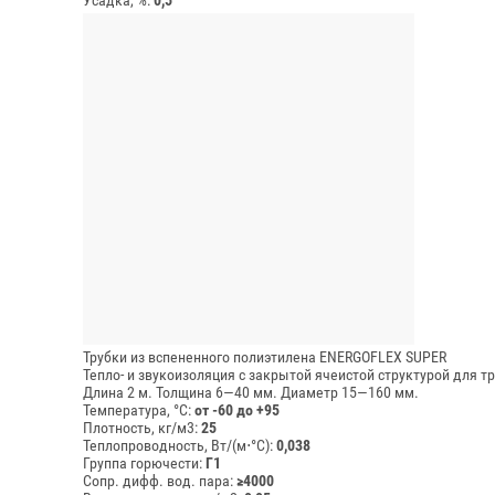
Трубки из вспененного полиэтилена ENERGOFLEX SUPER
Тепло- и звукоизоляция с закрытой ячеистой структурой для т
Длина 2 м.
Толщина 6—40 мм.
Диаметр 15—160 мм.
Температура, °C:
от -60 до +95
Плотность, кг/м3:
25
Теплопроводность, Вт/(м⋅°С):
0,038
Группа горючести:
Г1
Сопр. дифф. вод. пара:
≥4000