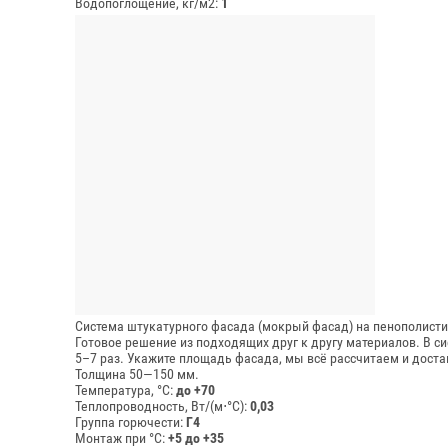
Водопоглощение, кг/м2:
1
Система штукатурного фасада (мокрый фасад) на пенополист
Готовое решение из подходящих друг к другу материалов. В с
5–7 раз. Укажите площадь фасада, мы всё рассчитаем и доста
Толщина 50—150 мм.
Температура, °C:
до +70
Теплопроводность, Вт/(м⋅°С):
0,03
Группа горючести:
Г4
Монтаж при °C:
+5 до +35