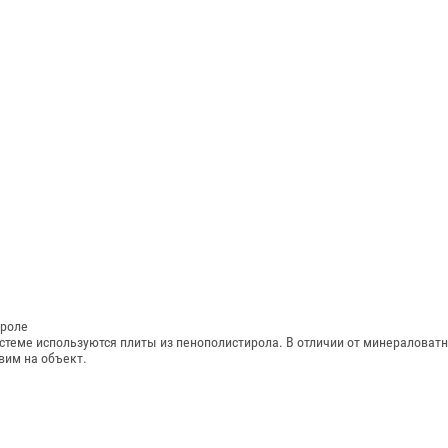
ироле
истеме используются плиты из пенополистирола. В отличии от минераловатн
вим на объект.