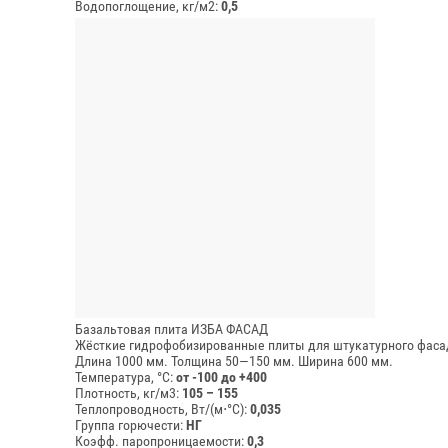
Водопоглощение, кг/м2:
0,5
Базальтовая плита ИЗБА ФАСАД
Жёсткие гидрофобизированные плиты для штукатурного фаса
Длина 1000 мм.
Толщина 50—150 мм.
Ширина 600 мм.
Температура, °C:
от -100 до +400
Плотность, кг/м3:
105 – 155
Теплопроводность, Вт/(м⋅°С):
0,035
Группа горючести:
НГ
Коэфф. паропроницаемости:
0,3