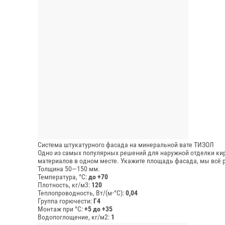
Система штукатурного фасада на минеральной вате ТИЗОЛ
Одно из самых популярных решений для наружной отделки кир
материалов в одном месте. Укажите площадь фасада, мы всё 
Толщина 50—150 мм.
Температура, °C:
до +70
Плотность, кг/м3:
120
Теплопроводность, Вт/(м⋅°С):
0,04
Группа горючести:
Г4
Монтаж при °C:
+5 до +35
Водопоглощение, кг/м2:
1