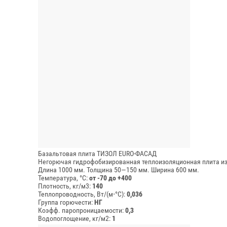
Базальтовая плита ТИЗОЛ EURO-ФАСАД
Негорючая гидрофобизированная теплоизоляционная плита из
Длина 1000 мм.
Толщина 50—150 мм.
Ширина 600 мм.
Температура, °C:
от -70 до +400
Плотность, кг/м3:
140
Теплопроводность, Вт/(м⋅°С):
0,036
Группа горючести:
НГ
Коэфф. паропроницаемости:
0,3
Водопоглощение, кг/м2:
1