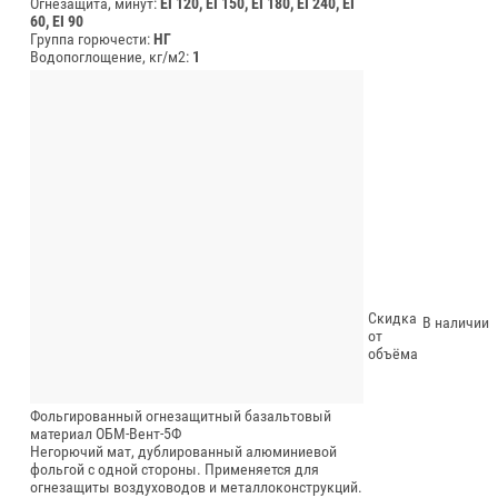
Огнезащита, минут:
EI 120, EI 150, EI 180, EI 240, EI
60, EI 90
Группа горючести:
НГ
Водопоглощение, кг/м2:
1
Скидка
В наличии
от
объёма
Фольгированный огнезащитный базальтовый
материал ОБМ-Вент-5Ф
Негорючий мат, дублированный алюминиевой
фольгой с одной стороны. Применяется для
огнезащиты воздуховодов и металлоконструкций.