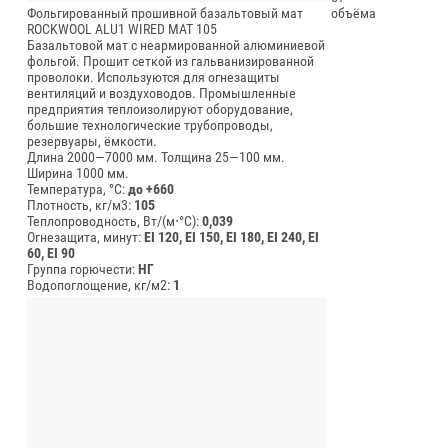
Фольгированный прошивной базальтовый мат
объёма
ROCKWOOL ALU1 WIRED MAT 105
Базальтовой мат с неармированной алюминиевой
фольгой. Прошит сеткой из гальванизированной
проволоки. Используются для огнезащиты
вентиляций и воздуховодов. Промышленные
предприятия теплоизолируют оборудование,
большие технологические трубопроводы,
резервуары, ёмкости.
Длина 2000—7000 мм.
Толщина 25—100 мм.
Ширина 1000 мм.
Температура, °C:
до +660
Плотность, кг/м3:
105
Теплопроводность, Вт/(м⋅°С):
0,039
Огнезащита, минут:
EI 120, EI 150, EI 180, EI 240, EI
60, EI 90
Группа горючести:
НГ
Водопоглощение, кг/м2:
1