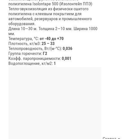
полиэтилена Isolontape 500 (Изолонтейп ППЭ)
Тепло-звукоизоляция из физически сшитого
полиэтилена с клеевым покрытием для
автомобилей, резервуаров и промышленного
оборудования.
Длина 10—30 м.
Толщина 2—10 мм.
Ширина 1000
мм.
Температура, °C:
от -40 до +70
Плотность, кг/м3:
25 – 33
Теплопроводность, Вт/(м⋅°С):
0,036
Группа горючести:
Г2
Коэфф. паропроницаемости:
0,001
Водопоглощение, кг/м2:
1
Скидка