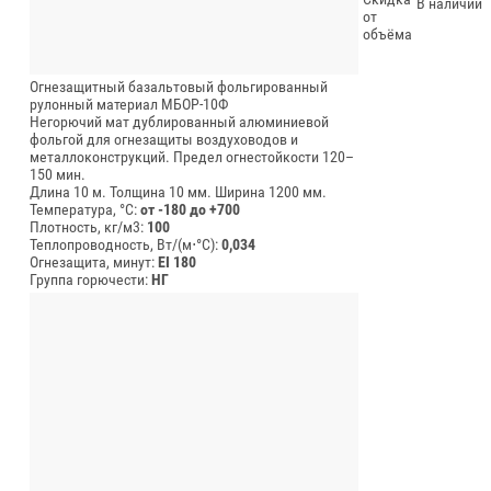
В наличии
от
объёма
Огнезащитный базальтовый фольгированный
рулонный материал МБОР-10Ф
Негорючий мат дублированный алюминиевой
фольгой для огнезащиты воздуховодов и
металлоконструкций. Предел огнестойкости 120–
150 мин.
Длина 10 м.
Толщина 10 мм.
Ширина 1200 мм.
Температура, °C:
от -180 до +700
Плотность, кг/м3:
100
Теплопроводность, Вт/(м⋅°С):
0,034
Огнезащита, минут:
EI 180
Группа горючести:
НГ