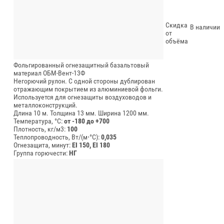
Скидка
В наличии
от
объёма
Фольгированный огнезащитный базальтовый
материал ОБМ-Вент-13Ф
Негорючий рулон. С одной стороны дублирован
отражающим покрытием из алюминиевой фольги.
Используется для огнезащиты воздуховодов и
металлоконструкций.
Длина 10 м.
Толщина 13 мм.
Ширина 1200 мм.
Температура, °C:
от -180 до +700
Плотность, кг/м3:
100
Теплопроводность, Вт/(м⋅°С):
0,035
Огнезащита, минут:
EI 150, EI 180
Группа горючести:
НГ