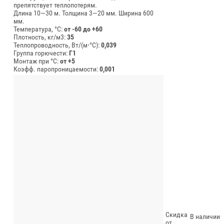
препятствует теплопотерям.
Длина 10—30 м.
Толщина 3—20 мм.
Ширина 600
мм.
Температура, °C:
от -60 до +60
Плотность, кг/м3:
35
Теплопроводность, Вт/(м⋅°С):
0,039
Группа горючести:
Г1
Монтаж при °C:
от +5
Коэфф. паропроницаемости:
0,001
Скидка
В наличии
от