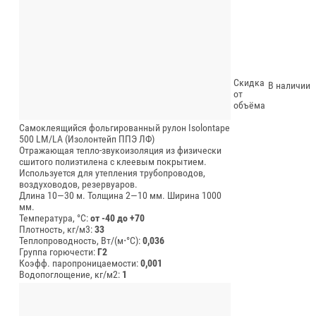
Скидка
В наличии
от
объёма
Самоклеящийся фольгированный рулон Isolontape
500 LM/LA (Изолонтейп ППЭ ЛФ)
Отражающая тепло-звукоизоляция из физически
сшитого полиэтилена с клеевым покрытием.
Используется для утепления трубопроводов,
воздуховодов, резервуаров.
Длина 10—30 м.
Толщина 2—10 мм.
Ширина 1000
мм.
Температура, °C:
от -40 до +70
Плотность, кг/м3:
33
Теплопроводность, Вт/(м⋅°С):
0,036
Группа горючести:
Г2
Коэфф. паропроницаемости:
0,001
Водопоглощение, кг/м2:
1