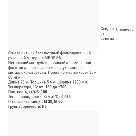
Скидка
В наличии
от
объёма
Огнезащитный базальтовый фольгированный
рулонный материал МБОР-5Ф
Негорючий мат дублированный алюминиевой
фольгой для огнезащиты воздуховодов и
металлоконструкций. Предел огнестойкости 30–
60 мин.
Длина 20 м.
Толщина 5 мм.
Ширина 1200 мм.
Температура, °C:
от -180 до +700
Плотность, кг/м3:
100
Теплопроводность, Вт/(м⋅°С):
0,034
Огнезащита, минут:
EI 30, EI 60
Группа горючести:
НГ