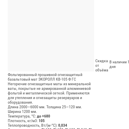
Скидка
В наличии 1
от
дня
объёма
Фольгированный прошивной огнезащитный
базальтовый мат ЭКОРОЛЛ КВ-105 Ф ГС
Негорючие огнезащитные маты из минеральной
ваты, покрытые не армированной алюминиевой
фольгой и металлической сеткой. Применяются
для утепления и огнезащиты резервуаров и
оборудования.
Длина 2000—6000 мм.
Толщина 25—120 мм.
Ширина 1200 мм.
Температура, °C:
до +680
Плотность, кг/м3:
105
Теплопроводность, Вт/(м⋅°С):
0,034