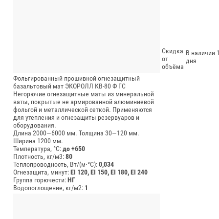
Скидка
В наличии 1
от
дня
объёма
Фольгированный прошивной огнезащитный
базальтовый мат ЭКОРОЛЛ КВ-80 Ф ГС
Негорючие огнезащитные маты из минеральной
ваты, покрытые не армированной алюминиевой
фольгой и металлической сеткой. Применяются
для утепления и огнезащиты резервуаров и
оборудования.
Длина 2000—6000 мм.
Толщина 30—120 мм.
Ширина 1200 мм.
Температура, °C:
до +650
Плотность, кг/м3:
80
Теплопроводность, Вт/(м⋅°С):
0,034
Огнезащита, минут:
EI 120, EI 150, EI 180, EI 240
Группа горючести:
НГ
Водопоглощение, кг/м2:
1