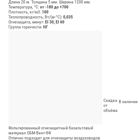
Длина 20 м.
Толщина 5 мм.
Ширина 1200 мм.
Температура, °C:
от -180 до +700
Плотность, кг/м3:
100
Теплопроводность, Вт/(м⋅°С):
0,035
Огнезащита, минут:
EI 30, EI 60
Группа горючести:
НГ
Скидка
В наличии
от
объёма
Фольгированный огнезащитный базальтовый
материал ОБМ-Вент-8Ф
Отлично подходит для огнезащиты воздуховодов