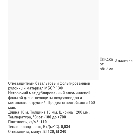
Скидка
В наличии
от
объёма
Огнезащитный базальтовый фольгированный
рулонный материал МБОР-13Ф
Негорючий мат дублированный алюминиевой
фольгой для огнезащиты воздуховодов и
металлоконструкций. Предел огнестойкости 150
мин.
Длина 10 м.
Толщина 13 мм.
Ширина 1200 мм.
Температура, °C:
от -180 до +700
Плотность, кг/м3:
110
Теплопроводность, Вт/(м⋅°С):
0,034
Огнезащита, минут:
EI 120, EI 240